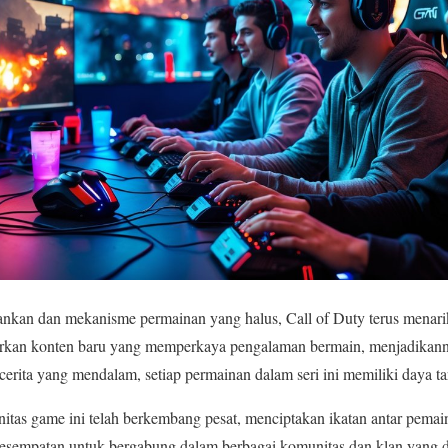
nkan dan mekanisme permainan yang halus, Call of Duty terus menari
rkan konten baru yang memperkaya pengalaman bermain, menjadikann
rita yang mendalam, setiap permainan dalam seri ini memiliki daya tari
tas game ini telah berkembang pesat, menciptakan ikatan antar pemain
esempatan untuk bergabung dalam berbagai komunitas dan klan yang 