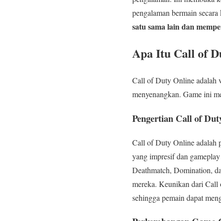
pengalaman bermain secara 
satu sama lain dan mempe
Apa Itu Call of D
Call of Duty Online adalah 
menyenangkan. Game ini me
Pengertian Call of Dut
Call of Duty Online adalah
yang impresif dan gameplay
Deathmatch, Domination, d
mereka. Keunikan dari Call 
sehingga pemain dapat meng