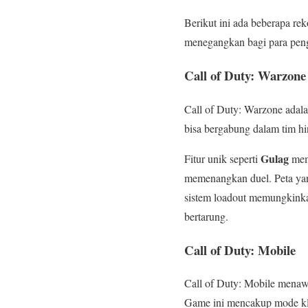
Berikut ini ada beberapa r
menegangkan bagi para pengg
Call of Duty: Warzone
Call of Duty: Warzone adal
bisa bergabung dalam tim hi
Gulag
Fitur unik seperti
memb
memenangkan duel. Peta yang
sistem loadout memungkinka
bertarung.
Call of Duty: Mobile
Call of Duty: Mobile menawa
Game ini mencakup mode kla