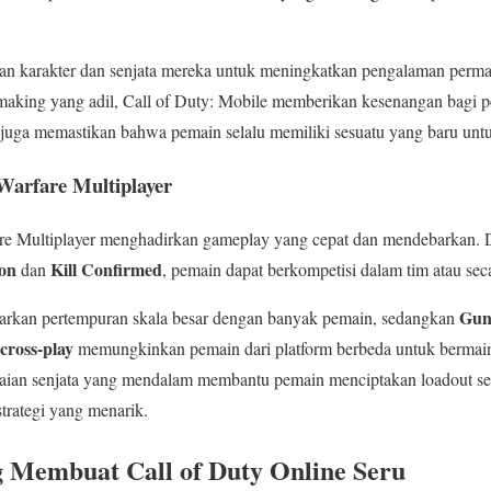
n karakter dan senjata mereka untuk meningkatkan pengalaman perma
aking yang adil, Call of Duty: Mobile memberikan kesenangan bagi pe
 juga memastikan bahwa pemain selalu memiliki sesuatu yang baru unt
Warfare Multiplayer
are Multiplayer menghadirkan gameplay yang cepat dan mendebarkan.
on
Kill Confirmed
dan
, pemain dapat berkompetisi dalam tim atau seca
Gun
kan pertempuran skala besar dengan banyak pemain, sedangkan
cross-play
memungkinkan pemain dari platform berbeda untuk bermai
aian senjata yang mendalam membantu pemain menciptakan loadout se
rategi yang menarik.
 Membuat Call of Duty Online Seru