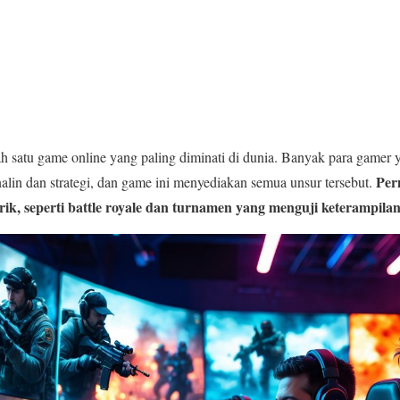
ah satu game online yang paling diminati di dunia. Banyak para gamer
Per
lin dan strategi, dan game ini menyediakan semua unsur tersebut.
k, seperti battle royale dan turnamen yang menguji keterampilan