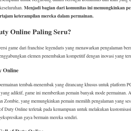
Menjadi bagian dari komunitas ini memungkinkan pem
keseluruhan.
rtajam keterampilan mereka dalam permainan.
uty Online Paling Seru?
versi game dari franchise legendaris yang menawarkan pengalaman ber
nggabungkan elemen penembakan kompetitif dengan inovasi yang ter
y Online
 permainan tembak-menembak yang dirancang khusus untuk platform PC
 yang adiktif, game ini memberikan pemain banyak mode permainan. 
an Zombie, yang memungkinkan pemain memilih pengalaman yang sesu
of Duty Online terletak pada kemampuan untuk melakukan kustomisasi 
ekspresikan gaya bermain mereka sendiri.