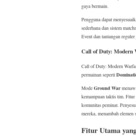
gaya bermain.
Pengguna dapat menyesuaika
sederhana dan sistem matchm
Event dan tantangan reguler
Call of Duty: Modern 
Call of Duty: Modern Warf
Dominati
permainan seperti
Ground War
Mode
menawar
kemampuan taktis tim. Fitur
komunitas peminat. Penyesu
mereka, menambah elemen st
Fitur Utama yang