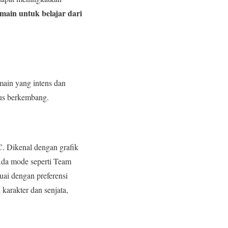
ain untuk belajar dari
main yang intens dan
us berkembang.
. Dikenal dengan grafik
Ada mode seperti Team
ai dengan preferensi
karakter dan senjata,