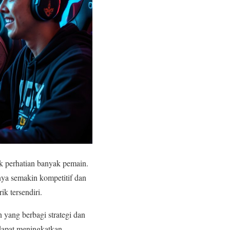
k perhatian banyak pemain.
ya semakin kompetitif dan
k tersendiri.
 yang berbagi strategi dan
dapat meningkatkan