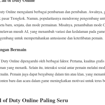
ll of Duty Online
 Duty Online mengalami berbagai pembaruan dan perubahan. Awalnya, 
tuk pasar Tiongkok. Namun, popularitasnya mendorong pengembang u
k peta baru, senjata, dan mode permainan. Misalnya, penambahan mod
 melawan musuh AI, yang menambah variasi dan kedalaman pada gamep
embang untuk mempertahankan antusiasme dan keterlibatan pemain.
angan Bermain
Duty Online dipengaruhi oleh berbagai faktor. Pertama, kualitas grafis
an yang menarik. Selain itu, interaksi sosial antar pemain melalui mo
nalin. Pemain juga dapat bergabung dalam tim atau klan, yang mena
konten baru dan acara dalam game meningkatkan motivasi untuk terus 
 of Duty Online Paling Seru