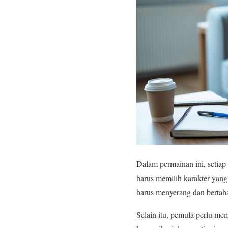
Dalam permainan ini, setiap
harus memilih karakter yang
harus menyerang dan bertah
Selain itu, pemula perlu 