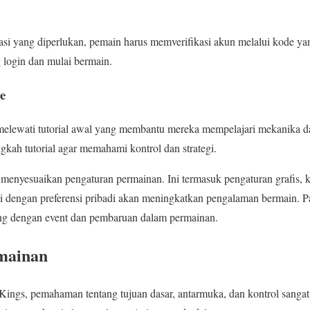
si yang diperlukan, pemain harus memverifikasi akun melalui kode yan
g login dan mulai bermain.
e
 melewati tutorial awal yang membantu mereka mempelajari mekanika d
gkah tutorial agar memahami kontrol dan strategi.
a menyesuaikan pengaturan permainan. Ini termasuk pengaturan grafis, k
 dengan preferensi pribadi akan meningkatkan pengalaman bermain. P
bung dengan event dan pembaruan dalam permainan.
mainan
ings, pemahaman tentang tujuan dasar, antarmuka, dan kontrol sangat