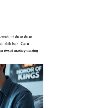
memahami dasar-dasar
Cara
n lebih baik.
n posisi masing-masing