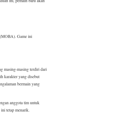
duan ini, pemain baru akan
na (MOBA). Game ini
 masing-masing terdiri dari
h karakter yang disebut
engalaman bermain yang
engan anggota tim untuk
ni tetap menarik.