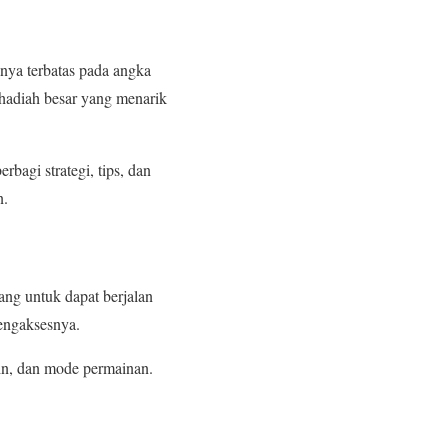
anya terbatas pada angka
 hadiah besar yang menarik
bagi strategi, tips, dan
n.
ang untuk dapat berjalan
engaksesnya.
in, dan mode permainan.