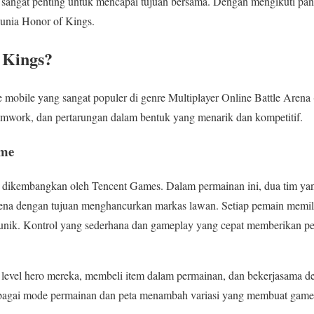
 sangat penting untuk mencapai tujuan bersama. Dengan mengikuti pan
dunia Honor of Kings.
 Kings?
 mobile yang sangat populer di genre Multiplayer Online Battle Are
amwork, dan pertarungan dalam bentuk yang menarik dan kompetitif.
me
n dikembangkan oleh Tencent Games. Dalam permainan ini, dua tim yang
rena dengan tujuan menghancurkan markas lawan. Setiap pemain memili
nik. Kontrol yang sederhana dan gameplay yang cepat memberikan p
level hero mereka, membeli item dalam permainan, dan bekerjasama d
agai mode permainan dan peta menambah variasi yang membuat game i