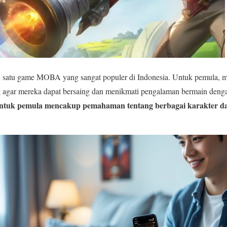
h satu game MOBA yang sangat populer di Indonesia. Untuk pemula, 
g agar mereka dapat bersaing dan menikmati pengalaman bermain denga
ntuk pemula mencakup pemahaman tentang berbagai karakter da