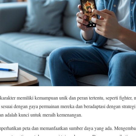
 karakter memiliki kemampuan unik dan peran tertentu, seperti fighter,
 sesuai dengan gaya permainan mereka dan beradaptasi dengan strateg
an adalah kunci untuk meraih kemenangan.
memperhatikan peta dan memanfaatkan sumber daya yang ada. Mengem