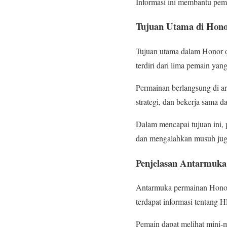
Informasi ini membantu pem
Tujuan Utama di Hono
Tujuan utama dalam Honor 
terdiri dari lima pemain yan
Permainan berlangsung di a
strategi, dan bekerja sama d
Dalam mencapai tujuan ini, 
dan mengalahkan musuh juga 
Penjelasan Antarmuka
Antarmuka permainan Honor o
terdapat informasi tentang H
Pemain dapat melihat mini-ma