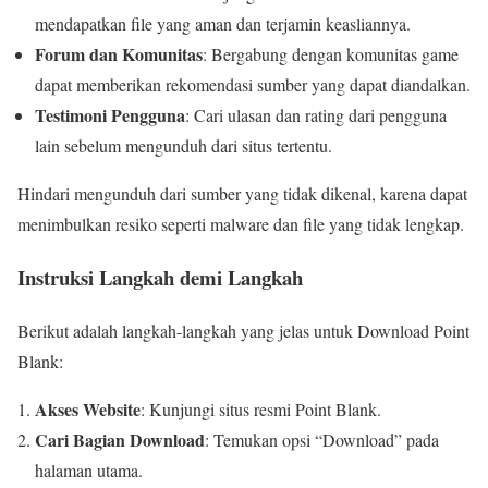
mendapatkan file yang aman dan terjamin keasliannya.
Forum dan Komunitas
: Bergabung dengan komunitas game
dapat memberikan rekomendasi sumber yang dapat diandalkan.
Testimoni Pengguna
: Cari ulasan dan rating dari pengguna
lain sebelum mengunduh dari situs tertentu.
Hindari mengunduh dari sumber yang tidak dikenal, karena dapat
menimbulkan resiko seperti malware dan file yang tidak lengkap.
Instruksi Langkah demi Langkah
Berikut adalah langkah-langkah yang jelas untuk Download Point
Blank:
Akses Website
: Kunjungi situs resmi Point Blank.
Cari Bagian Download
: Temukan opsi “Download” pada
halaman utama.