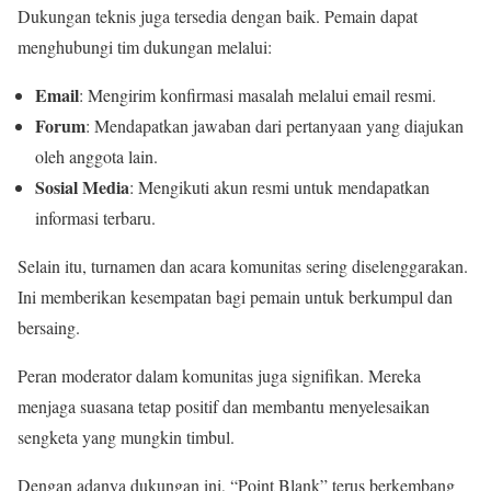
Dukungan teknis juga tersedia dengan baik. Pemain dapat
menghubungi tim dukungan melalui:
Email
: Mengirim konfirmasi masalah melalui email resmi.
Forum
: Mendapatkan jawaban dari pertanyaan yang diajukan
oleh anggota lain.
Sosial Media
: Mengikuti akun resmi untuk mendapatkan
informasi terbaru.
Selain itu, turnamen dan acara komunitas sering diselenggarakan.
Ini memberikan kesempatan bagi pemain untuk berkumpul dan
bersaing.
Peran moderator dalam komunitas juga signifikan. Mereka
menjaga suasana tetap positif dan membantu menyelesaikan
sengketa yang mungkin timbul.
Dengan adanya dukungan ini, “Point Blank” terus berkembang