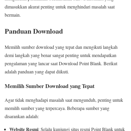
dimasukkan akurat penting untuk menghindari masalah saat
bermain.
Panduan Download
Memilih sumber download yang tepat dan mengikuti langkah
demi langkah yang benar sangat penting untuk mendapatkan
pengalaman yang lancar saat Download Point Blank. Berikut
adalah panduan yang dapat diikuti.
Memilih Sumber Download yang Tepat
Agar tidak menghadapi masalah saat mengunduh, penting untuk
memilih sumber yang terpercaya. Beberapa sumber yang
disarankan adalah:
Website Resmi
: Selalu kunjungi situs resmi Point Blank untuk