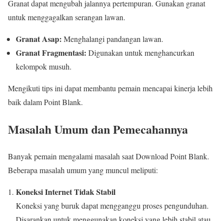
Granat dapat mengubah jalannya pertempuran. Gunakan granat
untuk menggagalkan serangan lawan.
Granat Asap:
Menghalangi pandangan lawan.
Granat Fragmentasi:
Digunakan untuk menghancurkan
kelompok musuh.
Mengikuti tips ini dapat membantu pemain mencapai kinerja lebih
baik dalam Point Blank.
Masalah Umum dan Pemecahannya
Banyak pemain mengalami masalah saat Download Point Blank.
Beberapa masalah umum yang muncul meliputi:
Koneksi Internet Tidak Stabil
Koneksi yang buruk dapat mengganggu proses pengunduhan.
Disarankan untuk menggunakan koneksi yang lebih stabil atau