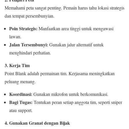
Memahami peta sangat penting. Pemain harus tahu lokasi strategis
dan tempat persembunyian.
Poin Strategis:
Manfaatkan area tinggi untuk mengawasi
lawan.
Jalan Tersembunyi:
Gunakan jalur alternatif untuk
menghindari perhatian.
3. Kerja Tim
Point Blank adalah permainan tim. Kerjasama meningkatkan
peluang menang.
Koordinasi:
Gunakan mikrofon untuk berkomunikasi.
Bagi Tugas:
Tentukan peran setiap anggota tim, seperti sniper
atau support.
4. Gunakan Granat dengan Bijak