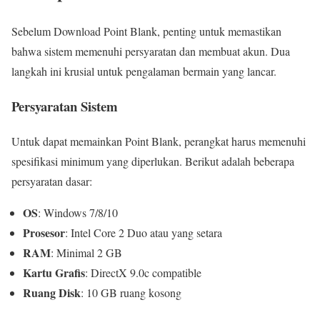
Sebelum Download Point Blank, penting untuk memastikan
bahwa sistem memenuhi persyaratan dan membuat akun. Dua
langkah ini krusial untuk pengalaman bermain yang lancar.
Persyaratan Sistem
Untuk dapat memainkan Point Blank, perangkat harus memenuhi
spesifikasi minimum yang diperlukan. Berikut adalah beberapa
persyaratan dasar:
OS
: Windows 7/8/10
Prosesor
: Intel Core 2 Duo atau yang setara
RAM
: Minimal 2 GB
Kartu Grafis
: DirectX 9.0c compatible
Ruang Disk
: 10 GB ruang kosong