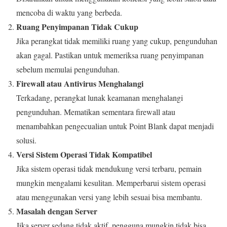
mencoba di waktu yang berbeda.
Ruang Penyimpanan Tidak Cukup
Jika perangkat tidak memiliki ruang yang cukup, pengunduhan
akan gagal. Pastikan untuk memeriksa ruang penyimpanan
sebelum memulai pengunduhan.
Firewall atau Antivirus Menghalangi
Terkadang, perangkat lunak keamanan menghalangi
pengunduhan. Mematikan sementara firewall atau
menambahkan pengecualian untuk Point Blank dapat menjadi
solusi.
Versi Sistem Operasi Tidak Kompatibel
Jika sistem operasi tidak mendukung versi terbaru, pemain
mungkin mengalami kesulitan. Memperbarui sistem operasi
atau menggunakan versi yang lebih sesuai bisa membantu.
Masalah dengan Server
Jika server sedang tidak aktif, pengguna mungkin tidak bisa