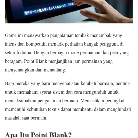
Game ini menawarkan pengalaman tembak-menembak yang
intens dan kompetitif, menarik perhatian banyak pengguna di
seluruh dunia. Dengan berbagai mode permainan dan peta yang
beragam, Point Blank menjanjikan jam permainan yang
menyenangkan dan menantang.
Bagi mereka yang baru mengenal atau kembali bermain, penting
untuk memahami syarat sistem dan cara mengunduh untuk
memaksimalkan pengalaman bermain. Memastikan perangkat
memenuhi kebutuhan teknis dapat membantu dalam menghindari
masalah saat bermain.
Apa Itu Point Blank?