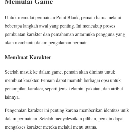
Memulai Game
Untuk memulai permainan Point Blank, pemain harus melalui
beberapa langkah awal yang penting. Ini mencakup proses
pembuatan karakter dan pemahaman antarmuka pengguna yang
akan membantu dalam pengalaman bermain.
Membuat Karakter
Setelah masuk ke dalam game, pemain akan diminta untuk
membuat karakter. Pemain dapat memilih berbagai opsi untuk
penampilan karakter, seperti jenis kelamin, pakaian, dan atribut
lainnya.
Pengenalan karakter ini penting karena memberikan identitas unik
dalam permainan. Setelah menyelesaikan pilihan, pemain dapat
mengakses karakter mereka melalui menu utama.