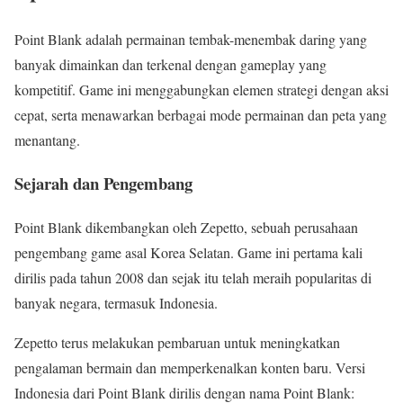
Point Blank adalah permainan tembak-menembak daring yang
banyak dimainkan dan terkenal dengan gameplay yang
kompetitif. Game ini menggabungkan elemen strategi dengan aksi
cepat, serta menawarkan berbagai mode permainan dan peta yang
menantang.
Sejarah dan Pengembang
Point Blank dikembangkan oleh Zepetto, sebuah perusahaan
pengembang game asal Korea Selatan. Game ini pertama kali
dirilis pada tahun 2008 dan sejak itu telah meraih popularitas di
banyak negara, termasuk Indonesia.
Zepetto terus melakukan pembaruan untuk meningkatkan
pengalaman bermain dan memperkenalkan konten baru. Versi
Indonesia dari Point Blank dirilis dengan nama Point Blank: