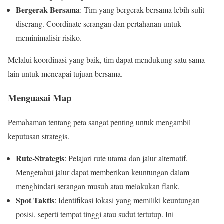
Bergerak Bersama
: Tim yang bergerak bersama lebih sulit
diserang. Coordinate serangan dan pertahanan untuk
meminimalisir risiko.
Melalui koordinasi yang baik, tim dapat mendukung satu sama
lain untuk mencapai tujuan bersama.
Menguasai Map
Pemahaman tentang peta sangat penting untuk mengambil
keputusan strategis.
Rute-Strategis
: Pelajari rute utama dan jalur alternatif.
Mengetahui jalur dapat memberikan keuntungan dalam
menghindari serangan musuh atau melakukan flank.
Spot Taktis
: Identifikasi lokasi yang memiliki keuntungan
posisi, seperti tempat tinggi atau sudut tertutup. Ini