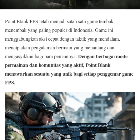
Point Blank FPS telah menjadi salah satu game tembak-
menembak yang paling populer di Indonesia. Game ini
menggabungkan aksi cepat dengan taktik yang mendalam,
menciptakan pengalaman bermain yang menantang dan
Dengan berbagai mode
mengasyikkan bagi para pemainnya.
permainan dan komunitas yang aktif, Point Blank
menawarkan sesuatu yang unik bagi setiap penggemar game
FPS.