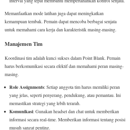
interval yang tepat membantu mempertahankan kontrol senjata.
Memanfaatkan mode latihan juga dapat meningkatkan
kemampuan tembak. Pemain dapat mencoba berbagai senjata
untuk memahami cara kerja dan karakteristik masing-masing.
Manajemen Tim
Koordinasi tim adalah kunci sukses dalam Point Blank. Pemain
harus berkomunikasi secara efektif dan memahami peran masing-
masing.
Role Assignments
: Setiap anggota tim harus memiliki peran
yang jelas, seperti penyerang, pendukung, atau pemantau. Ini
memastikan strategi yang lebih terarah.
Komunikasi
: Gunakan headset dan chat untuk memberikan
informasi secara real-time. Memberikan informasi tentang posisi
musuh sangat penting.