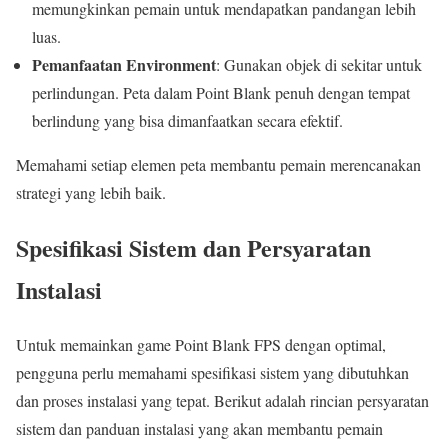
memungkinkan pemain untuk mendapatkan pandangan lebih
luas.
Pemanfaatan Environment
: Gunakan objek di sekitar untuk
perlindungan. Peta dalam Point Blank penuh dengan tempat
berlindung yang bisa dimanfaatkan secara efektif.
Memahami setiap elemen peta membantu pemain merencanakan
strategi yang lebih baik.
Spesifikasi Sistem dan Persyaratan
Instalasi
Untuk memainkan game Point Blank FPS dengan optimal,
pengguna perlu memahami spesifikasi sistem yang dibutuhkan
dan proses instalasi yang tepat. Berikut adalah rincian persyaratan
sistem dan panduan instalasi yang akan membantu pemain