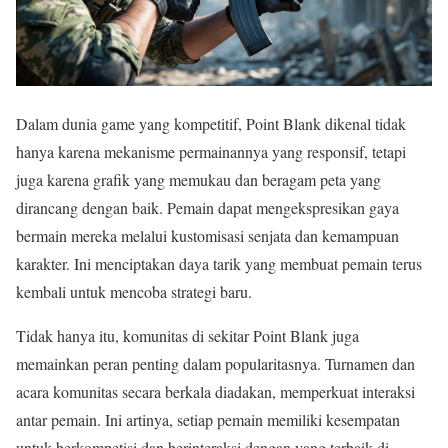
Dalam dunia game yang kompetitif, Point Blank dikenal tidak
hanya karena mekanisme permainannya yang responsif, tetapi
juga karena grafik yang memukau dan beragam peta yang
dirancang dengan baik. Pemain dapat mengekspresikan gaya
bermain mereka melalui kustomisasi senjata dan kemampuan
karakter. Ini menciptakan daya tarik yang membuat pemain terus
kembali untuk mencoba strategi baru.
Tidak hanya itu, komunitas di sekitar Point Blank juga
memainkan peran penting dalam popularitasnya. Turnamen dan
acara komunitas secara berkala diadakan, memperkuat interaksi
antar pemain. Ini artinya, setiap pemain memiliki kesempatan
untuk berkompetisi dan berinteraksi dengan yang terbaik di