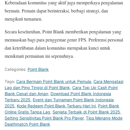
Keberadaan komunitas yang aktif juga memperkaya pengalaman
bermain. Pemain dapat berinteraksi, berbagi strategi, dan
mengikuti turnamen.
Secara keseluruhan, Point Blank memberikan pengalaman yang
memuaskan bagi para penggemar genre FPS. Preferensi personal
dan keterlibatan dalam komunitas merupakan kunci untuk
menikmati permainan ini sepenuhnya.
Categories:
Point Blank
Tags:
Cara Bermain Point Blank untuk Pemula
,
Cara Mengatasi
Lag dan Ping Tinggi di Point Blank
,
Cara Top Up Cash Point
Blank Cepat dan Aman
,
Download Point Blank Indonesia
Terbaru 2025
,
Event dan Turnamen Point Blank Indonesia
2025
,
Kode Redeem Point Blank Terbaru Hari Ini
,
Point Blank
Online Gratis Tanpa Lag
,
Senjata Terbaik di Point Blank 2025
,
Setting Sensitivitas Point Blank Pro Player
,
Tips Menang Mode
Deathmatch Point Blank