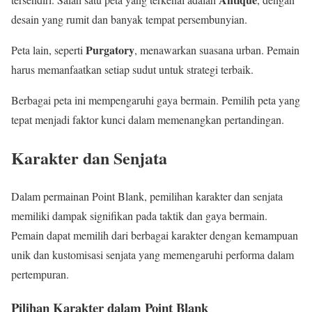
desain yang rumit dan banyak tempat persembunyian.
Purgatory
Peta lain, seperti
, menawarkan suasana urban. Pemain
harus memanfaatkan setiap sudut untuk strategi terbaik.
Berbagai peta ini mempengaruhi gaya bermain. Pemilih peta yang
tepat menjadi faktor kunci dalam memenangkan pertandingan.
Karakter dan Senjata
Dalam permainan Point Blank, pemilihan karakter dan senjata
memiliki dampak signifikan pada taktik dan gaya bermain.
Pemain dapat memilih dari berbagai karakter dengan kemampuan
unik dan kustomisasi senjata yang memengaruhi performa dalam
pertempuran.
Pilihan Karakter dalam Point Blank