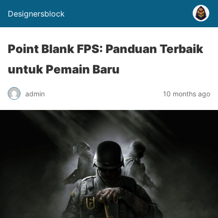
Designersblock
Point Blank FPS: Panduan Terbaik
untuk Pemain Baru
admin
10 months ago