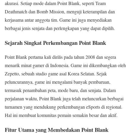
akurasi. Setiap mode dalam Point Blank, seperti Team
Deathmatch dan Bomb Mission, menguji keterampilan dan
kerjasama antar anggota tim. Game ini juga menyediakan
berbagai jenis senjata dan perlengkapan yang dapat dipilih.
Sejarah Singkat Perkembangan Point Blank
Point Blank pertama kali dirilis pada tahun 2008 dan segera
menarik minat gamer di Indonesia. Game ini dikembangkan oleh
Zepetto, sebuah studio game asal Korea Selatan. Sejak
peluncurannya, game ini mengalami banyak pembaruan,
termasuk penambahan peta, mode baru, dan senjata. Dalam
perjalanan waktu, Point Blank juga telah meluncurkan berbagai
turnamen yang mendukung perkembangan eSports di regional.
Hal ini membuat komunitas pemain semakin besar dan aktif.
Fitur Utama yang Membedakan Point Blank