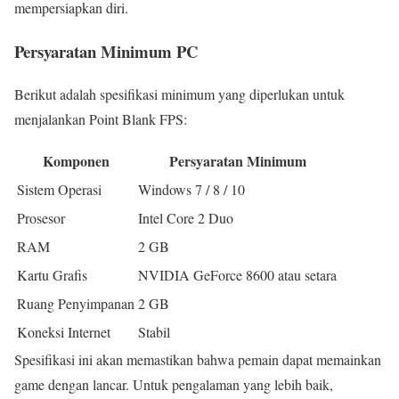
mempersiapkan diri.
Persyaratan Minimum PC
Berikut adalah spesifikasi minimum yang diperlukan untuk
menjalankan Point Blank FPS:
Komponen
Persyaratan Minimum
Sistem Operasi
Windows 7 / 8 / 10
Prosesor
Intel Core 2 Duo
RAM
2 GB
Kartu Grafis
NVIDIA GeForce 8600 atau setara
Ruang Penyimpanan
2 GB
Koneksi Internet
Stabil
Spesifikasi ini akan memastikan bahwa pemain dapat memainkan
game dengan lancar. Untuk pengalaman yang lebih baik,