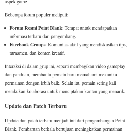
aspek game.
Beberapa forum populer meliputi:
Forum Resmi Point Blank
: Tempat untuk mendapatkan
informasi terbaru dari pengembang.
Facebook Groups
: Komunitas aktif yang mendiskusikan tips,
turnamen, dan konten kreatif.
Interaksi di dalam grup ini, seperti membagikan video gameplay
dan panduan, membantu pemain baru memahami mekanika
permainan dengan lebih baik. Selain itu, pemain sering kali
melakukan kolaborasi untuk menciptakan konten yang menarik.
Update dan Patch Terbaru
Update dan patch terbaru menjadi inti dari pengembangan Point
Blank. Pembaruan berkala bertujuan meningkatkan permainan