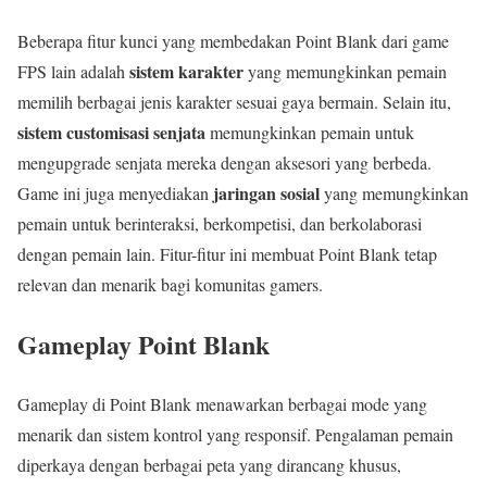
Beberapa fitur kunci yang membedakan Point Blank dari game
sistem karakter
FPS lain adalah
yang memungkinkan pemain
memilih berbagai jenis karakter sesuai gaya bermain. Selain itu,
sistem customisasi senjata
memungkinkan pemain untuk
mengupgrade senjata mereka dengan aksesori yang berbeda.
jaringan sosial
Game ini juga menyediakan
yang memungkinkan
pemain untuk berinteraksi, berkompetisi, dan berkolaborasi
dengan pemain lain. Fitur-fitur ini membuat Point Blank tetap
relevan dan menarik bagi komunitas gamers.
Gameplay Point Blank
Gameplay di Point Blank menawarkan berbagai mode yang
menarik dan sistem kontrol yang responsif. Pengalaman pemain
diperkaya dengan berbagai peta yang dirancang khusus,