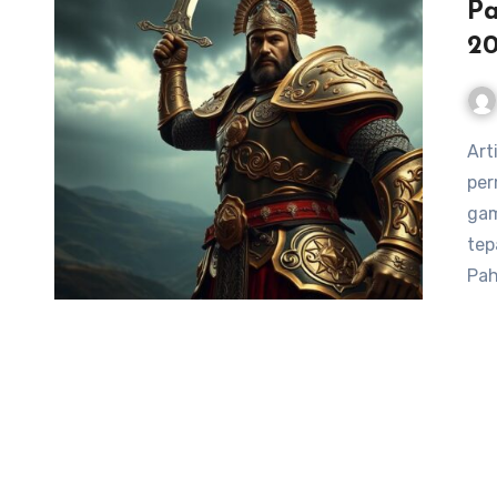
Pa
2
Artikel ini akan membahas pahlawan terbaik dalam
per
gam
tep
Pa