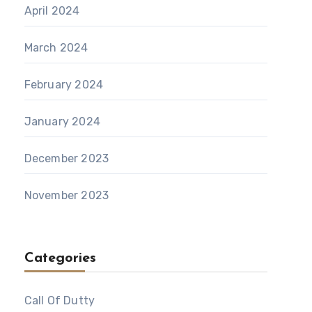
April 2024
March 2024
February 2024
January 2024
December 2023
November 2023
Categories
Call Of Dutty