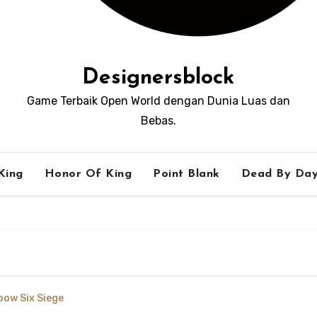
Designersblock
Game Terbaik Open World dengan Dunia Luas dan
Bebas.
King
Honor Of King
Point Blank
Dead By Day
bow Six Siege