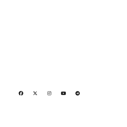
Skip
to
content