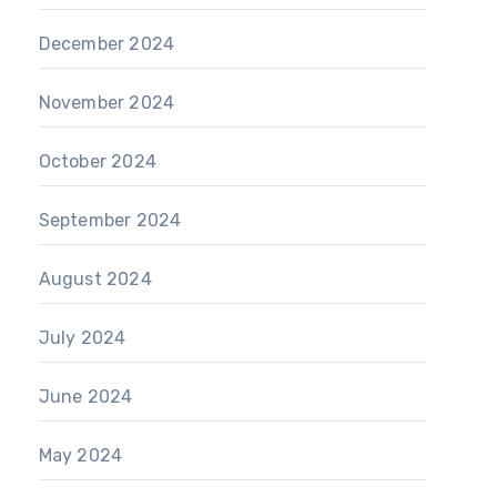
December 2024
November 2024
October 2024
September 2024
August 2024
July 2024
June 2024
May 2024