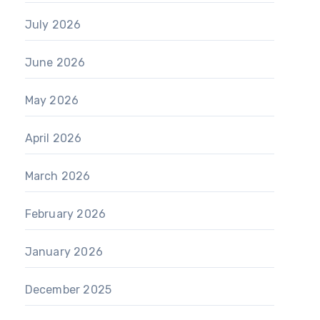
July 2026
June 2026
May 2026
April 2026
March 2026
February 2026
January 2026
December 2025