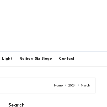
 Light
Raibow Six Siege
Contact
Home
2024
March
Search