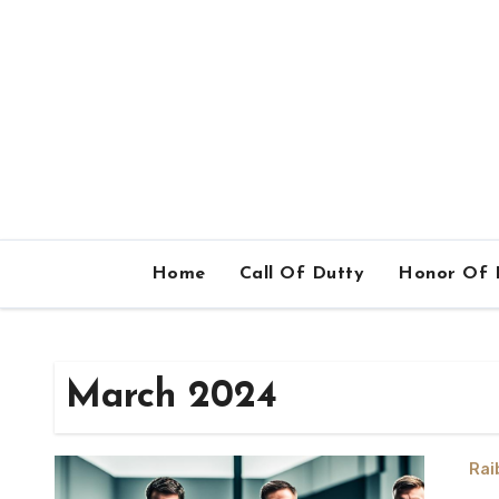
Home
Call Of Dutty
Honor Of 
March 2024
Rai