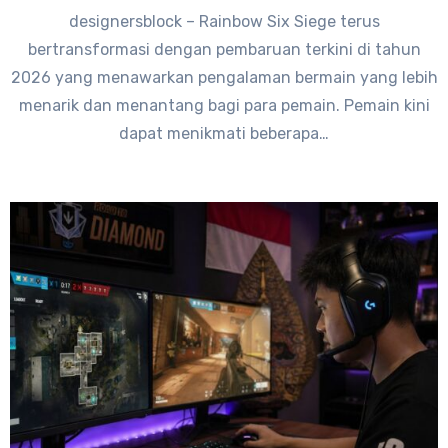
designersblock – Rainbow Six Siege terus
bertransformasi dengan pembaruan terkini di tahun
2026 yang menawarkan pengalaman bermain yang lebih
menarik dan menantang bagi para pemain. Pemain kini
dapat menikmati beberapa…