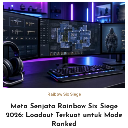
Raibow Six Siege
Meta Senjata Rainbow Six Siege
2026: Loadout Terkuat untuk Mode
Ranked