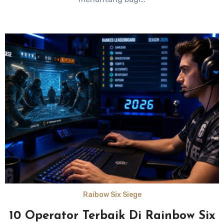
Raibow Six Siege
10 Operator Terbaik Di Rainbow Six