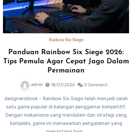
Raibow Six Siege
Panduan Rainbow Six Siege 2026:
Tips Pemula Agar Cepat Jago Dalam
Permainan
admin
18/07/2026
0
Comment
designersblock – Rainbow Six Siege telah menjadi salah
satu game populer di kalangan penggemar kompetitif.
Dengan mekanisme yang mendalam dan strategi yang
kompleks, game ini menawarkan pengalaman yang
menantang bagi…