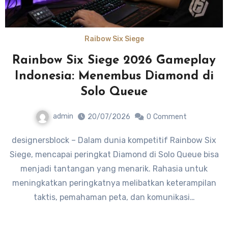
Raibow Six Siege
Rainbow Six Siege 2026 Gameplay
Indonesia: Menembus Diamond di
Solo Queue
admin
20/07/2026
0
Comment
designersblock – Dalam dunia kompetitif Rainbow Six
Siege, mencapai peringkat Diamond di Solo Queue bisa
menjadi tantangan yang menarik. Rahasia untuk
meningkatkan peringkatnya melibatkan keterampilan
taktis, pemahaman peta, dan komunikasi…