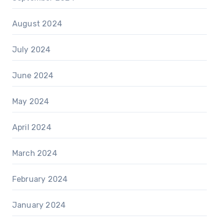
August 2024
July 2024
June 2024
May 2024
April 2024
March 2024
February 2024
January 2024