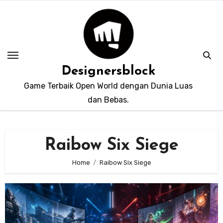
Skip
to
content
Designersblock
Game Terbaik Open World dengan Dunia Luas
dan Bebas.
Raibow Six Siege
Home
Raibow Six Siege