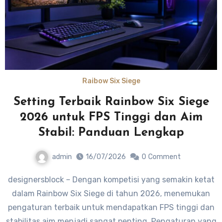
Raibow Six Siege
Setting Terbaik Rainbow Six Siege
2026 untuk FPS Tinggi dan Aim
Stabil: Panduan Lengkap
admin
16/07/2026
0
Comment
designersblock – Dengan kompetisi yang semakin ketat
dalam Rainbow Six Siege di tahun 2026, menemukan
pengaturan terbaik untuk mendapatkan FPS tinggi dan
stabilitas aim menjadi sangat penting. Pengaturan yang