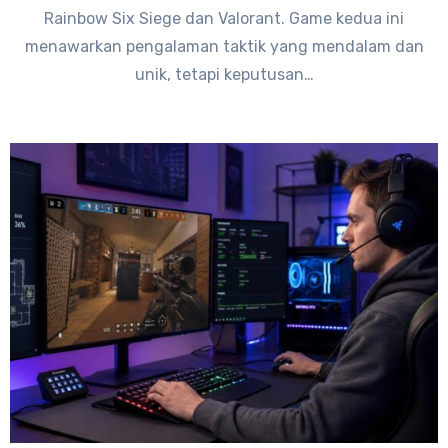
Rainbow Six Siege dan Valorant. Game kedua ini
menawarkan pengalaman taktik yang mendalam dan
unik, tetapi keputusan…