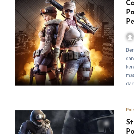
Ca
Po
Pe
Bermain Point Blank online bisa menjadi pengalaman yang
san
ken
mas
dan
Poi
St
Po