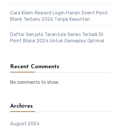
Cara Klaim Reward Login Harian Event Point
Blank Terbaru 2026 Tanpa Kesulitan
Daftar Senjata Tarantula Series Terbaik Di
Point Blank 2026 Untuk Gameplay Optimal
Recent Comments
No comments to show.
Archives
August 2026