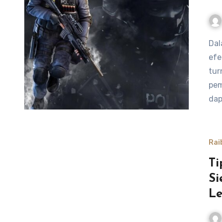
Dalam dunia kompetitif Point Blank, strategi tim yang
efe
tur
pem
dap
Rai
Ti
Si
L