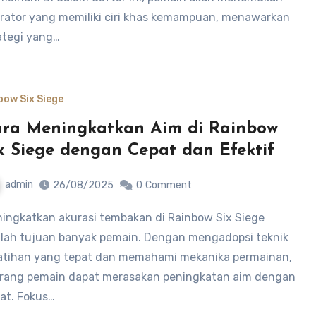
rator yang memiliki ciri khas kemampuan, menawarkan
ategi yang…
bow Six Siege
ra Meningkatkan Aim di Rainbow
x Siege dengan Cepat dan Efektif
admin
26/08/2025
0
Comment
lah tujuan banyak pemain. Dengan mengadopsi teknik
atihan yang tepat dan memahami mekanika permainan,
rang pemain dapat merasakan peningkatan aim dengan
at. Fokus…