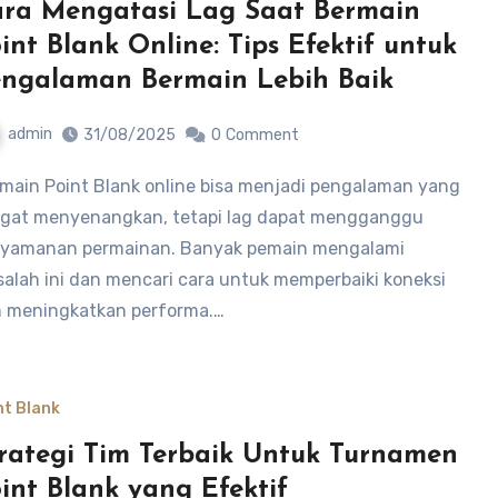
ra Mengatasi Lag Saat Bermain
int Blank Online: Tips Efektif untuk
ngalaman Bermain Lebih Baik
admin
31/08/2025
0
Comment
gat menyenangkan, tetapi lag dapat mengganggu
yamanan permainan. Banyak pemain mengalami
alah ini dan mencari cara untuk memperbaiki koneksi
 meningkatkan performa.…
nt Blank
rategi Tim Terbaik Untuk Turnamen
int Blank yang Efektif