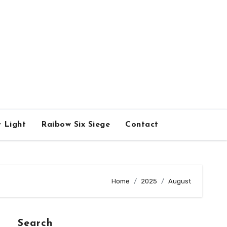
 Light
Raibow Six Siege
Contact
Home
2025
August
Search