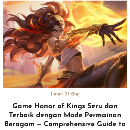
Honor Of King
Game Honor of Kings Seru dan
Terbaik dengan Mode Permainan
Beragam — Comprehensive Guide to