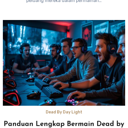
peluang mereka dalam permainan…
Dead By Day Light
Panduan Lengkap Bermain Dead by