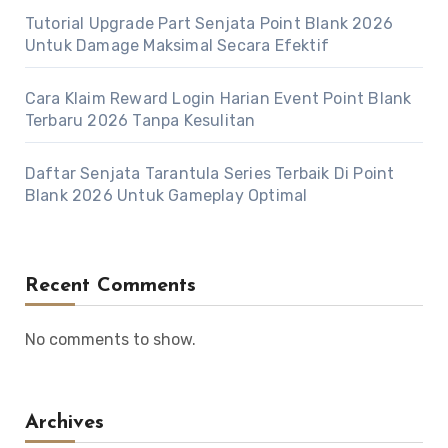
Tutorial Upgrade Part Senjata Point Blank 2026
Untuk Damage Maksimal Secara Efektif
Cara Klaim Reward Login Harian Event Point Blank
Terbaru 2026 Tanpa Kesulitan
Daftar Senjata Tarantula Series Terbaik Di Point
Blank 2026 Untuk Gameplay Optimal
Recent Comments
No comments to show.
Archives