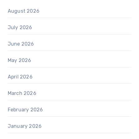
August 2026
July 2026
June 2026
May 2026
April 2026
March 2026
February 2026
January 2026