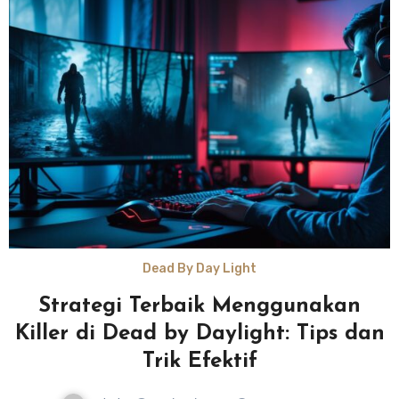
Dead By Day Light
Strategi Terbaik Menggunakan
Killer di Dead by Daylight: Tips dan
Trik Efektif