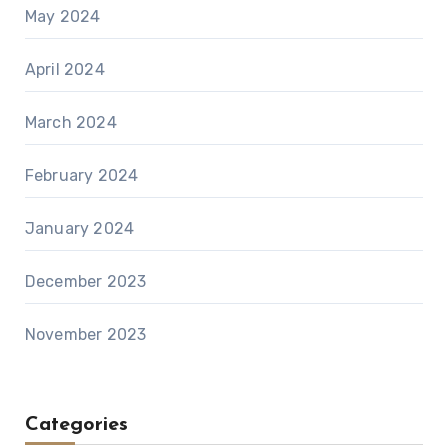
May 2024
April 2024
March 2024
February 2024
January 2024
December 2023
November 2023
Categories