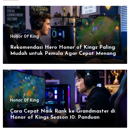
Honor Of King
Rekomendasi Hero Honor of Kings Paling
Mudah untuk Pemula Agar Cepat Menang
Honor Of King
Cara Cepat Naik Rank ke Grandmaster di
Honor of Kings Season 10: Panduan
Lengkap dan Strategi Terbaru untuk Sukses
di 2026