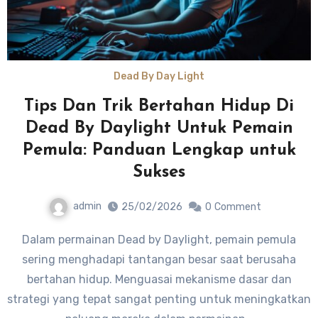
Dead By Day Light
Tips Dan Trik Bertahan Hidup Di
Dead By Daylight Untuk Pemain
Pemula: Panduan Lengkap untuk
Sukses
admin
25/02/2026
0
Comment
Dalam permainan Dead by Daylight, pemain pemula
sering menghadapi tantangan besar saat berusaha
bertahan hidup. Menguasai mekanisme dasar dan
strategi yang tepat sangat penting untuk meningkatkan