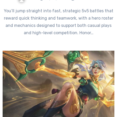
You’ll jump straight into fast, strategic 5v5 battles that
reward quick thinking and teamwork, with a hero roster
and mechanics designed to support both casual plays
and high-level competition. Honor…