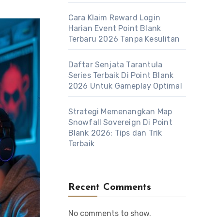
Cara Klaim Reward Login
Harian Event Point Blank
Terbaru 2026 Tanpa Kesulitan
Daftar Senjata Tarantula
Series Terbaik Di Point Blank
2026 Untuk Gameplay Optimal
Strategi Memenangkan Map
Snowfall Sovereign Di Point
Blank 2026: Tips dan Trik
Terbaik
Recent Comments
No comments to show.