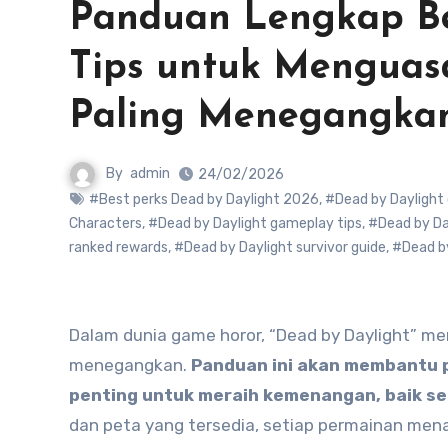
Panduan Lengkap Be
Tips untuk Menguas
Paling Menegangka
By
admin
24/02/2026
#Best perks Dead by Daylight 2026
,
#Dead by Daylight 
Characters
,
#Dead by Daylight gameplay tips
,
#Dead by Day
ranked rewards
,
#Dead by Daylight survivor guide
,
#Dead by
Dalam dunia game horor, “Dead by Daylight” menonjol sebagai pengalaman bermain yang intens dan
menegangkan.
Panduan ini akan membantu 
penting untuk meraih kemenangan, baik seb
dan peta yang tersedia, setiap permainan me