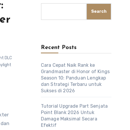
:
Search
er
Recent Posts
ht DLC
ylight
Cara Cepat Naik Rank ke
Grandmaster di Honor of Kings
Season 10: Panduan Lengkap
dan Strategi Terbaru untuk
Sukses di 2026
Tutorial Upgrade Part Senjata
Point Blank 2026 Untuk
kter
Damage Maksimal Secara
 dan
Efektif