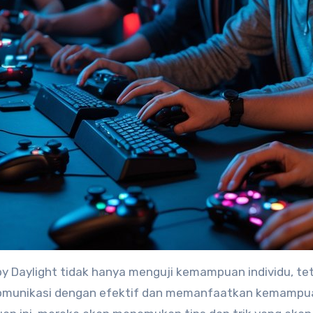
y Daylight tidak hanya menguji kemampuan individu, te
erkomunikasi dengan efektif dan memanfaatkan kemampu