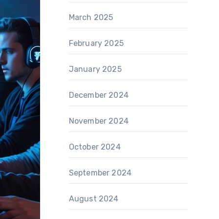
March 2025
February 2025
January 2025
December 2024
November 2024
October 2024
September 2024
August 2024