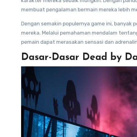
karakter mereka sebaik mungkin. Dengan pandu
membuat pengalaman bermain mereka lebih m
Dengan semakin populernya game ini, banyak 
mereka. Melalui pemahaman mendalam tentang p
pemain dapat merasakan sensasi dan adrenaline
Dasar-Dasar Dead by Da