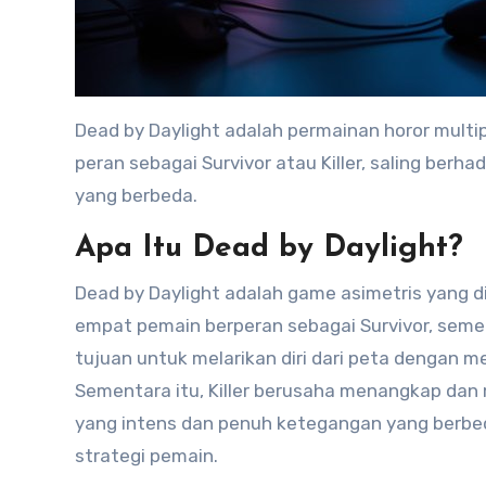
Dead by Daylight adalah permainan horor mul
peran sebagai Survivor atau Killer, saling ber
yang berbeda.
Apa Itu Dead by Daylight?
Dead by Daylight adalah game asimetris yang d
empat pemain berperan sebagai Survivor, sement
tujuan untuk melarikan diri dari peta dengan
Sementara itu, Killer berusaha menangkap da
yang intens dan penuh ketegangan yang berbed
strategi pemain.