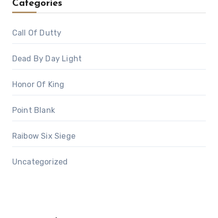
Categories
Call Of Dutty
Dead By Day Light
Honor Of King
Point Blank
Raibow Six Siege
Uncategorized