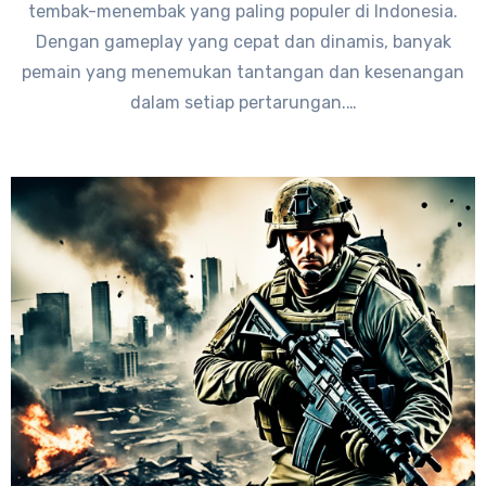
tembak-menembak yang paling populer di Indonesia.
Dengan gameplay yang cepat dan dinamis, banyak
pemain yang menemukan tantangan dan kesenangan
dalam setiap pertarungan.…