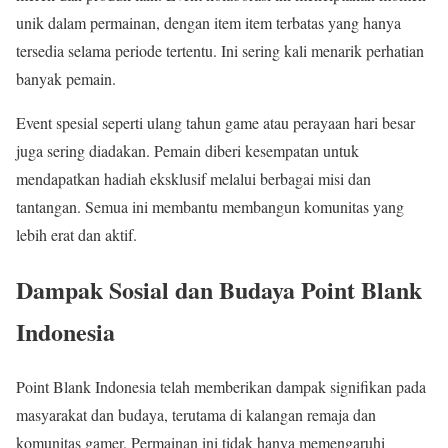
unik dalam permainan, dengan item item terbatas yang hanya
tersedia selama periode tertentu. Ini sering kali menarik perhatian
banyak pemain.
Event spesial seperti ulang tahun game atau perayaan hari besar
juga sering diadakan. Pemain diberi kesempatan untuk
mendapatkan hadiah eksklusif melalui berbagai misi dan
tantangan. Semua ini membantu membangun komunitas yang
lebih erat dan aktif.
Dampak Sosial dan Budaya Point Blank
Indonesia
Point Blank Indonesia telah memberikan dampak signifikan pada
masyarakat dan budaya, terutama di kalangan remaja dan
komunitas gamer. Permainan ini tidak hanya memengaruhi