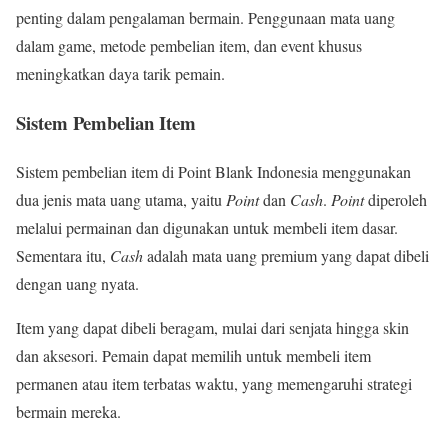
penting dalam pengalaman bermain. Penggunaan mata uang
dalam game, metode pembelian item, dan event khusus
meningkatkan daya tarik pemain.
Sistem Pembelian Item
Sistem pembelian item di Point Blank Indonesia menggunakan
dua jenis mata uang utama, yaitu
Point
dan
Cash
.
Point
diperoleh
melalui permainan dan digunakan untuk membeli item dasar.
Sementara itu,
Cash
adalah mata uang premium yang dapat dibeli
dengan uang nyata.
Item yang dapat dibeli beragam, mulai dari senjata hingga skin
dan aksesori. Pemain dapat memilih untuk membeli item
permanen atau item terbatas waktu, yang memengaruhi strategi
bermain mereka.