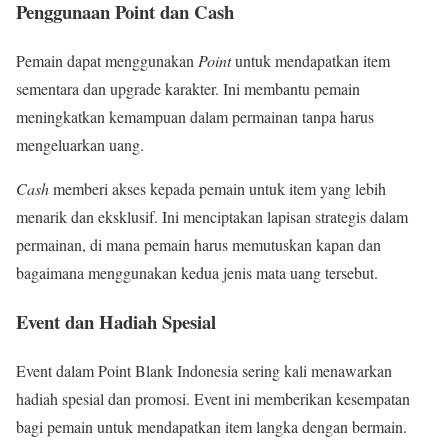
Penggunaan Point dan Cash
Pemain dapat menggunakan
Point
untuk mendapatkan item
sementara dan upgrade karakter. Ini membantu pemain
meningkatkan kemampuan dalam permainan tanpa harus
mengeluarkan uang.
Cash
memberi akses kepada pemain untuk item yang lebih
menarik dan eksklusif. Ini menciptakan lapisan strategis dalam
permainan, di mana pemain harus memutuskan kapan dan
bagaimana menggunakan kedua jenis mata uang tersebut.
Event dan Hadiah Spesial
Event dalam Point Blank Indonesia sering kali menawarkan
hadiah spesial dan promosi. Event ini memberikan kesempatan
bagi pemain untuk mendapatkan item langka dengan bermain.