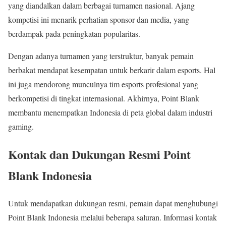
yang diandalkan dalam berbagai turnamen nasional. Ajang
kompetisi ini menarik perhatian sponsor dan media, yang
berdampak pada peningkatan popularitas.
Dengan adanya turnamen yang terstruktur, banyak pemain
berbakat mendapat kesempatan untuk berkarir dalam esports. Hal
ini juga mendorong munculnya tim esports profesional yang
berkompetisi di tingkat internasional. Akhirnya, Point Blank
membantu menempatkan Indonesia di peta global dalam industri
gaming.
Kontak dan Dukungan Resmi Point
Blank Indonesia
Untuk mendapatkan dukungan resmi, pemain dapat menghubungi
Point Blank Indonesia melalui beberapa saluran. Informasi kontak