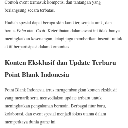
Contoh event termasuk kompetisi dan tantangan yang
berlangsung secara terbatas.
Hadiah spesial dapat berupa skin karakter, senjata unik, dan
bonus
Point
atau
Cash
. Keterlibatan dalam event ini tidak hanya
meningkatkan kesenangan, tetapi juga memberikan insentif untuk
aktif berpartisipasi dalam komunitas.
Konten Eksklusif dan Update Terbaru
Point Blank Indonesia
Point Blank Indonesia terus mengembangkan konten eksklusif
yang menarik serta menyediakan update terbaru untuk
meningkatkan pengalaman bermain. Berbagai fitur baru,
kolaborasi, dan event spesial menjadi fokus utama dalam
memperkaya dunia game ini.