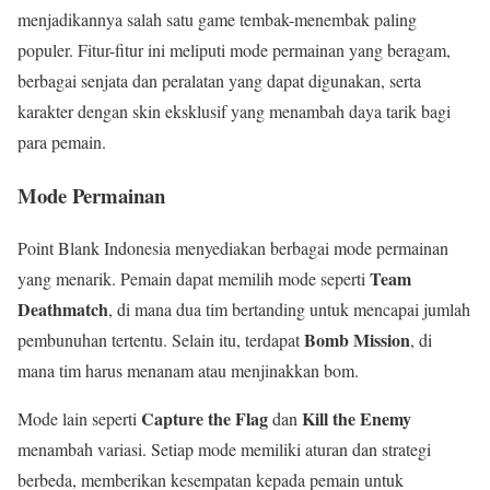
menjadikannya salah satu game tembak-menembak paling
populer. Fitur-fitur ini meliputi mode permainan yang beragam,
berbagai senjata dan peralatan yang dapat digunakan, serta
karakter dengan skin eksklusif yang menambah daya tarik bagi
para pemain.
Mode Permainan
Point Blank Indonesia menyediakan berbagai mode permainan
Team
yang menarik. Pemain dapat memilih mode seperti
Deathmatch
, di mana dua tim bertanding untuk mencapai jumlah
Bomb Mission
pembunuhan tertentu. Selain itu, terdapat
, di
mana tim harus menanam atau menjinakkan bom.
Capture the Flag
Kill the Enemy
Mode lain seperti
dan
menambah variasi. Setiap mode memiliki aturan dan strategi
berbeda, memberikan kesempatan kepada pemain untuk