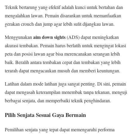
Teknik bertarung yang efektif adalah kunci untuk bertahan dan
mengalahkan lawan. Pemain disarankan untuk memanfaatkan
gerakan crouch dan jump agar lebih sulit dijangkau lawan.
aim down sights
Menggunakan
(ADS) dapat meningkatkan
akurasi tembakan. Pemain harus berlatih untuk mengingat lokasi
peta dan posisi lawan agar bisa merencanakan serangan lebih
baik. Beralih antara tembakan cepat dan tembakan yang lebih
terarah dapat mengacaukan musuh dan memberi keuntungan.
Latihan dalam mode latihan juga sangat penting. Di sini, pemain
dapat mengasah keterampilan menembak tanpa tekanan, menguji
berbagai senjata, dan memperbaiki teknik penghindaran.
Pilih Senjata Sesuai Gaya Bermain
Pemilihan senjata yang tepat dapat memengaruhi performa