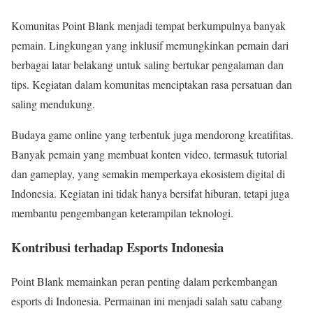
Komunitas Point Blank menjadi tempat berkumpulnya banyak
pemain. Lingkungan yang inklusif memungkinkan pemain dari
berbagai latar belakang untuk saling bertukar pengalaman dan
tips. Kegiatan dalam komunitas menciptakan rasa persatuan dan
saling mendukung.
Budaya game online yang terbentuk juga mendorong kreatifitas.
Banyak pemain yang membuat konten video, termasuk tutorial
dan gameplay, yang semakin memperkaya ekosistem digital di
Indonesia. Kegiatan ini tidak hanya bersifat hiburan, tetapi juga
membantu pengembangan keterampilan teknologi.
Kontribusi terhadap Esports Indonesia
Point Blank memainkan peran penting dalam perkembangan
esports di Indonesia. Permainan ini menjadi salah satu cabang