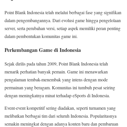
Point Blank Indonesia telah melalui berbagai fase yang signifikan
dalam pengembangannya. Dari evolusi game hingga pengelolaan
server, serta perubahan versi, setiap aspek memiliki peran penting
dalam pembentukan komunitas game ini.
Perkembangan Game di Indonesia
Sejak dirilis pada tahun 2009, Point Blank Indonesia telah
menarik perhatian banyak pemain. Game ini menawarkan
pengalaman tembak-menembak yang intens dengan mode
permainan yang beragam. Komunitas ini tumbuh pesat seiring
dengan meningkatnya minat terhadap eSports di Indonesia.
Event-event kompetitif sering diadakan, seperti turnamen yang
melibatkan berbagai tim dari seluruh Indonesia. Popularitasnya
semakin meningkat dengan adanya konten baru dan pembaruan