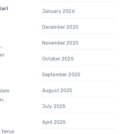
ari
January 2026
December 2025
November 2025
,
an
October 2025
September 2025
alam
August 2025
n,
July 2025
April 2025
 terus