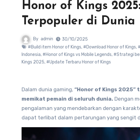
Honor of Kings 2025
Terpopuler di Dunia
By
admin
30/10/2025
#Build item Honor of Kings
,
#Download Honor of Kings
,
#
Indonesia
,
#Honor of Kings vs Mobile Legends
,
#Strategi be
Kings 2025
,
#Update Terbaru Honor of Kings
Dalam dunia gaming,
“Honor of Kings 2025” 
memikat pemain di seluruh dunia.
Dengan me
pengalaman yang mendebarkan dengan karakter
dapat terlibat dalam pertarungan yang sengit