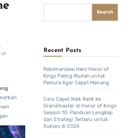
me
Search
s
Recent Posts
 of
Rekomendasi Hero Honor of
Kings Paling Mudah untuk
Pemula Agar Cepat Menang
ang
awarkan
Cara Cepat Naik Rank ke
Grandmaster di Honor of Kings
main
Season 10: Panduan Lengkap
gan.
dan Strategi Terbaru untuk
Sukses di 2026