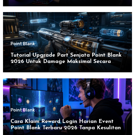
Lengkap dan Strategi Terbaru untuk Sukses
di 2026
Point Blank
Tutorial Upgrade Part Senjata Point Blank
2026 Untuk Damage Maksimal Secara
Efektif
Point Blank
Cara Klaim Reward Login Harian Event
Point Blank Terbaru 2026 Tanpa Kesulitan