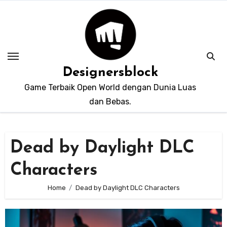
Skip
to
content
Designersblock
Game Terbaik Open World dengan Dunia Luas
dan Bebas.
Dead by Daylight DLC
Characters
Home
Dead by Daylight DLC Characters