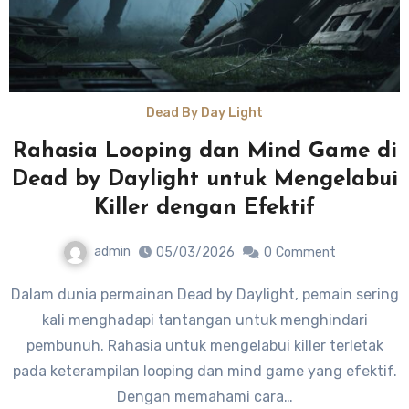
Dead By Day Light
Rahasia Looping dan Mind Game di
Dead by Daylight untuk Mengelabui
Killer dengan Efektif
admin
05/03/2026
0
Comment
Dalam dunia permainan Dead by Daylight, pemain sering
kali menghadapi tantangan untuk menghindari
pembunuh. Rahasia untuk mengelabui killer terletak
pada keterampilan looping dan mind game yang efektif.
Dengan memahami cara…