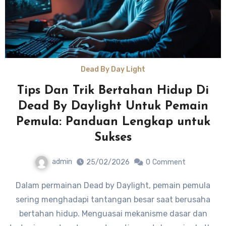
Dead By Day Light
Tips Dan Trik Bertahan Hidup Di
Dead By Daylight Untuk Pemain
Pemula: Panduan Lengkap untuk
Sukses
admin
25/02/2026
0
Comment
Dalam permainan Dead by Daylight, pemain pemula
sering menghadapi tantangan besar saat berusaha
bertahan hidup. Menguasai mekanisme dasar dan