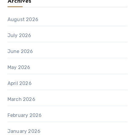
Archives
August 2026
July 2026
June 2026
May 2026
April 2026
March 2026
February 2026
January 2026