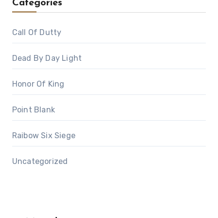
Categories
Call Of Dutty
Dead By Day Light
Honor Of King
Point Blank
Raibow Six Siege
Uncategorized