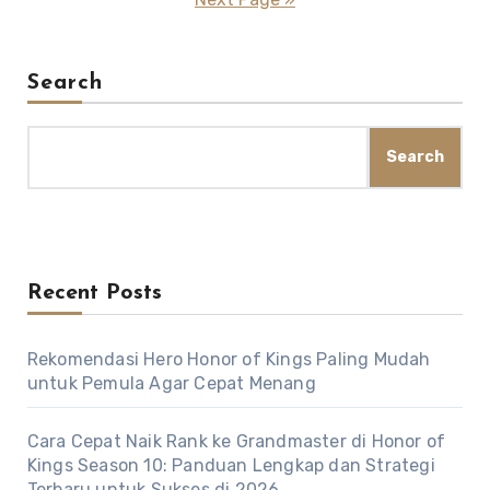
Search
Search
Recent Posts
Rekomendasi Hero Honor of Kings Paling Mudah
untuk Pemula Agar Cepat Menang
Cara Cepat Naik Rank ke Grandmaster di Honor of
Kings Season 10: Panduan Lengkap dan Strategi
Terbaru untuk Sukses di 2026