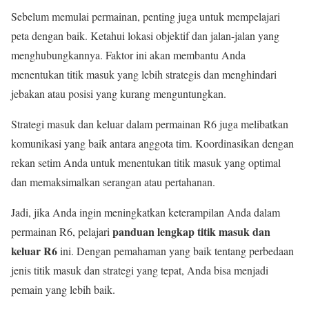
Sebelum memulai permainan, penting juga untuk mempelajari
peta dengan baik. Ketahui lokasi objektif dan jalan-jalan yang
menghubungkannya. Faktor ini akan membantu Anda
menentukan titik masuk yang lebih strategis dan menghindari
jebakan atau posisi yang kurang menguntungkan.
Strategi masuk dan keluar dalam permainan R6 juga melibatkan
komunikasi yang baik antara anggota tim. Koordinasikan dengan
rekan setim Anda untuk menentukan titik masuk yang optimal
dan memaksimalkan serangan atau pertahanan.
Jadi, jika Anda ingin meningkatkan keterampilan Anda dalam
panduan lengkap titik masuk dan
permainan R6, pelajari
keluar R6
ini. Dengan pemahaman yang baik tentang perbedaan
jenis titik masuk dan strategi yang tepat, Anda bisa menjadi
pemain yang lebih baik.