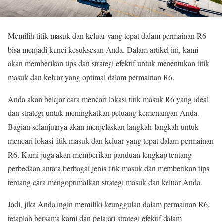
Memilih titik masuk dan keluar yang tepat dalam permainan R6
bisa menjadi kunci kesuksesan Anda. Dalam artikel ini, kami
akan memberikan tips dan strategi efektif untuk menentukan titik
masuk dan keluar yang optimal dalam permainan R6.
Anda akan belajar cara mencari lokasi titik masuk R6 yang ideal
dan strategi untuk meningkatkan peluang kemenangan Anda.
Bagian selanjutnya akan menjelaskan langkah-langkah untuk
mencari lokasi titik masuk dan keluar yang tepat dalam permainan
R6. Kami juga akan memberikan panduan lengkap tentang
perbedaan antara berbagai jenis titik masuk dan memberikan tips
tentang cara mengoptimalkan strategi masuk dan keluar Anda.
Jadi, jika Anda ingin memiliki keunggulan dalam permainan R6,
tetaplah bersama kami dan pelajari strategi efektif dalam