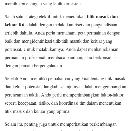
meraih kemenangan yang lebih konsisten.
titik masuk dan
Salah satu strategi efektif untuk menentukan
keluar R6
adalah dengan melakukan riset dan penganalisaan
terlebih dahulu. Anda perlu memahami peta permainan dengan
baik dan mengidentifikasi titik-titik masuk dan keluar yang
potensial. Untuk melakukannya, Anda dapat melihat rekaman
permainan profesional, membaca panduan, atau berkonsultasi
dengan pemain berpengalaman.
Setelah Anda memiliki pemahaman yang kuat tentang titik masuk
dan keluar potensial, langkah selanjutnya adalah mengembangkan
perencanaan taktis. Anda perlu mempertimbangkan faktor-faktor
seperti kecepatan, risiko, dan koordinasi tim dalam menentukan
titik masuk dan keluar yang optimal.
Selain itu, penting juga untuk memperhatikan perkembangan