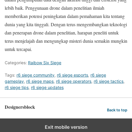
lebih baik. Penggunaan drone dalam penelitian ilmiah
memberikan potensi peningkatan dalam pemahaman kita tentang
dunia yang kita tinggali. Dengan terus mengembangkan teknologi
dan penerapan drone dalam penelitian, harapan peneliti untuk
terus menjelajah dan mengungkap misteri dunia semakin mungkin
untuk tercapai.
Categories:
Raibow Six Siege
Tags:
r6 siege community
,
r6 siege esports
,
r6 siege
gameplay
,
r6 siege maps
,
r6 siege operators
,
r6 siege tactics
,
r6 siege tips
,
r6 siege updates
Designersblock
Back to top
Exit mobile version