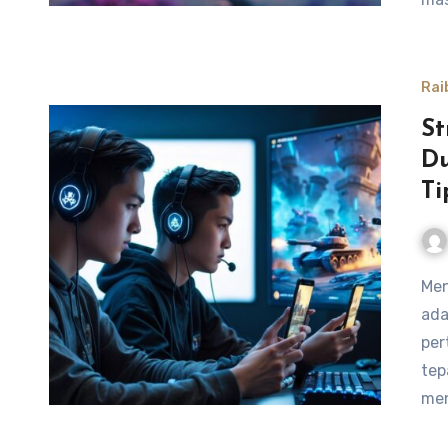
Rai
St
Du
Ti
Menguasai peran tank dalam permainan “Honor of Kings”
ada
per
tep
men