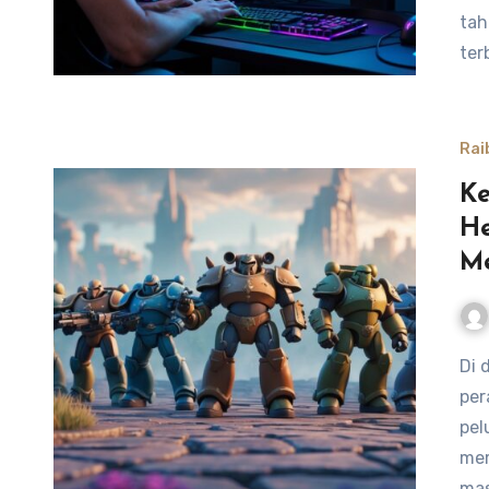
tah
ter
Rai
Ke
He
M
Di dalam permainan Honor of Kings, hero tank memiliki
per
pel
mem
mas