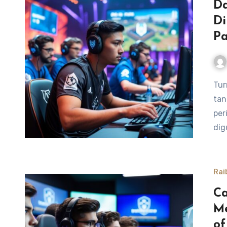
Da
Di
Pa
Turnamen Honor of Kings semakin menampilkan hero-hero
tan
per
dig
Rai
Ca
Me
of