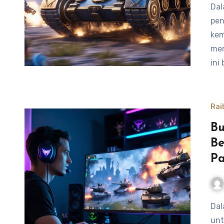
Dalam permainan Honor of Kings, pemilihan hero sangat
pen
kem
men
ini
Rai
Bu
Be
Pa
Dalam permainan Honor of Kings, memilih item yang tepat
unt