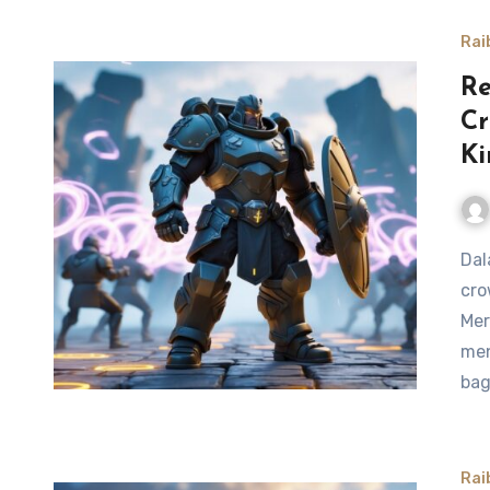
Rai
Re
Cr
Ki
Dalam dunia Honor of Kings, hero tank dengan kemampuan
cro
Mer
men
bag
Rai