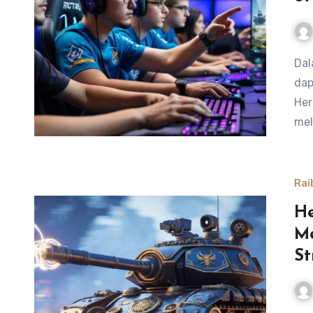
Dalam permainan Honor of Kings, penggunaan Hero Tank
dap
Her
mel
Rai
He
Me
St