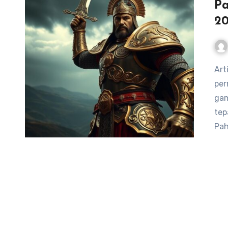
Pa
2
Artikel ini akan membahas pahlawan terbaik dalam
per
gam
tep
Pa