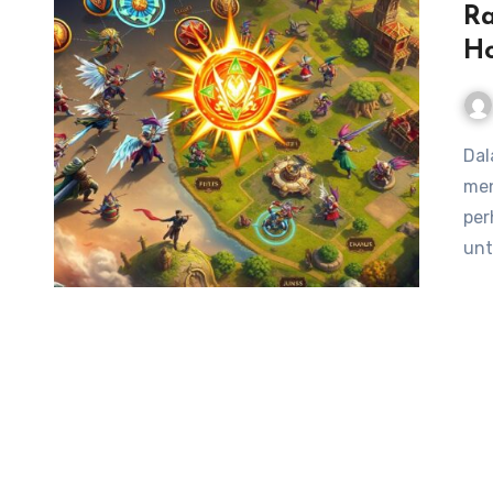
Ra
Ho
Dalam dunia permainan mobile, Honor of Kings telah
men
per
unt