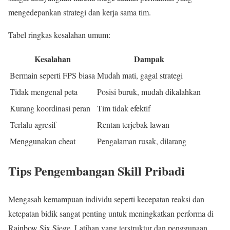
mengedepankan strategi dan kerja sama tim.
Tabel ringkas kesalahan umum:
Kesalahan
Dampak
Bermain seperti FPS biasa
Mudah mati, gagal strategi
Tidak mengenal peta
Posisi buruk, mudah dikalahkan
Kurang koordinasi peran
Tim tidak efektif
Terlalu agresif
Rentan terjebak lawan
Menggunakan cheat
Pengalaman rusak, dilarang
Tips Pengembangan Skill Pribadi
Mengasah kemampuan individu seperti kecepatan reaksi dan
ketepatan bidik sangat penting untuk meningkatkan performa di
Rainbow Six Siege. Latihan yang terstruktur dan penggunaan