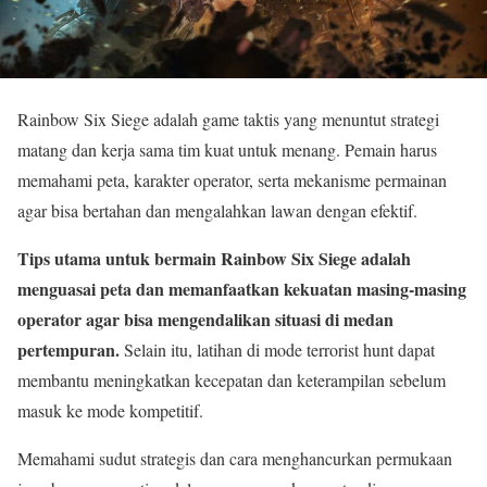
Rainbow Six Siege adalah game taktis yang menuntut strategi
matang dan kerja sama tim kuat untuk menang. Pemain harus
memahami peta, karakter operator, serta mekanisme permainan
agar bisa bertahan dan mengalahkan lawan dengan efektif.
Tips utama untuk bermain Rainbow Six Siege adalah
menguasai peta dan memanfaatkan kekuatan masing-masing
operator agar bisa mengendalikan situasi di medan
pertempuran.
Selain itu, latihan di mode terrorist hunt dapat
membantu meningkatkan kecepatan dan keterampilan sebelum
masuk ke mode kompetitif.
Memahami sudut strategis dan cara menghancurkan permukaan