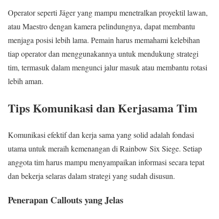
Operator seperti Jäger yang mampu menetralkan proyektil lawan,
atau Maestro dengan kamera pelindungnya, dapat membantu
menjaga posisi lebih lama. Pemain harus memahami kelebihan
tiap operator dan menggunakannya untuk mendukung strategi
tim, termasuk dalam mengunci jalur masuk atau membantu rotasi
lebih aman.
Tips Komunikasi dan Kerjasama Tim
Komunikasi efektif dan kerja sama yang solid adalah fondasi
utama untuk meraih kemenangan di Rainbow Six Siege. Setiap
anggota tim harus mampu menyampaikan informasi secara tepat
dan bekerja selaras dalam strategi yang sudah disusun.
Penerapan Callouts yang Jelas