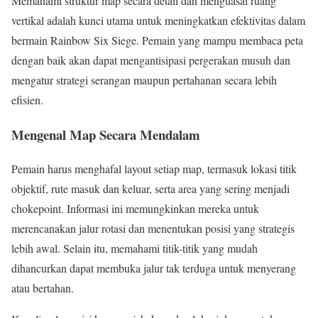
Memahami struktur map secara detail dan menguasai ruang
vertikal adalah kunci utama untuk meningkatkan efektivitas dalam
bermain Rainbow Six Siege. Pemain yang mampu membaca peta
dengan baik akan dapat mengantisipasi pergerakan musuh dan
mengatur strategi serangan maupun pertahanan secara lebih
efisien.
Mengenal Map Secara Mendalam
Pemain harus menghafal layout setiap map, termasuk lokasi titik
objektif, rute masuk dan keluar, serta area yang sering menjadi
chokepoint. Informasi ini memungkinkan mereka untuk
merencanakan jalur rotasi dan menentukan posisi yang strategis
lebih awal. Selain itu, memahami titik-titik yang mudah
dihancurkan dapat membuka jalur tak terduga untuk menyerang
atau bertahan.