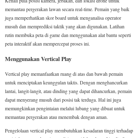
Kenali pula posisi kamera, jebakan, dan lokasi drone untuk
memantau pergerakan lawan secara real-time. Pemain yang baik
juga memperhatikan skor board untuk menganalisa operator
musuh dan memprediksi taktik yang akan digunakan. Latihan
rutin membuka peta di game dan menggunakan alat bantu seperti
peta interaktif akan mempercepat proses ini.
Menggunakan Vertical Play
Vertical play memanfaatkan ruang di atas dan bawah pemain
untuk menciptakan keunggulan taktis. Dengan menghancurkan
lantai, langit-langit, atau dinding yang dapat dihancurkan, pemain
dapat menyerang musuh dari posisi tak terduga. Hal ini juga
memungkinkan pengintaian melalui lubang yang dibuat untuk
memantau pergerakan atau menembak dengan aman.
Pengelolaan vertical play membutuhkan kesadaran tinggi terhadap