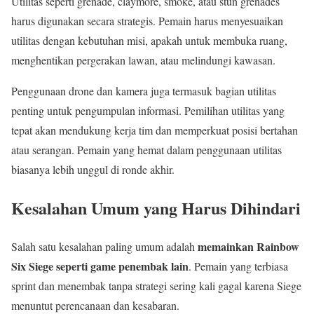
Utilitas seperti grenade, claymore, smoke, atau stun grenades
harus digunakan secara strategis. Pemain harus menyesuaikan
utilitas dengan kebutuhan misi, apakah untuk membuka ruang,
menghentikan pergerakan lawan, atau melindungi kawasan.
Penggunaan drone dan kamera juga termasuk bagian utilitas
penting untuk pengumpulan informasi. Pemilihan utilitas yang
tepat akan mendukung kerja tim dan memperkuat posisi bertahan
atau serangan. Pemain yang hemat dalam penggunaan utilitas
biasanya lebih unggul di ronde akhir.
Kesalahan Umum yang Harus Dihindari
memainkan Rainbow
Salah satu kesalahan paling umum adalah
Six Siege seperti game penembak lain
. Pemain yang terbiasa
sprint dan menembak tanpa strategi sering kali gagal karena Siege
menuntut perencanaan dan kesabaran.