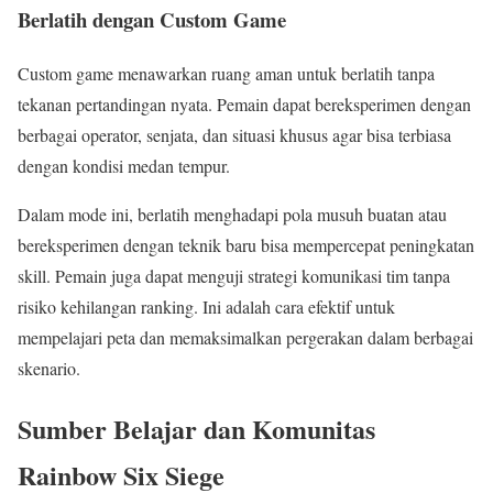
Berlatih dengan Custom Game
Custom game menawarkan ruang aman untuk berlatih tanpa
tekanan pertandingan nyata. Pemain dapat bereksperimen dengan
berbagai operator, senjata, dan situasi khusus agar bisa terbiasa
dengan kondisi medan tempur.
Dalam mode ini, berlatih menghadapi pola musuh buatan atau
bereksperimen dengan teknik baru bisa mempercepat peningkatan
skill. Pemain juga dapat menguji strategi komunikasi tim tanpa
risiko kehilangan ranking. Ini adalah cara efektif untuk
mempelajari peta dan memaksimalkan pergerakan dalam berbagai
skenario.
Sumber Belajar dan Komunitas
Rainbow Six Siege