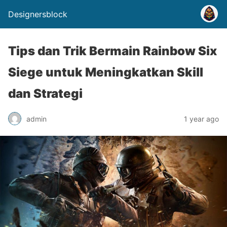
Designersblock
Tips dan Trik Bermain Rainbow Six
Siege untuk Meningkatkan Skill
dan Strategi
admin
1 year ago