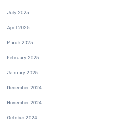
July 2025
April 2025
March 2025
February 2025
January 2025
December 2024
November 2024
October 2024