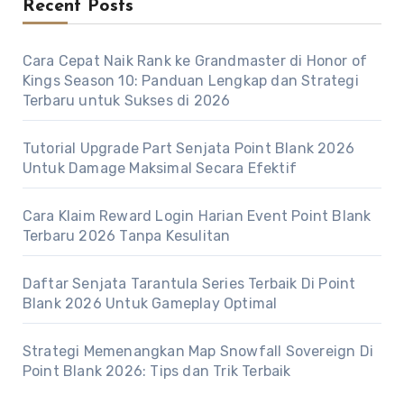
Recent Posts
Cara Cepat Naik Rank ke Grandmaster di Honor of
Kings Season 10: Panduan Lengkap dan Strategi
Terbaru untuk Sukses di 2026
Tutorial Upgrade Part Senjata Point Blank 2026
Untuk Damage Maksimal Secara Efektif
Cara Klaim Reward Login Harian Event Point Blank
Terbaru 2026 Tanpa Kesulitan
Daftar Senjata Tarantula Series Terbaik Di Point
Blank 2026 Untuk Gameplay Optimal
Strategi Memenangkan Map Snowfall Sovereign Di
Point Blank 2026: Tips dan Trik Terbaik