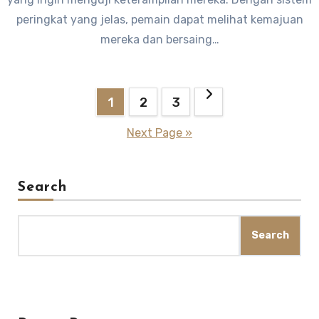
peringkat yang jelas, pemain dapat melihat kemajuan
mereka dan bersaing…
Posts
1
2
3
pagination
Next Page »
Search
Search