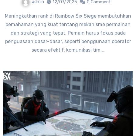
admin
12/07/2025
0
Comment
Meningkatkan rank di Rainbow Six Siege membutuhkan
pemahaman yang kuat tentang mekanisme permainan
dan strategi yang tepat. Pemain harus fokus pada
penguasaan dasar-dasar, seperti penggunaan operator
secara efektif, komunikasi tim,…