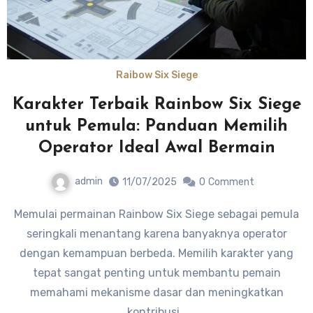
Raibow Six Siege
Karakter Terbaik Rainbow Six Siege
untuk Pemula: Panduan Memilih
Operator Ideal Awal Bermain
admin
11/07/2025
0
Comment
Memulai permainan Rainbow Six Siege sebagai pemula
seringkali menantang karena banyaknya operator
dengan kemampuan berbeda. Memilih karakter yang
tepat sangat penting untuk membantu pemain
memahami mekanisme dasar dan meningkatkan
kontribusi…