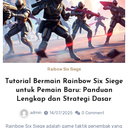
Raibow Six Siege
Tutorial Bermain Rainbow Six Siege
untuk Pemain Baru: Panduan
Lengkap dan Strategi Dasar
admin
14/07/2025
0
Comment
Rainbow Six Siege adalah game taktik penembak yang