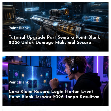
Point Blank
Tutorial Upgrade Part Senjata Point Blank
2026 Untuk Damage Maksimal Secara
Efektif
Point Blank
Cara Klaim Reward Login Harian Event
Point Blank Terbaru 2026 Tanpa Kesulitan