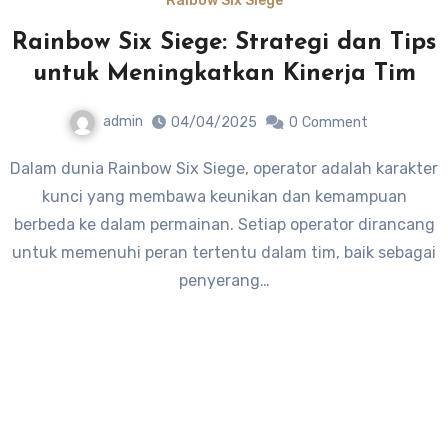
Raibow Six Siege
Rainbow Six Siege: Strategi dan Tips
untuk Meningkatkan Kinerja Tim
admin
04/04/2025
0
Comment
Dalam dunia Rainbow Six Siege, operator adalah karakter
kunci yang membawa keunikan dan kemampuan
berbeda ke dalam permainan. Setiap operator dirancang
untuk memenuhi peran tertentu dalam tim, baik sebagai
penyerang…