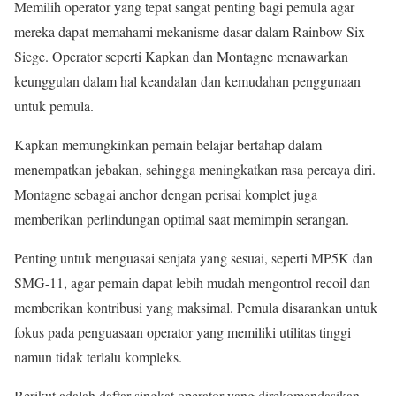
Memilih operator yang tepat sangat penting bagi pemula agar
mereka dapat memahami mekanisme dasar dalam Rainbow Six
Siege. Operator seperti Kapkan dan Montagne menawarkan
keunggulan dalam hal keandalan dan kemudahan penggunaan
untuk pemula.
Kapkan memungkinkan pemain belajar bertahap dalam
menempatkan jebakan, sehingga meningkatkan rasa percaya diri.
Montagne sebagai anchor dengan perisai komplet juga
memberikan perlindungan optimal saat memimpin serangan.
Penting untuk menguasai senjata yang sesuai, seperti MP5K dan
SMG-11, agar pemain dapat lebih mudah mengontrol recoil dan
memberikan kontribusi yang maksimal. Pemula disarankan untuk
fokus pada penguasaan operator yang memiliki utilitas tinggi
namun tidak terlalu kompleks.
Berikut adalah daftar singkat operator yang direkomendasikan