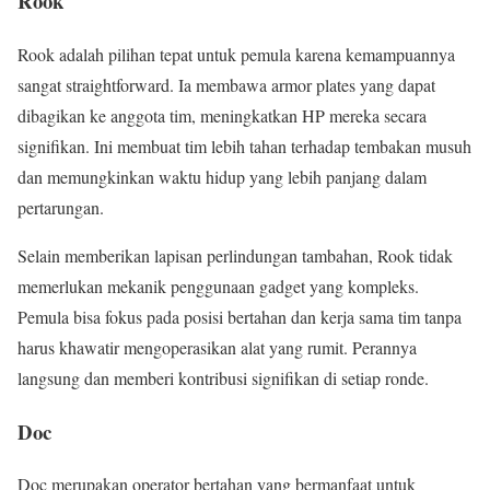
Rook
Rook adalah pilihan tepat untuk pemula karena kemampuannya
sangat straightforward. Ia membawa armor plates yang dapat
dibagikan ke anggota tim, meningkatkan HP mereka secara
signifikan. Ini membuat tim lebih tahan terhadap tembakan musuh
dan memungkinkan waktu hidup yang lebih panjang dalam
pertarungan.
Selain memberikan lapisan perlindungan tambahan, Rook tidak
memerlukan mekanik penggunaan gadget yang kompleks.
Pemula bisa fokus pada posisi bertahan dan kerja sama tim tanpa
harus khawatir mengoperasikan alat yang rumit. Perannya
langsung dan memberi kontribusi signifikan di setiap ronde.
Doc
Doc merupakan operator bertahan yang bermanfaat untuk