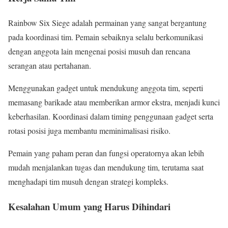
Rainbow Six Siege adalah permainan yang sangat bergantung
pada koordinasi tim. Pemain sebaiknya selalu berkomunikasi
dengan anggota lain mengenai posisi musuh dan rencana
serangan atau pertahanan.
Menggunakan gadget untuk mendukung anggota tim, seperti
memasang barikade atau memberikan armor ekstra, menjadi kunci
keberhasilan. Koordinasi dalam timing penggunaan gadget serta
rotasi posisi juga membantu meminimalisasi risiko.
Pemain yang paham peran dan fungsi operatornya akan lebih
mudah menjalankan tugas dan mendukung tim, terutama saat
menghadapi tim musuh dengan strategi kompleks.
Kesalahan Umum yang Harus Dihindari