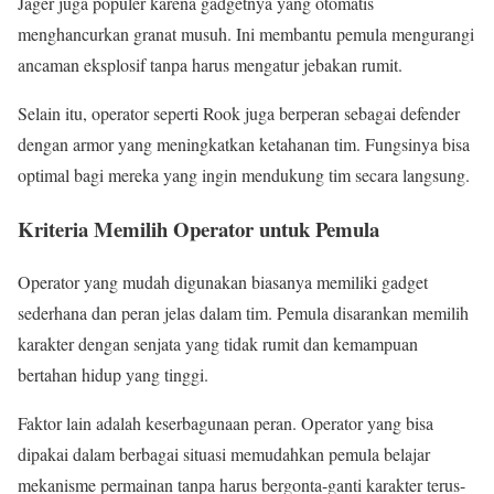
Jäger juga populer karena gadgetnya yang otomatis
menghancurkan granat musuh. Ini membantu pemula mengurangi
ancaman eksplosif tanpa harus mengatur jebakan rumit.
Selain itu, operator seperti Rook juga berperan sebagai defender
dengan armor yang meningkatkan ketahanan tim. Fungsinya bisa
optimal bagi mereka yang ingin mendukung tim secara langsung.
Kriteria Memilih Operator untuk Pemula
Operator yang mudah digunakan biasanya memiliki gadget
sederhana dan peran jelas dalam tim. Pemula disarankan memilih
karakter dengan senjata yang tidak rumit dan kemampuan
bertahan hidup yang tinggi.
Faktor lain adalah keserbagunaan peran. Operator yang bisa
dipakai dalam berbagai situasi memudahkan pemula belajar
mekanisme permainan tanpa harus bergonta-ganti karakter terus-