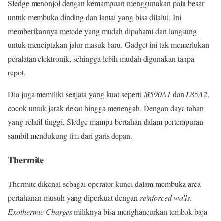
Sledge menonjol dengan kemampuan menggunakan palu besar
untuk membuka dinding dan lantai yang bisa dilalui. Ini
memberikannya metode yang mudah dipahami dan langsung
untuk menciptakan jalur masuk baru. Gadget ini tak memerlukan
peralatan elektronik, sehingga lebih mudah digunakan tanpa
repot.
Dia juga memiliki senjata yang kuat seperti
M590A1
dan
L85A2
,
cocok untuk jarak dekat hingga menengah. Dengan daya tahan
yang relatif tinggi, Sledge mampu bertahan dalam pertempuran
sambil mendukung tim dari garis depan.
Thermite
Thermite dikenal sebagai operator kunci dalam membuka area
pertahanan musuh yang diperkuat dengan
reinforced walls
.
Exothermic Charges
miliknya bisa menghancurkan tembok baja