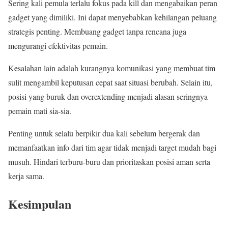
Sering kali pemula terlalu fokus pada kill dan mengabaikan peran
gadget yang dimiliki. Ini dapat menyebabkan kehilangan peluang
strategis penting. Membuang gadget tanpa rencana juga
mengurangi efektivitas pemain.
Kesalahan lain adalah kurangnya komunikasi yang membuat tim
sulit mengambil keputusan cepat saat situasi berubah. Selain itu,
posisi yang buruk dan overextending menjadi alasan seringnya
pemain mati sia-sia.
Penting untuk selalu berpikir dua kali sebelum bergerak dan
memanfaatkan info dari tim agar tidak menjadi target mudah bagi
musuh. Hindari terburu-buru dan prioritaskan posisi aman serta
kerja sama.
Kesimpulan