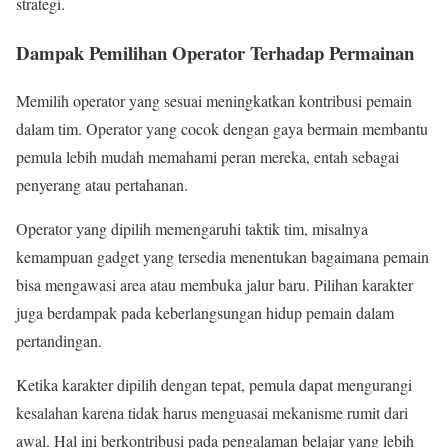
strategi.
Dampak Pemilihan Operator Terhadap Permainan
Memilih operator yang sesuai meningkatkan kontribusi pemain
dalam tim. Operator yang cocok dengan gaya bermain membantu
pemula lebih mudah memahami peran mereka, entah sebagai
penyerang atau pertahanan.
Operator yang dipilih memengaruhi taktik tim, misalnya
kemampuan gadget yang tersedia menentukan bagaimana pemain
bisa mengawasi area atau membuka jalur baru. Pilihan karakter
juga berdampak pada keberlangsungan hidup pemain dalam
pertandingan.
Ketika karakter dipilih dengan tepat, pemula dapat mengurangi
kesalahan karena tidak harus menguasai mekanisme rumit dari
awal. Hal ini berkontribusi pada pengalaman belajar yang lebih