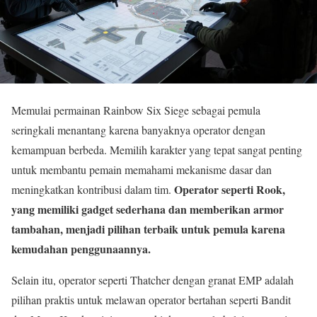
Memulai permainan Rainbow Six Siege sebagai pemula
seringkali menantang karena banyaknya operator dengan
kemampuan berbeda. Memilih karakter yang tepat sangat penting
untuk membantu pemain memahami mekanisme dasar dan
Operator seperti Rook,
meningkatkan kontribusi dalam tim.
yang memiliki gadget sederhana dan memberikan armor
tambahan, menjadi pilihan terbaik untuk pemula karena
kemudahan penggunaannya.
Selain itu, operator seperti Thatcher dengan granat EMP adalah
pilihan praktis untuk melawan operator bertahan seperti Bandit