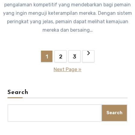
pengalaman kompetitif yang mendebarkan bagi pemain
yang ingin menguji keterampilan mereka. Dengan sistem
peringkat yang jelas, pemain dapat melihat kemajuan
mereka dan bersaing…
Posts
1
2
3
pagination
Next Page »
Search
Search