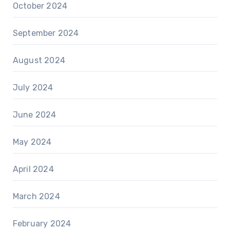
October 2024
September 2024
August 2024
July 2024
June 2024
May 2024
April 2024
March 2024
February 2024