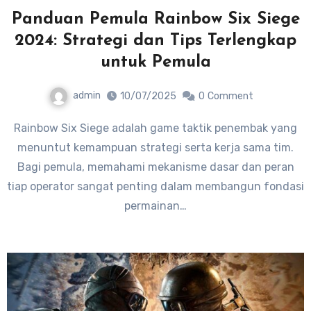
Panduan Pemula Rainbow Six Siege
2024: Strategi dan Tips Terlengkap
untuk Pemula
admin
10/07/2025
0
Comment
Rainbow Six Siege adalah game taktik penembak yang
menuntut kemampuan strategi serta kerja sama tim.
Bagi pemula, memahami mekanisme dasar dan peran
tiap operator sangat penting dalam membangun fondasi
permainan…