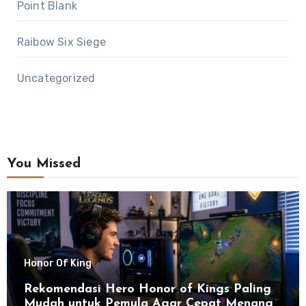
Point Blank
Raibow Six Siege
Uncategorized
You Missed
Honor Of King
Rekomendasi Hero Honor of Kings Paling
Mudah untuk Pemula Agar Cepat Menang