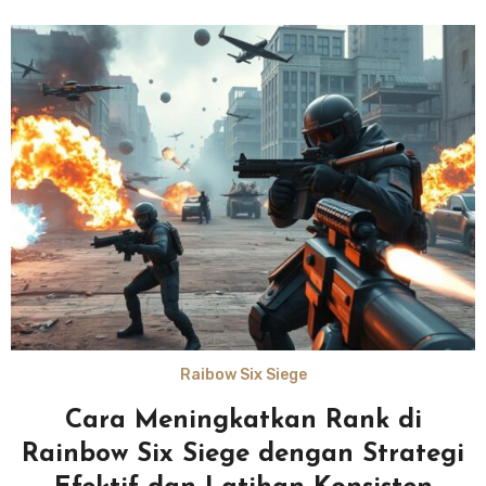
Raibow Six Siege
Cara Meningkatkan Rank di
Rainbow Six Siege dengan Strategi