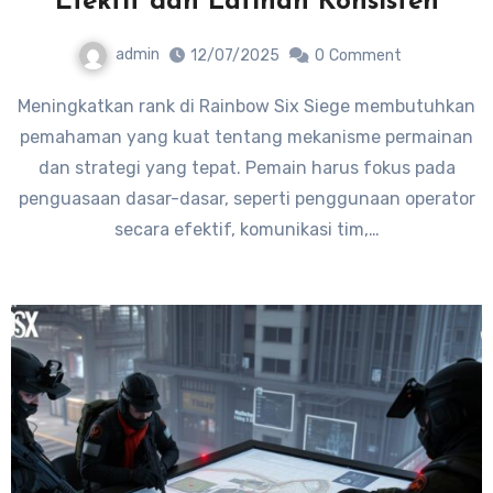
Efektif dan Latihan Konsisten
admin
12/07/2025
0
Comment
Meningkatkan rank di Rainbow Six Siege membutuhkan
pemahaman yang kuat tentang mekanisme permainan
dan strategi yang tepat. Pemain harus fokus pada
penguasaan dasar-dasar, seperti penggunaan operator
secara efektif, komunikasi tim,…