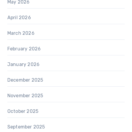
May 2026
April 2026
March 2026
February 2026
January 2026
December 2025
November 2025
October 2025
September 2025