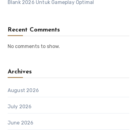
Blank 2026 Untuk Gameplay Optimal
Recent Comments
No comments to show.
Archives
August 2026
July 2026
June 2026