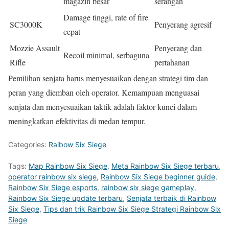
magazin besar
serangan
Damage tinggi, rate of fire
SC3000K
Penyerang agresif
cepat
Mozzie Assault
Penyerang dan
Recoil minimal, serbaguna
Rifle
pertahanan
Pemilihan senjata harus menyesuaikan dengan strategi tim dan
peran yang diemban oleh operator. Kemampuan menguasai
senjata dan menyesuaikan taktik adalah faktor kunci dalam
meningkatkan efektivitas di medan tempur.
Categories:
Raibow Six Siege
Tags:
Map Rainbow Six Siege
,
Meta Rainbow Six Siege terbaru
,
operator rainbow six siege
,
Rainbow Six Siege beginner guide
,
Rainbow Six Siege esports
,
rainbow six siege gameplay
,
Rainbow Six Siege update terbaru
,
Senjata terbaik di Rainbow
Six Siege
,
Tips dan trik Rainbow Six Siege Strategi Rainbow Six
Siege