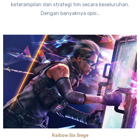
keterampilan dan strategi tim secara keseluruhan.
Dengan banyaknya opsi…
Raibow Six Siege