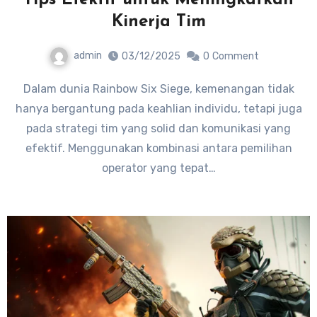
Kinerja Tim
admin
03/12/2025
0
Comment
Dalam dunia Rainbow Six Siege, kemenangan tidak
hanya bergantung pada keahlian individu, tetapi juga
pada strategi tim yang solid dan komunikasi yang
efektif. Menggunakan kombinasi antara pemilihan
operator yang tepat…