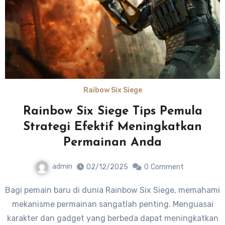
Raibow Six Siege
Rainbow Six Siege Tips Pemula
Strategi Efektif Meningkatkan
Permainan Anda
admin
02/12/2025
0
Comment
Bagi pemain baru di dunia Rainbow Six Siege, memahami
mekanisme permainan sangatlah penting. Menguasai
karakter dan gadget yang berbeda dapat meningkatkan