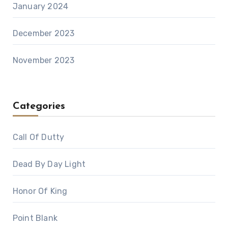
January 2024
December 2023
November 2023
Categories
Call Of Dutty
Dead By Day Light
Honor Of King
Point Blank