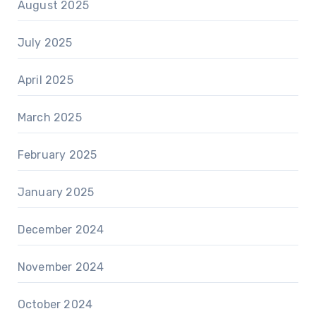
August 2025
July 2025
April 2025
March 2025
February 2025
January 2025
December 2024
November 2024
October 2024