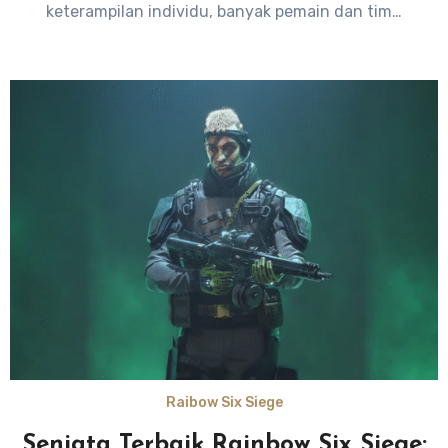
keterampilan individu, banyak pemain dan tim…
Raibow Six Siege
Senjata Terbaik Rainbow Six Siege: