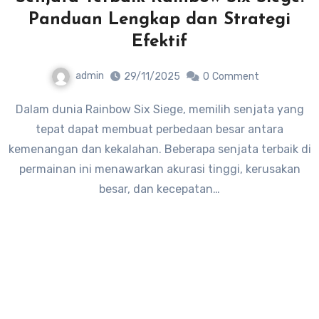
Panduan Lengkap dan Strategi
Efektif
admin
29/11/2025
0
Comment
Dalam dunia Rainbow Six Siege, memilih senjata yang
tepat dapat membuat perbedaan besar antara
kemenangan dan kekalahan. Beberapa senjata terbaik di
permainan ini menawarkan akurasi tinggi, kerusakan
besar, dan kecepatan…