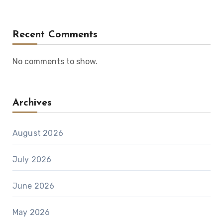
Recent Comments
No comments to show.
Archives
August 2026
July 2026
June 2026
May 2026