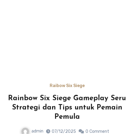
Raibow Six Siege
Rainbow Six Siege Gameplay Seru
Strategi dan Tips untuk Pemain
Pemula
admin
07/12/2025
0
Comment