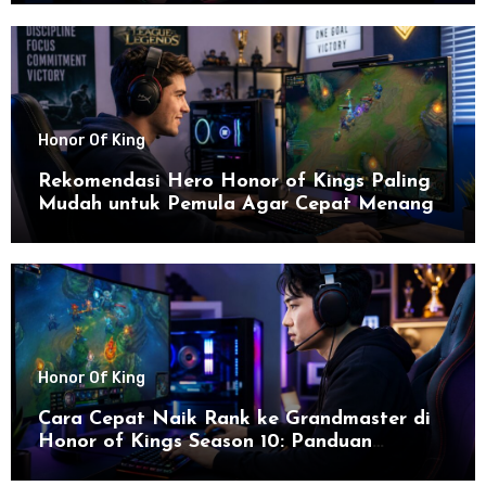
Honor Of King
Rekomendasi Hero Honor of Kings Paling
Mudah untuk Pemula Agar Cepat Menang
Honor Of King
Cara Cepat Naik Rank ke Grandmaster di
Honor of Kings Season 10: Panduan
Lengkap dan Strategi Terbaru untuk Sukses