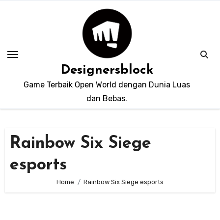
Skip
to
content
Designersblock
Game Terbaik Open World dengan Dunia Luas
dan Bebas.
Rainbow Six Siege
esports
Home
Rainbow Six Siege esports