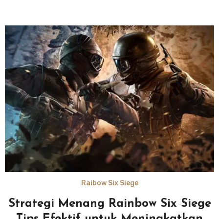
Raibow Six Siege
Strategi Menang Rainbow Six Siege
Tips Efektif untuk Meningkatkan