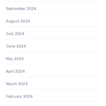
September 2024
August 2024
July 2024
June 2024
May 2024
April 2024
March 2024
February 2024