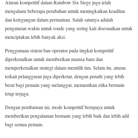
Aturan kompetitif dalam Rainbow Six Siege juga telah
mengalami beberapa perubahan untuk meningkatkan keadilan
dan ketegangan dalam permainan. Salah satunya adalah
pengaturan waktu untuk ronde yang sering kali disesuaikan untuk
menciptakan lebih banyak aksi.
Penggunaan sistem ban operator pada tingkat kompetitif
diperkenalkan untuk memberikan nuansa baru dan
memperkenalkan strategi dalam memilih tim. Selain itu, aturan
terkait pelanggaran juga diperketat, dengan penalti yang lebih
berat bagi pemain yang melanggar, memastikan etika bermain
tetap terjaga.
Dengan pembaruan ini, mode kompetitif berupaya untuk
memberikan pengalaman bermain yang lebih baik dan lebih adil
bagi semua pemain.