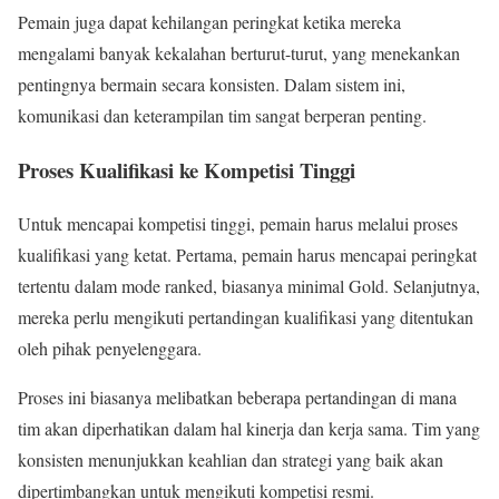
Pemain juga dapat kehilangan peringkat ketika mereka
mengalami banyak kekalahan berturut-turut, yang menekankan
pentingnya bermain secara konsisten. Dalam sistem ini,
komunikasi dan keterampilan tim sangat berperan penting.
Proses Kualifikasi ke Kompetisi Tinggi
Untuk mencapai kompetisi tinggi, pemain harus melalui proses
kualifikasi yang ketat. Pertama, pemain harus mencapai peringkat
tertentu dalam mode ranked, biasanya minimal Gold. Selanjutnya,
mereka perlu mengikuti pertandingan kualifikasi yang ditentukan
oleh pihak penyelenggara.
Proses ini biasanya melibatkan beberapa pertandingan di mana
tim akan diperhatikan dalam hal kinerja dan kerja sama. Tim yang
konsisten menunjukkan keahlian dan strategi yang baik akan
dipertimbangkan untuk mengikuti kompetisi resmi.