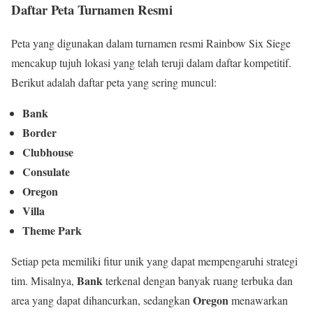
Daftar Peta Turnamen Resmi
Peta yang digunakan dalam turnamen resmi Rainbow Six Siege
mencakup tujuh lokasi yang telah teruji dalam daftar kompetitif.
Berikut adalah daftar peta yang sering muncul:
Bank
Border
Clubhouse
Consulate
Oregon
Villa
Theme Park
Setiap peta memiliki fitur unik yang dapat mempengaruhi strategi
Bank
tim. Misalnya,
terkenal dengan banyak ruang terbuka dan
Oregon
area yang dapat dihancurkan, sedangkan
menawarkan