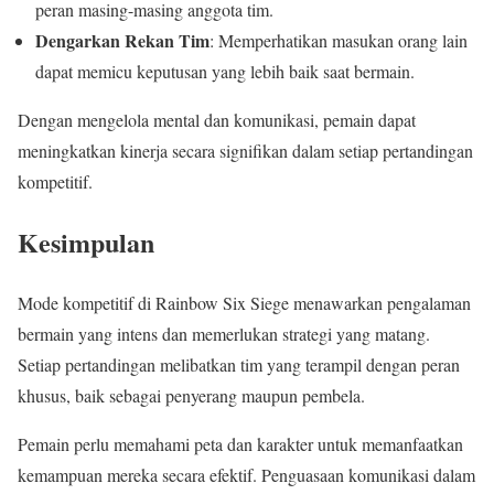
peran masing-masing anggota tim.
Dengarkan Rekan Tim
: Memperhatikan masukan orang lain
dapat memicu keputusan yang lebih baik saat bermain.
Dengan mengelola mental dan komunikasi, pemain dapat
meningkatkan kinerja secara signifikan dalam setiap pertandingan
kompetitif.
Kesimpulan
Mode kompetitif di Rainbow Six Siege menawarkan pengalaman
bermain yang intens dan memerlukan strategi yang matang.
Setiap pertandingan melibatkan tim yang terampil dengan peran
khusus, baik sebagai penyerang maupun pembela.
Pemain perlu memahami peta dan karakter untuk memanfaatkan
kemampuan mereka secara efektif. Penguasaan komunikasi dalam