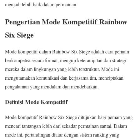
menjadi lebih baik dalam permainan.
Pengertian Mode Kompetitif Rainbow
Six Siege
Mode kompetitif dalam Rainbow Six Siege adalah cara pemain
berkompetisi secara formal, menguji keterampilan dan strategi
mereka dalam lingkungan yang lebih terstruktur. Mode ini
mengutamakan komunikasi dan kerjasama tim, menciptakan
pengalaman yang mendalam dan mendebarkan.
Definisi Mode Kompetitif
Mode kompetitif Rainbow Six Siege ditujukan bagi pemain yang
mencari tantangan lebih dari sekadar permainan santai. Dalam
mode ini, pertandingan diatur dengan sistem ranking yang