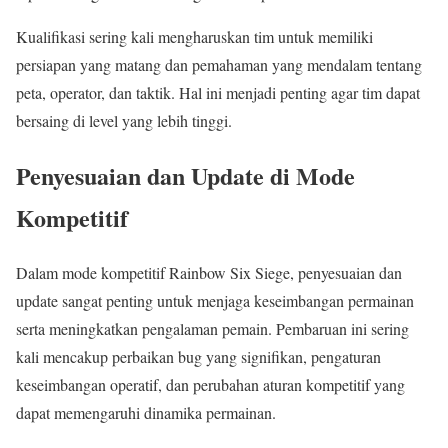
Kualifikasi sering kali mengharuskan tim untuk memiliki
persiapan yang matang dan pemahaman yang mendalam tentang
peta, operator, dan taktik. Hal ini menjadi penting agar tim dapat
bersaing di level yang lebih tinggi.
Penyesuaian dan Update di Mode
Kompetitif
Dalam mode kompetitif Rainbow Six Siege, penyesuaian dan
update sangat penting untuk menjaga keseimbangan permainan
serta meningkatkan pengalaman pemain. Pembaruan ini sering
kali mencakup perbaikan bug yang signifikan, pengaturan
keseimbangan operatif, dan perubahan aturan kompetitif yang
dapat memengaruhi dinamika permainan.