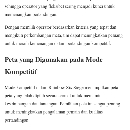
sehingga operator yang fleksibel sering menjadi kunci untuk
memenangkan pertandingan.
Dengan memilih operator berdasarkan kriteria yang tepat dan
mengikuti perkembangan meta, tim dapat meningkatkan peluang
untuk meraih kemenangan dalam pertandingan kompetitif.
Peta yang Digunakan pada Mode
Kompetitif
Mode kompetitif dalam Rainbow Six Siege menampilkan peta-
peta yang telah dipilih secara cermat untuk menjamin
keseimbangan dan tantangan. Pemilihan peta ini sangat penting
untuk meningkatkan pengalaman pemain dan kualitas
pertandingan.