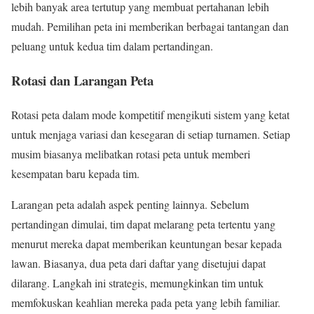
lebih banyak area tertutup yang membuat pertahanan lebih
mudah. Pemilihan peta ini memberikan berbagai tantangan dan
peluang untuk kedua tim dalam pertandingan.
Rotasi dan Larangan Peta
Rotasi peta dalam mode kompetitif mengikuti sistem yang ketat
untuk menjaga variasi dan kesegaran di setiap turnamen. Setiap
musim biasanya melibatkan rotasi peta untuk memberi
kesempatan baru kepada tim.
Larangan peta adalah aspek penting lainnya. Sebelum
pertandingan dimulai, tim dapat melarang peta tertentu yang
menurut mereka dapat memberikan keuntungan besar kepada
lawan. Biasanya, dua peta dari daftar yang disetujui dapat
dilarang. Langkah ini strategis, memungkinkan tim untuk
memfokuskan keahlian mereka pada peta yang lebih familiar.