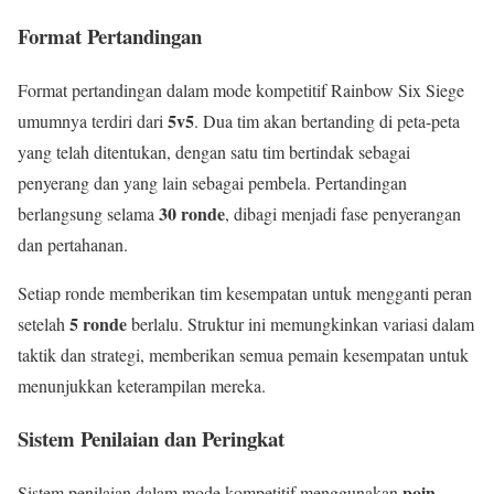
Format Pertandingan
Format pertandingan dalam mode kompetitif Rainbow Six Siege
5v5
umumnya terdiri dari
. Dua tim akan bertanding di peta-peta
yang telah ditentukan, dengan satu tim bertindak sebagai
penyerang dan yang lain sebagai pembela. Pertandingan
30 ronde
berlangsung selama
, dibagi menjadi fase penyerangan
dan pertahanan.
Setiap ronde memberikan tim kesempatan untuk mengganti peran
5 ronde
setelah
berlalu. Struktur ini memungkinkan variasi dalam
taktik dan strategi, memberikan semua pemain kesempatan untuk
menunjukkan keterampilan mereka.
Sistem Penilaian dan Peringkat
poin
Sistem penilaian dalam mode kompetitif menggunakan