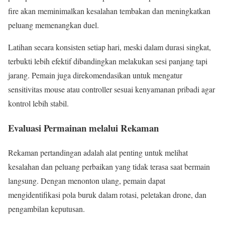
fire akan meminimalkan kesalahan tembakan dan meningkatkan
peluang memenangkan duel.
Latihan secara konsisten setiap hari, meski dalam durasi singkat,
terbukti lebih efektif dibandingkan melakukan sesi panjang tapi
jarang. Pemain juga direkomendasikan untuk mengatur
sensitivitas mouse atau controller sesuai kenyamanan pribadi agar
kontrol lebih stabil.
Evaluasi Permainan melalui Rekaman
Rekaman pertandingan adalah alat penting untuk melihat
kesalahan dan peluang perbaikan yang tidak terasa saat bermain
langsung. Dengan menonton ulang, pemain dapat
mengidentifikasi pola buruk dalam rotasi, peletakan drone, dan
pengambilan keputusan.