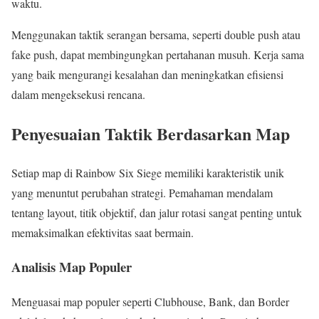
waktu.
Menggunakan taktik serangan bersama, seperti double push atau
fake push, dapat membingungkan pertahanan musuh. Kerja sama
yang baik mengurangi kesalahan dan meningkatkan efisiensi
dalam mengeksekusi rencana.
Penyesuaian Taktik Berdasarkan Map
Setiap map di Rainbow Six Siege memiliki karakteristik unik
yang menuntut perubahan strategi. Pemahaman mendalam
tentang layout, titik objektif, dan jalur rotasi sangat penting untuk
memaksimalkan efektivitas saat bermain.
Analisis Map Populer
Menguasai map populer seperti Clubhouse, Bank, dan Border