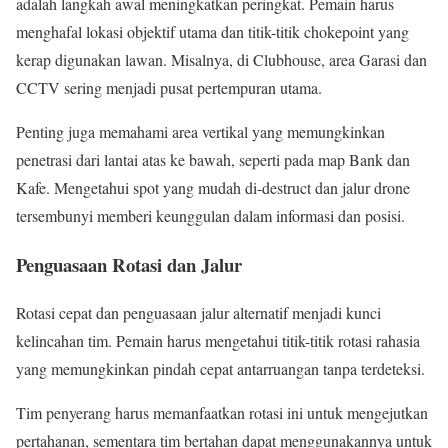
adalah langkah awal meningkatkan peringkat. Pemain harus
menghafal lokasi objektif utama dan titik-titik chokepoint yang
kerap digunakan lawan. Misalnya, di Clubhouse, area Garasi dan
CCTV sering menjadi pusat pertempuran utama.
Penting juga memahami area vertikal yang memungkinkan
penetrasi dari lantai atas ke bawah, seperti pada map Bank dan
Kafe. Mengetahui spot yang mudah di-destruct dan jalur drone
tersembunyi memberi keunggulan dalam informasi dan posisi.
Penguasaan Rotasi dan Jalur
Rotasi cepat dan penguasaan jalur alternatif menjadi kunci
kelincahan tim. Pemain harus mengetahui titik-titik rotasi rahasia
yang memungkinkan pindah cepat antarruangan tanpa terdeteksi.
Tim penyerang harus memanfaatkan rotasi ini untuk mengejutkan
pertahanan, sementara tim bertahan dapat menggunakannya untuk