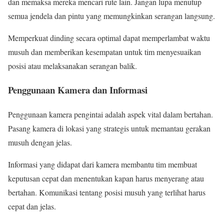
dan memaksa mereka mencari rute lain. Jangan lupa menutup
semua jendela dan pintu yang memungkinkan serangan langsung.
Memperkuat dinding secara optimal dapat memperlambat waktu
musuh dan memberikan kesempatan untuk tim menyesuaikan
posisi atau melaksanakan serangan balik.
Penggunaan Kamera dan Informasi
Penggunaan kamera pengintai adalah aspek vital dalam bertahan.
Pasang kamera di lokasi yang strategis untuk memantau gerakan
musuh dengan jelas.
Informasi yang didapat dari kamera membantu tim membuat
keputusan cepat dan menentukan kapan harus menyerang atau
bertahan. Komunikasi tentang posisi musuh yang terlihat harus
cepat dan jelas.