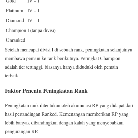
Gold
IV – I
Platinum
IV – I
Diamond
IV – I
Champion
I (tanpa divisi)
Unranked
–
Setelah mencapai divisi I di sebuah rank, peningkatan selanjutnya
membawa pemain ke rank berikutnya. Peringkat Champion
adalah tier tertinggi, biasanya hanya diduduki oleh pemain
terbaik.
Faktor Penentu Peningkatan Rank
Peningkatan rank ditentukan oleh akumulasi RP yang didapat dari
hasil pertandingan Ranked. Kemenangan memberikan RP yang
lebih banyak dibandingkan dengan kalah yang menyebabkan
pengurangan RP.