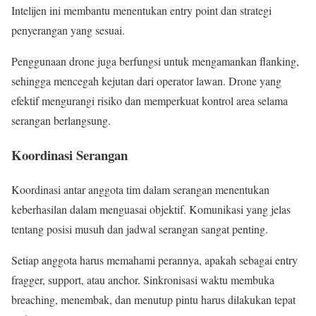
Intelijen ini membantu menentukan entry point dan strategi
penyerangan yang sesuai.
Penggunaan drone juga berfungsi untuk mengamankan flanking,
sehingga mencegah kejutan dari operator lawan. Drone yang
efektif mengurangi risiko dan memperkuat kontrol area selama
serangan berlangsung.
Koordinasi Serangan
Koordinasi antar anggota tim dalam serangan menentukan
keberhasilan dalam menguasai objektif. Komunikasi yang jelas
tentang posisi musuh dan jadwal serangan sangat penting.
Setiap anggota harus memahami perannya, apakah sebagai entry
fragger, support, atau anchor. Sinkronisasi waktu membuka
breaching, menembak, dan menutup pintu harus dilakukan tepat