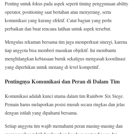
Penting untuk fokus pada aspek seperti timing penggunaan ability
operator, positioning saat bertahan atau menyerang, serta
komunikasi yang kurang efektif. Catat bagian yang perlu
perbaikan dan buat rencana latihan untuk aspek tersebut.
Mengulas rekaman bersama tim juga memperkuat sinergi, karena
tiap anggota bisa memberi masukan objektif. Ini membantu
menghilangkan kebiasaan buruk sekaligus mengasah koordinasi
yang diperlukan untuk menang di level kompetitif.
Pentingnya Komunikasi dan Peran di Dalam Tim
Komunikasi adalah kunci utama dalam tim Rainbow Six Siege.
Pemain harus melaporkan posisi musuh secara ringkas dan jelas
dengan istilah yang dipahami bersama.
Setiap anggota tim wajib memahami peran masing-masing dan