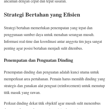
ancaman dengan cepat dan tepat sasaran.
Strategi Bertahan yang Efisien
Strategi bertahan memerlukan penempatan yang tepat dan
penggunaan sumber daya untuk menahan serangan musuh.
Informasi real-time dan koordinasi antar anggota tim juga sangat
penting agar posisi bertahan menjadi sulit ditembus.
Penempatan dan Penguatan Dinding
Penempatan dinding dan penguatan adalah kunci utama untuk
memperkuat area pertahanan. Pemain harus memilih dinding yang
strategis dan gunakan alat penguat (reinforcement) untuk menutup
titik masuk yang rawan.
Perkuat dinding dekat titik objektif agar musuh sulit menembus