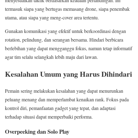
menyesuaikan taktik berdasarkan keadaan pertandingan. Ini
termasuk siapa yang bertugas memasang drone, siapa penembak
utama, atau siapa yang meng-cover area tertentu.
Gunakan komunikasi yang efektif untuk berkoordinasi dengan
rotation, pelindung, dan serangan bersama. Hindari berbicara
berlebihan yang dapat mengganggu fokus, namun tetap informatif
agar tim selalu selangkah lebih maju dari lawan.
Kesalahan Umum yang Harus Dihindari
Pemain sering melakukan kesalahan yang dapat menurunkan
peluang menang dan memperlambat kenaikan rank. Fokus pada
kontrol diri, pemanfaatan gadget yang tepat, dan adaptasi
terhadap situasi dapat memperbaiki performa.
Overpeeking dan Solo Play