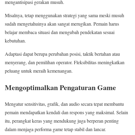
mengantisipasi gerakan musuh.
Misalnya, tetap menggunakan strategi yang sama meski musuh
sudah mengetahuinya akan sangat merugikan. Pemain harus
belajar membaca situasi dan mengubah pendekatan sesuai
kebutuhan.
Adaptasi dapat berupa perubahan posisi, taktik bertahan atau
menyerang, dan pemilihan operator. Fleksibilitas meningkatkan
peluang untuk meraih kemenangan.
Mengoptimalkan Pengaturan Game
Mengatur sensitivitas, grafik, dan audio secara tepat membantu
pemain mendapatkan kendali dan respons yang maksimal. Selain
itu, perangkat keras yang mendukung juga berperan penting
dalam menjaga performa game tetap stabil dan lancar.