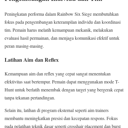
Peningkatan performa dalam Rainbow Six Siege membutuhkan
fokus pada pengembangan keterampilan individu dan koordinasi
tim. Pemain harus melatih kemampuan mekanik, melakukan
evaluasi hasil permainan, dan menjaga komunikasi efektif untuk
peran masing-masing.
Latihan Aim dan Reflex
Kemampuan aim dan reflex yang cepat sangat menentukan
efektivitas saat bertempur. Pemain dapat menggunakan mode T-
Hunt untuk berlatih menembak dengan target yang bergerak cepat
tanpa tekanan pertandingan.
Selain itu, latihan di program eksternal seperti aim trainers
membantu meningkatkan presisi dan kecepatan respons. Fokus
pada pelatihan teknik dasar seperti crosshair placement dan burst