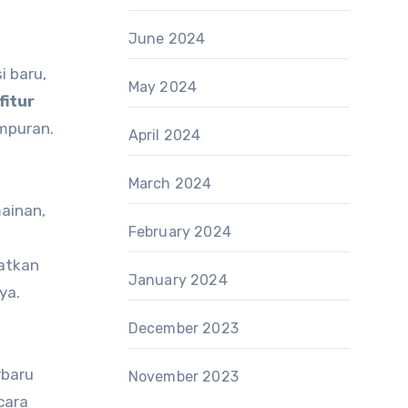
June 2024
i baru,
May 2024
fitur
mpuran.
April 2024
March 2024
ainan,
February 2024
atkan
January 2024
ya.
December 2023
rbaru
November 2023
cara