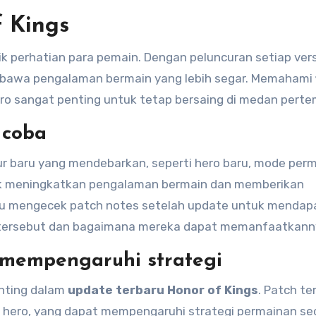
 Kings
k perhatian para pemain. Dengan peluncuran setiap vers
bawa pengalaman bermain yang lebih segar. Memahami
ro sangat penting untuk tetap bersaing di medan perte
 coba
r baru yang mendebarkan, seperti hero baru, mode perm
untuk meningkatkan pengalaman bermain dan memberikan
alu mengecek patch notes setelah update untuk mendap
ur tersebut dan bagaimana mereka dapat memanfaatkann
mempengaruhi strategi
nting dalam
update terbaru Honor of Kings
. Patch te
 hero, yang dapat mempengaruhi strategi permainan se