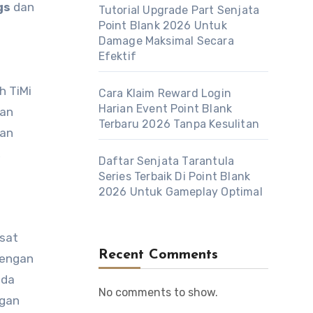
gs
dan
Tutorial Upgrade Part Senjata
Point Blank 2026 Untuk
Damage Maksimal Secara
Efektif
h TiMi
Cara Klaim Reward Login
Harian Event Point Blank
kan
Terbaru 2026 Tanpa Kesulitan
ian
,
Daftar Senjata Tarantula
Series Terbaik Di Point Blank
2026 Untuk Gameplay Optimal
sat
Recent Comments
dengan
ada
No comments to show.
ngan