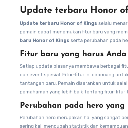
Update terbaru Honor of
Update terbaru Honor of Kings
selalu menari
pemain dapat menemukan fitur baru yang mem
baru Honor of Kings
serta perubahan pada he
Fitur baru yang harus Anda
Setiap update biasanya membawa berbagai fitu
dan event spesial. Fitur-fitur ini dirancang 
tantangan baru. Pemain disarankan untuk sel
pemahaman yang lebih baik tentang fitur-fit
Perubahan pada hero yang 
Perubahan hero merupakan hal yang sangat pe
sering kali mengubah statistik dan kemampuan