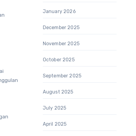
January 2026
an
December 2025
November 2025
October 2025
ai
September 2025
nggulan
August 2025
July 2025
ngan
April 2025