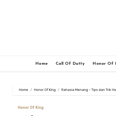
Home
Call Of Dutty
Honor Of 
Home
Honor Of King
Rahasia Menang – Tips dan Trik Ho
Honor Of King