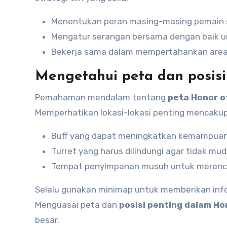
Menentukan peran masing-masing pemain se
Mengatur serangan bersama dengan baik 
Bekerja sama dalam mempertahankan area 
Mengetahui peta dan posisi
Pemahaman mendalam tentang
peta Honor o
Memperhatikan lokasi-lokasi penting mencakup
Buff yang dapat meningkatkan kemampuan
Turret yang harus dilindungi agar tidak mu
Tempat penyimpanan musuh untuk merenca
Selalu gunakan minimap untuk memberikan info
Menguasai peta dan
posisi penting dalam Ho
besar.