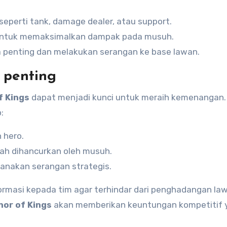
perti tank, damage dealer, atau support.
untuk memaksimalkan dampak pada musuh.
penting dan melakukan serangan ke base lawan.
 penting
f Kings
dapat menjadi kunci untuk meraih kemenangan.
:
 hero.
dah dihancurkan oleh musuh.
nakan serangan strategis.
rmasi kepada tim agar terhindar dari penghadangan la
nor of Kings
akan memberikan keuntungan kompetitif 