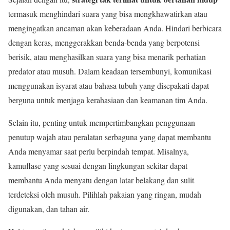
termasuk menghindari suara yang bisa mengkhawatirkan atau
mengingatkan ancaman akan keberadaan Anda. Hindari berbicara
dengan keras, menggerakkan benda-benda yang berpotensi
berisik, atau menghasilkan suara yang bisa menarik perhatian
predator atau musuh. Dalam keadaan tersembunyi, komunikasi
menggunakan isyarat atau bahasa tubuh yang disepakati dapat
berguna untuk menjaga kerahasiaan dan keamanan tim Anda.
Selain itu, penting untuk mempertimbangkan penggunaan
penutup wajah atau peralatan serbaguna yang dapat membantu
Anda menyamar saat perlu berpindah tempat. Misalnya,
kamuflase yang sesuai dengan lingkungan sekitar dapat
membantu Anda menyatu dengan latar belakang dan sulit
terdeteksi oleh musuh. Pilihlah pakaian yang ringan, mudah
digunakan, dan tahan air.