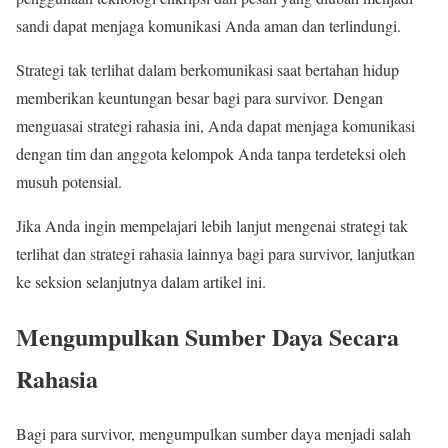
sandi dapat menjaga komunikasi Anda aman dan terlindungi.
Strategi tak terlihat dalam berkomunikasi saat bertahan hidup
memberikan keuntungan besar bagi para survivor. Dengan
menguasai strategi rahasia ini, Anda dapat menjaga komunikasi
dengan tim dan anggota kelompok Anda tanpa terdeteksi oleh
musuh potensial.
Jika Anda ingin mempelajari lebih lanjut mengenai strategi tak
terlihat dan strategi rahasia lainnya bagi para survivor, lanjutkan
ke seksion selanjutnya dalam artikel ini.
Mengumpulkan Sumber Daya Secara
Rahasia
Bagi para survivor, mengumpulkan sumber daya menjadi salah