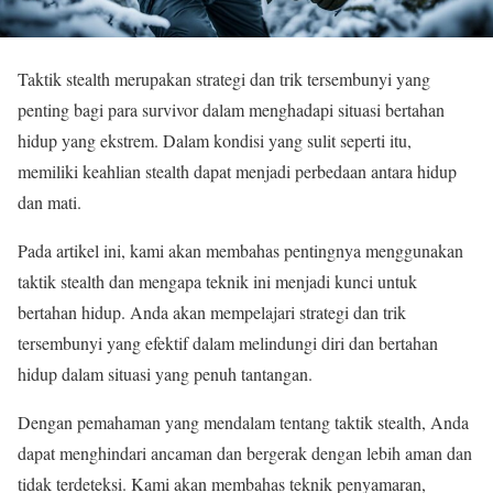
Taktik stealth merupakan strategi dan trik tersembunyi yang
penting bagi para survivor dalam menghadapi situasi bertahan
hidup yang ekstrem. Dalam kondisi yang sulit seperti itu,
memiliki keahlian stealth dapat menjadi perbedaan antara hidup
dan mati.
Pada artikel ini, kami akan membahas pentingnya menggunakan
taktik stealth dan mengapa teknik ini menjadi kunci untuk
bertahan hidup. Anda akan mempelajari strategi dan trik
tersembunyi yang efektif dalam melindungi diri dan bertahan
hidup dalam situasi yang penuh tantangan.
Dengan pemahaman yang mendalam tentang taktik stealth, Anda
dapat menghindari ancaman dan bergerak dengan lebih aman dan
tidak terdeteksi. Kami akan membahas teknik penyamaran,