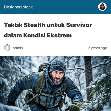
Designersblock
Taktik Stealth untuk Survivor
dalam Kondisi Ekstrem
admin
2 years ago