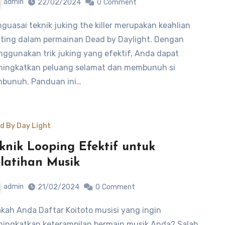
admin
22/02/2024
0
Comment
ting dalam permainan Dead by Daylight. Dengan
ggunakan trik juking yang efektif, Anda dapat
ingkatkan peluang selamat dan membunuh si
bunuh. Panduan ini…
d By Day Light
knik Looping Efektif untuk
latihan Musik
admin
21/02/2024
0
Comment
ingkatkan keterampilan bermain musik Anda? Salah