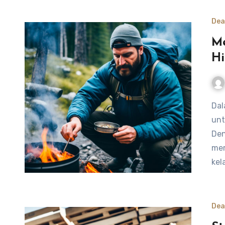
Dea
Me
H
Dalam situasi ekonomi yang menantang, penting bagi kita
unt
Den
mem
kel
Dea