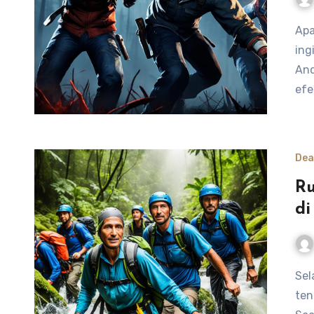
Apakah Anda seorang pemain setia Dead by Daylight yang
ing
And
efe
Dea
Ru
di
Selamat datang di artikel kami yang akan membahas
ten