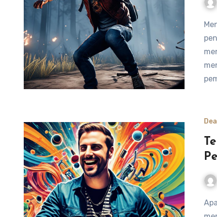
Menguasai teknik juking the killer merupakan keahlian
pen
men
men
pem
Dea
Te
Pe
Apakah Anda Daftar Koitoto musisi yang ingin
men