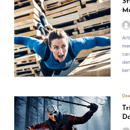
St
M
Artikel ini akan membahas strategi dan teknik terbaik dalam
men
car
den
ber
Dea
Tr
Da