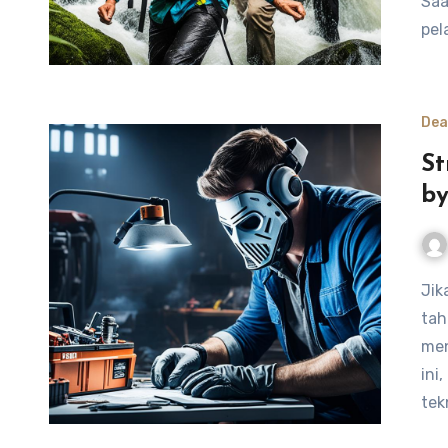
Saa
pel
Dea
St
by
Jika Anda seorang pemain Dead by Daylight, Anda pasti
tah
men
ini
tek