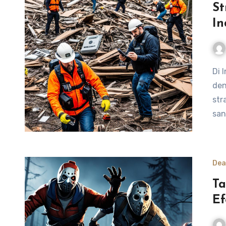
St
In
Di Indonesia, situasi darurat dan bencana dapat terjadi
den
str
san
Dea
Ta
Ef