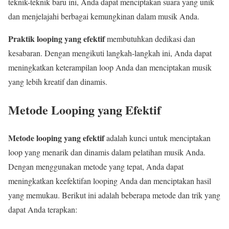
teknik-teknik baru ini, Anda dapat menciptakan suara yang unik
dan menjelajahi berbagai kemungkinan dalam musik Anda.
Praktik looping yang efektif
membutuhkan dedikasi dan
kesabaran. Dengan mengikuti langkah-langkah ini, Anda dapat
meningkatkan keterampilan loop Anda dan menciptakan musik
yang lebih kreatif dan dinamis.
Metode Looping yang Efektif
Metode looping yang efektif
adalah kunci untuk menciptakan
loop yang menarik dan dinamis dalam pelatihan musik Anda.
Dengan menggunakan metode yang tepat, Anda dapat
meningkatkan keefektifan looping Anda dan menciptakan hasil
yang memukau. Berikut ini adalah beberapa metode dan trik yang
dapat Anda terapkan: