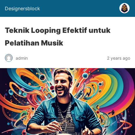
Designersblock
Teknik Looping Efektif untuk
Pelatihan Musik
admin
2 years ago