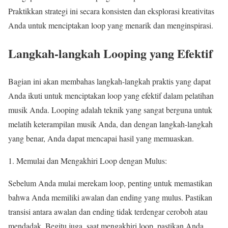
Praktikkan strategi ini secara konsisten dan eksplorasi kreativitas
Anda untuk menciptakan loop yang menarik dan menginspirasi.
Langkah-langkah Looping yang Efektif
Bagian ini akan membahas langkah-langkah praktis yang dapat
Anda ikuti untuk menciptakan loop yang efektif dalam pelatihan
musik Anda. Looping adalah teknik yang sangat berguna untuk
melatih keterampilan musik Anda, dan dengan langkah-langkah
yang benar, Anda dapat mencapai hasil yang memuaskan.
1. Memulai dan Mengakhiri Loop dengan Mulus:
Sebelum Anda mulai merekam loop, penting untuk memastikan
bahwa Anda memiliki awalan dan ending yang mulus. Pastikan
transisi antara awalan dan ending tidak terdengar ceroboh atau
mendadak. Begitu juga, saat mengakhiri loop, pastikan Anda