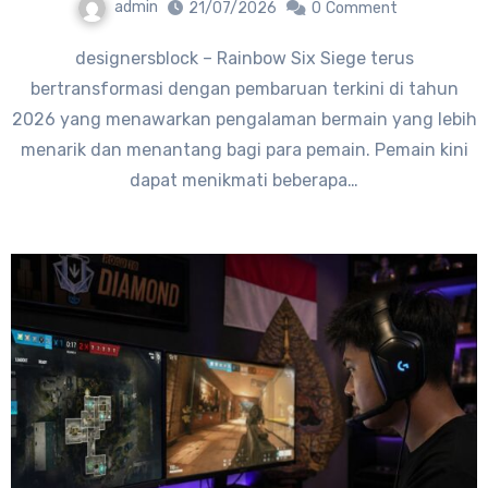
admin
21/07/2026
0
Comment
designersblock – Rainbow Six Siege terus
bertransformasi dengan pembaruan terkini di tahun
2026 yang menawarkan pengalaman bermain yang lebih
menarik dan menantang bagi para pemain. Pemain kini
dapat menikmati beberapa…