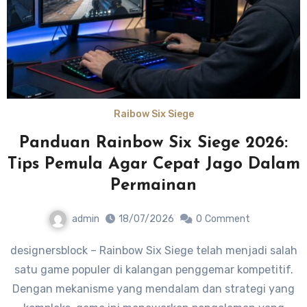
Raibow Six Siege
Panduan Rainbow Six Siege 2026:
Tips Pemula Agar Cepat Jago Dalam
Permainan
admin
18/07/2026
0
Comment
designersblock – Rainbow Six Siege telah menjadi salah
satu game populer di kalangan penggemar kompetitif.
Dengan mekanisme yang mendalam dan strategi yang