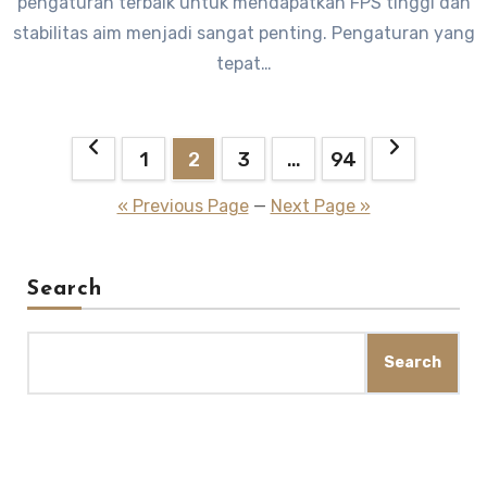
pengaturan terbaik untuk mendapatkan FPS tinggi dan
stabilitas aim menjadi sangat penting. Pengaturan yang
tepat…
Posts
1
2
3
…
94
pagination
« Previous Page
—
Next Page »
Search
Search