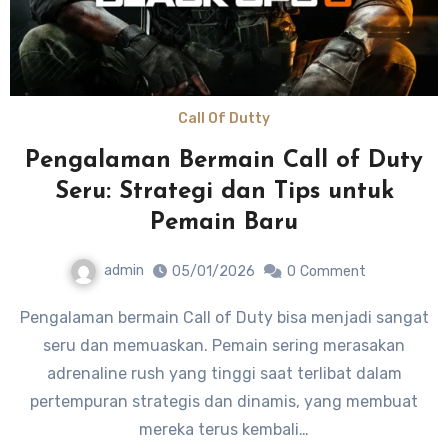
Call Of Dutty
Pengalaman Bermain Call of Duty
Seru: Strategi dan Tips untuk
Pemain Baru
admin
05/01/2026
0
Comment
Pengalaman bermain Call of Duty bisa menjadi sangat
seru dan memuaskan. Pemain sering merasakan
adrenaline rush yang tinggi saat terlibat dalam
pertempuran strategis dan dinamis, yang membuat
mereka terus kembali…