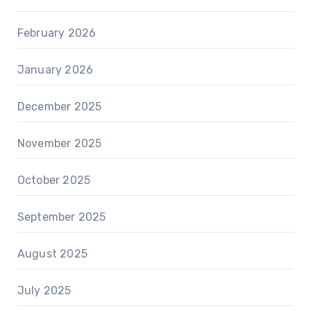
February 2026
January 2026
December 2025
November 2025
October 2025
September 2025
August 2025
July 2025