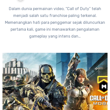
Dalam dunia permainan video, “Call of Duty” telah
menjadi salah satu franchise paling terkenal.
Memenangkan hati para penggemar sejak diluncurkan
pertama kali, game ini menawarkan pengalaman
gameplay yang intens dan…