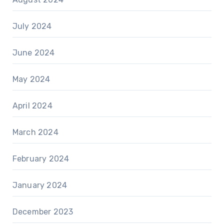
July 2024
June 2024
May 2024
April 2024
March 2024
February 2024
January 2024
December 2023