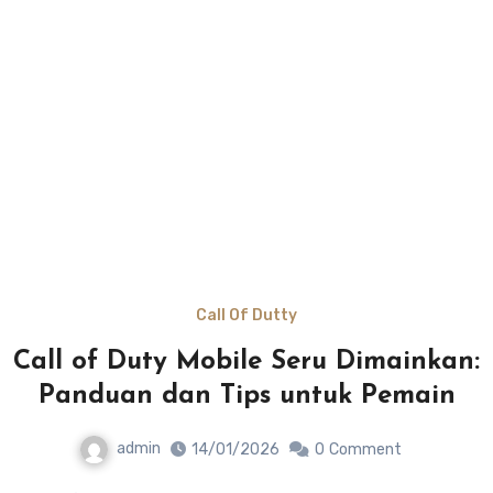
Call Of Dutty
Call of Duty Mobile Seru Dimainkan:
Panduan dan Tips untuk Pemain
admin
14/01/2026
0
Comment