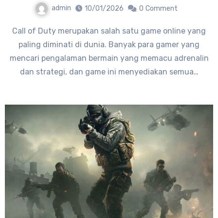
admin
10/01/2026
0
Comment
Call of Duty merupakan salah satu game online yang
paling diminati di dunia. Banyak para gamer yang
mencari pengalaman bermain yang memacu adrenalin
dan strategi, dan game ini menyediakan semua…