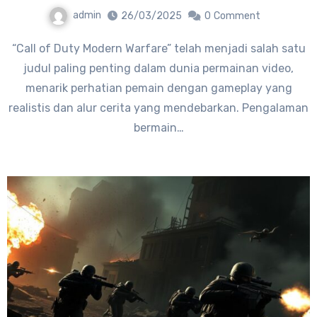
admin
26/03/2025
0
Comment
“Call of Duty Modern Warfare” telah menjadi salah satu
judul paling penting dalam dunia permainan video,
menarik perhatian pemain dengan gameplay yang
realistis dan alur cerita yang mendebarkan. Pengalaman
bermain…