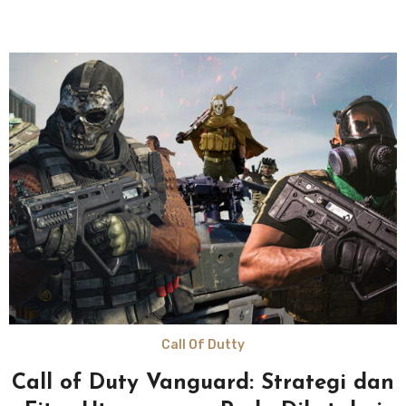
Call Of Dutty
Call of Duty Vanguard: Strategi dan