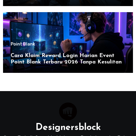
Efektif
Point Blank
Cara Klaim Reward Login Harian Event
Point Blank Terbaru 2026 Tanpa Kesulitan
Designersblock