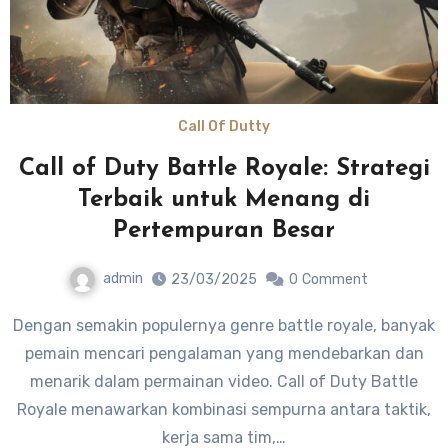
Call Of Dutty
Call of Duty Battle Royale: Strategi
Terbaik untuk Menang di
Pertempuran Besar
admin
23/03/2025
0
Comment
Dengan semakin populernya genre battle royale, banyak
pemain mencari pengalaman yang mendebarkan dan
menarik dalam permainan video. Call of Duty Battle
Royale menawarkan kombinasi sempurna antara taktik,
kerja sama tim,…