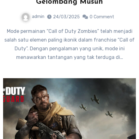
Gelombang Musuh
admin
24/03/2025
0
Comment
Mode permainan “Call of Duty Zombies” telah menjadi
salah satu elemen paling ikonik dalam franchise “Call of
Duty”. Dengan pengalaman yang unik, mode ini
menawarkan tantangan yang tak terduga di…