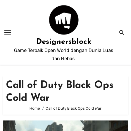
Skip
to
content
Designersblock
Game Terbaik Open World dengan Dunia Luas
dan Bebas.
Call of Duty Black Ops
Cold War
Home
Call of Duty Black Ops Cold War