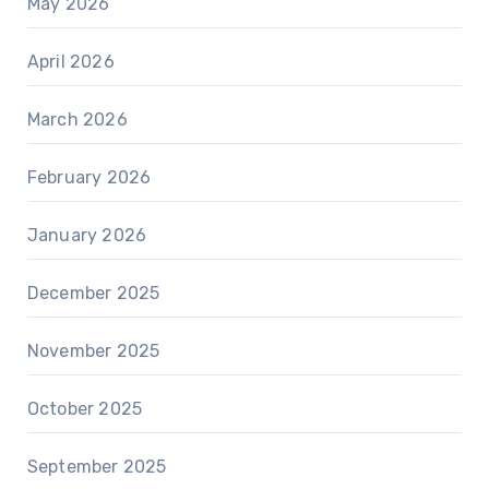
May 2026
April 2026
March 2026
February 2026
January 2026
December 2025
November 2025
October 2025
September 2025