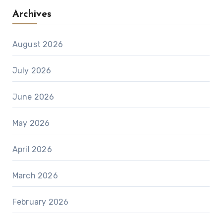
Archives
August 2026
July 2026
June 2026
May 2026
April 2026
March 2026
February 2026