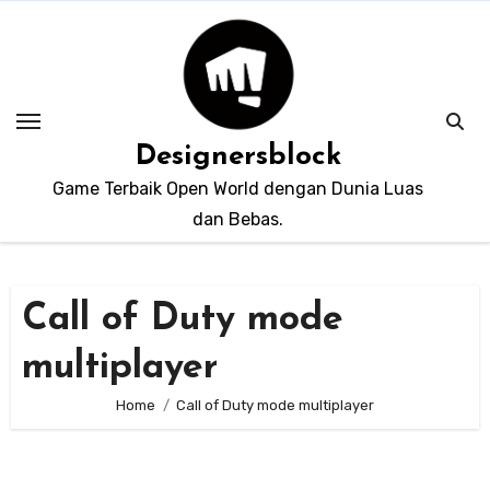
Skip
to
content
Designersblock
Game Terbaik Open World dengan Dunia Luas
dan Bebas.
Call of Duty mode
multiplayer
Home
Call of Duty mode multiplayer