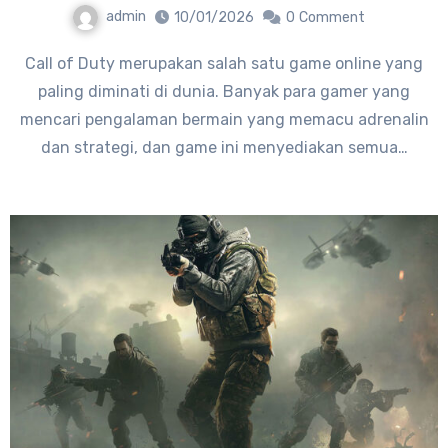
admin
10/01/2026
0
Comment
Call of Duty merupakan salah satu game online yang
paling diminati di dunia. Banyak para gamer yang
mencari pengalaman bermain yang memacu adrenalin
dan strategi, dan game ini menyediakan semua…