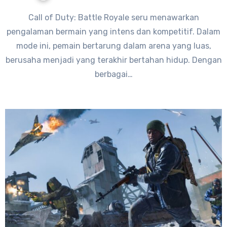
Call of Duty: Battle Royale seru menawarkan
pengalaman bermain yang intens dan kompetitif. Dalam
mode ini, pemain bertarung dalam arena yang luas,
berusaha menjadi yang terakhir bertahan hidup. Dengan
berbagai…