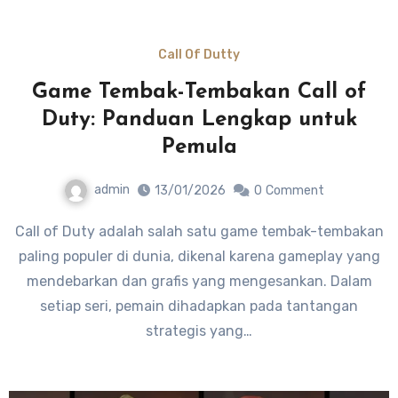
Call Of Dutty
Game Tembak-Tembakan Call of
Duty: Panduan Lengkap untuk
Pemula
admin
13/01/2026
0
Comment
Call of Duty adalah salah satu game tembak-tembakan
paling populer di dunia, dikenal karena gameplay yang
mendebarkan dan grafis yang mengesankan. Dalam
setiap seri, pemain dihadapkan pada tantangan
strategis yang…