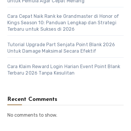
untuk Pemula Agar Cepat Menang
Cara Cepat Naik Rank ke Grandmaster di Honor of
Kings Season 10: Panduan Lengkap dan Strategi
Terbaru untuk Sukses di 2026
Tutorial Upgrade Part Senjata Point Blank 2026
Untuk Damage Maksimal Secara Efektif
Cara Klaim Reward Login Harian Event Point Blank
Terbaru 2026 Tanpa Kesulitan
Recent Comments
No comments to show.