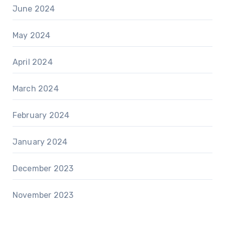
June 2024
May 2024
April 2024
March 2024
February 2024
January 2024
December 2023
November 2023