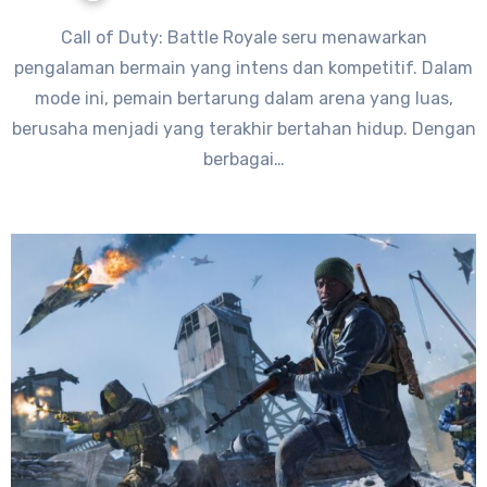
Call of Duty: Battle Royale seru menawarkan
pengalaman bermain yang intens dan kompetitif. Dalam
mode ini, pemain bertarung dalam arena yang luas,
berusaha menjadi yang terakhir bertahan hidup. Dengan
berbagai…