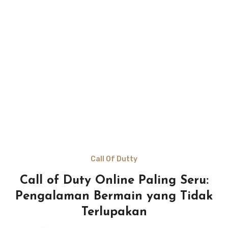
Call Of Dutty
Call of Duty Online Paling Seru:
Pengalaman Bermain yang Tidak
Terlupakan