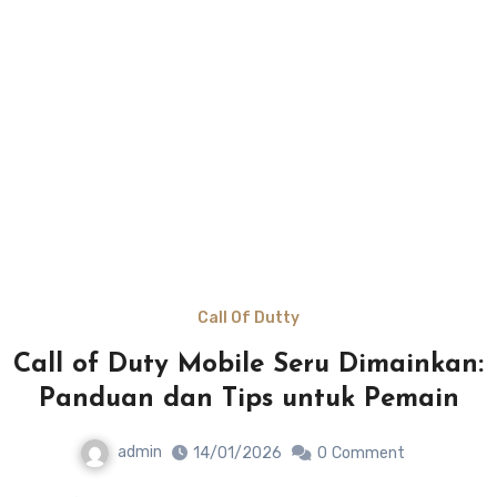
Call Of Dutty
Call of Duty Mobile Seru Dimainkan:
Panduan dan Tips untuk Pemain
admin
14/01/2026
0
Comment