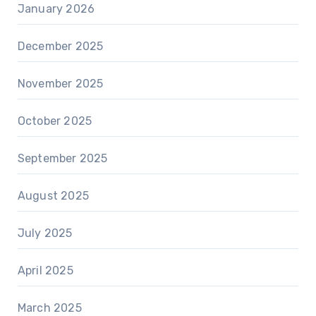
January 2026
December 2025
November 2025
October 2025
September 2025
August 2025
July 2025
April 2025
March 2025