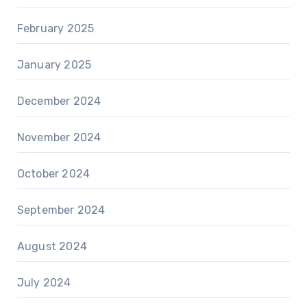
February 2025
January 2025
December 2024
November 2024
October 2024
September 2024
August 2024
July 2024