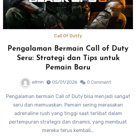
Call Of Dutty
Pengalaman Bermain Call of Duty
Seru: Strategi dan Tips untuk
Pemain Baru
admin
05/01/2026
0
Comment
Pengalaman bermain Call of Duty bisa menjadi sangat
seru dan memuaskan. Pemain sering merasakan
adrenaline rush yang tinggi saat terlibat dalam
pertempuran strategis dan dinamis, yang membuat
mereka terus kembali…