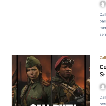
Call of Duty adalah salah satu game tembak-tembakan
pal
men
ser
Cal
Ca
St
Call of Duty: Battle Royale seru menawarkan pengalaman
ber