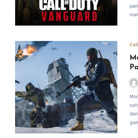
pem
men
Cal
Mo
P
Mode multiplayer dalam Call of Duty telah menjadi salah
sat
den
gam