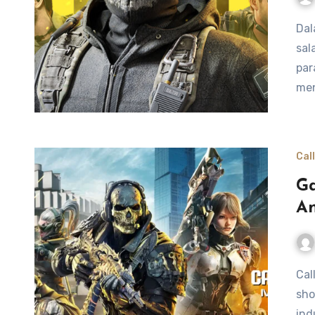
Dalam dunia permainan video, “Call of Duty” telah menjadi
sal
par
men
Cal
Ga
A
Call of Duty adalah salah satu seri game first-person
sho
ind