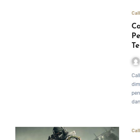
Cal
Ca
Pe
Te
Call of Duty merupakan salah satu game online yang paling
dim
pen
dan
Cal