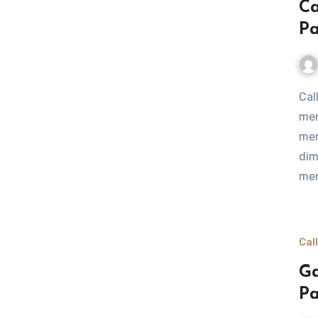
Ca
Pa
Call of Duty Mobile menawarkan pengalaman bermain yang
men
men
dim
me
Cal
Ga
Pa