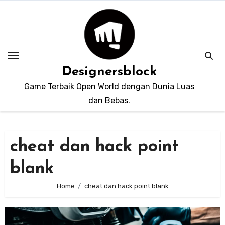
Skip
to
content
Designersblock
Game Terbaik Open World dengan Dunia Luas
dan Bebas.
cheat dan hack point
blank
Home
cheat dan hack point blank