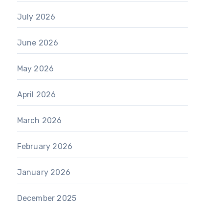
July 2026
June 2026
May 2026
April 2026
March 2026
February 2026
January 2026
December 2025