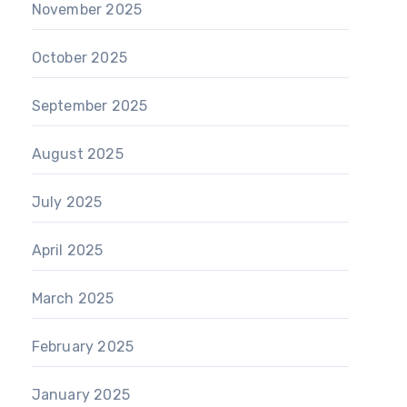
November 2025
October 2025
September 2025
August 2025
July 2025
April 2025
March 2025
February 2025
January 2025