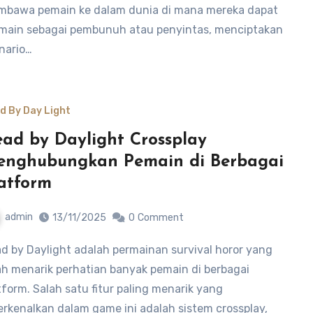
bawa pemain ke dalam dunia di mana mereka dapat
main sebagai pembunuh atau penyintas, menciptakan
nario…
d By Day Light
ad by Daylight Crossplay
nghubungkan Pemain di Berbagai
atform
admin
13/11/2025
0
Comment
ah menarik perhatian banyak pemain di berbagai
tform. Salah satu fitur paling menarik yang
erkenalkan dalam game ini adalah sistem crossplay,