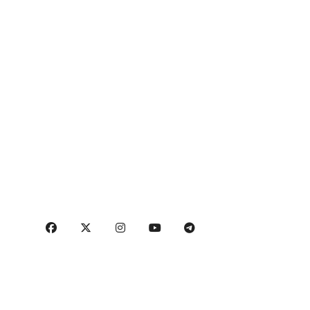
Skip
to
content