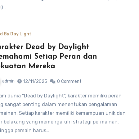
ng…
d By Day Light
rakter Dead by Daylight
mahami Setiap Peran dan
ekuatan Mereka
admin
12/11/2025
0
Comment
g sangat penting dalam menentukan pengalaman
mainan. Setiap karakter memiliki kemampuan unik dan
ar belakang yang memengaruhi strategi permainan,
ingga pemain harus…