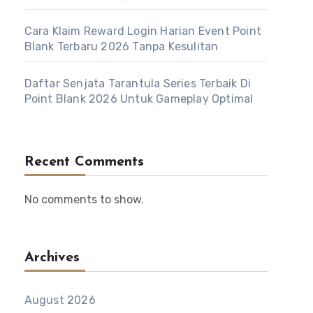
Cara Klaim Reward Login Harian Event Point
Blank Terbaru 2026 Tanpa Kesulitan
Daftar Senjata Tarantula Series Terbaik Di
Point Blank 2026 Untuk Gameplay Optimal
Recent Comments
No comments to show.
Archives
August 2026