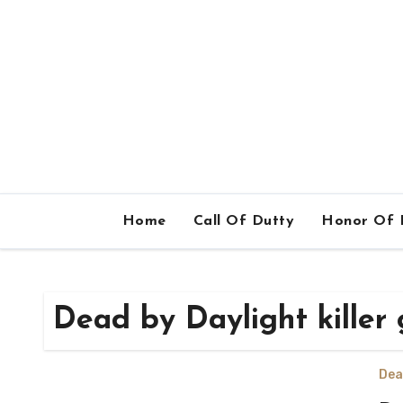
Home
Call Of Dutty
Honor Of 
Dead by Daylight killer
Dea