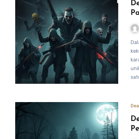
De
P
Dalam dunia “Dead by Daylight”, setiap karakter memiliki
kek
kar
uni
sat
Dea
De
P