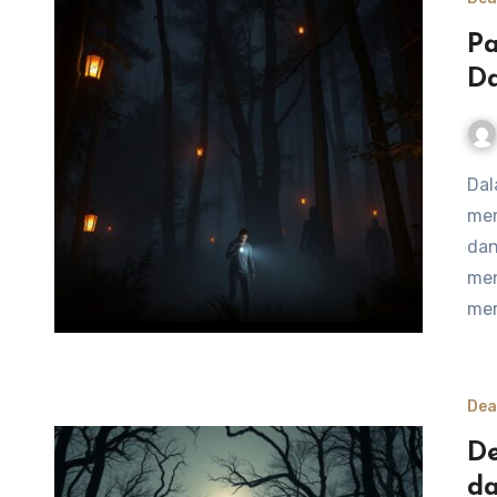
P
Da
Dalam permainan “Dead by Daylight”, karakter pembunuh
mem
dan
men
mer
Dea
De
da