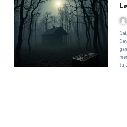
Le
Dalam dunia permainan horor multiplayer, “Dead by
Day
gam
men
tuj