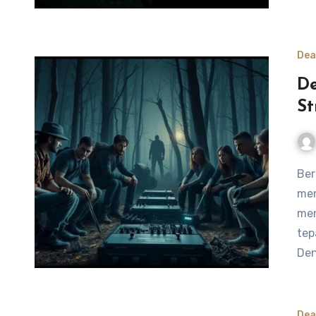
Dea
De
St
Bermain sebagai survivor di “Dead by Daylight” bisa
men
men
tep
De
Dea