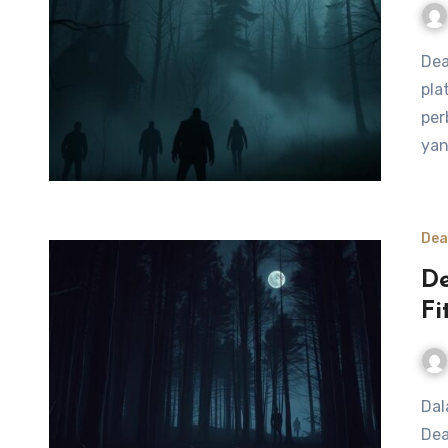
Dead by Daylight menawarkan pengalaman unik di
pla
per
yan
Dea
De
Fi
Dalam dunia gamifikasi horror, pembaruan terbaru dalam
Dea