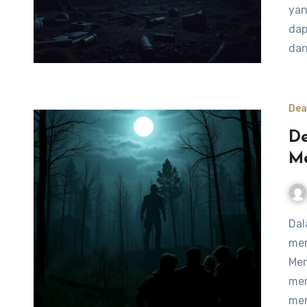
yan
dap
da
Dea
De
Me
Dalam permainan “Dead by Daylight”, pemilihan perk dapat
men
Mem
mem
men