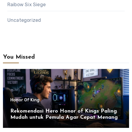
Raibow Six Siege
Uncategorized
You Missed
Honor Of King
Rekomendasi Hero Honor of Kings Paling
Mudah untuk Pemula Agar Cepat Menang