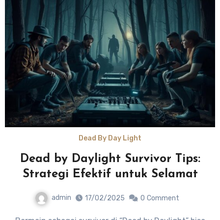
Dead By Day Light
Dead by Daylight Survivor Tips:
Strategi Efektif untuk Selamat
admin
17/02/2025
0
Comment