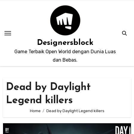
Skip
to
content
Designersblock
Game Terbaik Open World dengan Dunia Luas
dan Bebas.
Dead by Daylight
Legend killers
Home
Dead by Daylight Legend killers