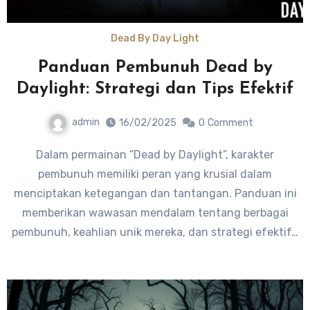
Dead By Day Light
Panduan Pembunuh Dead by
Daylight: Strategi dan Tips Efektif
admin
16/02/2025
0
Comment
Dalam permainan “Dead by Daylight”, karakter
pembunuh memiliki peran yang krusial dalam
menciptakan ketegangan dan tantangan. Panduan ini
memberikan wawasan mendalam tentang berbagai
pembunuh, keahlian unik mereka, dan strategi efektif…