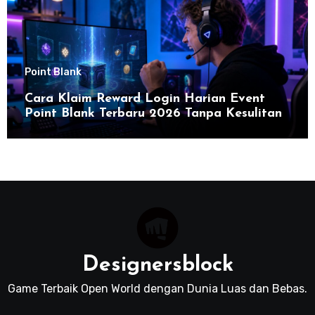
Point Blank
Cara Klaim Reward Login Harian Event
Point Blank Terbaru 2026 Tanpa Kesulitan
Designersblock
Game Terbaik Open World dengan Dunia Luas dan Bebas.