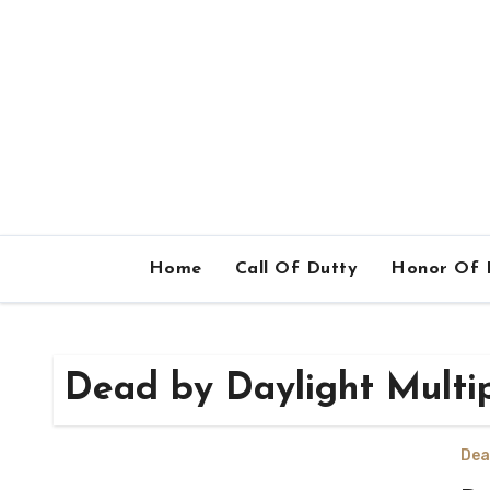
Home
Call Of Dutty
Honor Of 
Dead by Daylight Multip
Dea