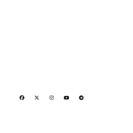
Skip
to
content