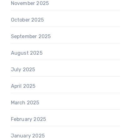
November 2025
October 2025
September 2025
August 2025
July 2025
April 2025
March 2025
February 2025
January 2025