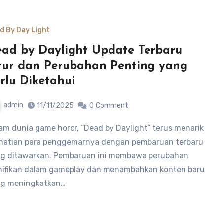
d By Day Light
ad by Daylight Update Terbaru
tur dan Perubahan Penting yang
rlu Diketahui
admin
11/11/2025
0
Comment
hatian para penggemarnya dengan pembaruan terbaru
g ditawarkan. Pembaruan ini membawa perubahan
nifikan dalam gameplay dan menambahkan konten baru
g meningkatkan…