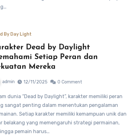
ng…
d By Day Light
rakter Dead by Daylight
mahami Setiap Peran dan
ekuatan Mereka
admin
12/11/2025
0
Comment
g sangat penting dalam menentukan pengalaman
mainan. Setiap karakter memiliki kemampuan unik dan
ar belakang yang memengaruhi strategi permainan,
ingga pemain harus…