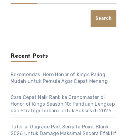
Search
Recent Posts
Rekomendasi Hero Honor of Kings Paling
Mudah untuk Pemula Agar Cepat Menang
Cara Cepat Naik Rank ke Grandmaster di
Honor of Kings Season 10: Panduan Lengkap
dan Strategi Terbaru untuk Sukses di 2026
Tutorial Upgrade Part Senjata Point Blank
2026 Untuk Damage Maksimal Secara Efektif