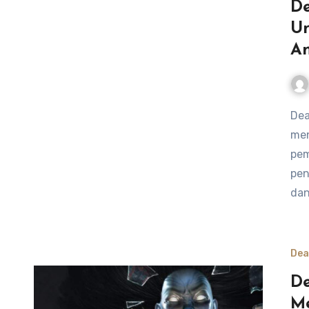
De
Un
A
Dead by Daylight adalah permainan multiplayer yang
men
pem
pen
dan
Dea
De
Me