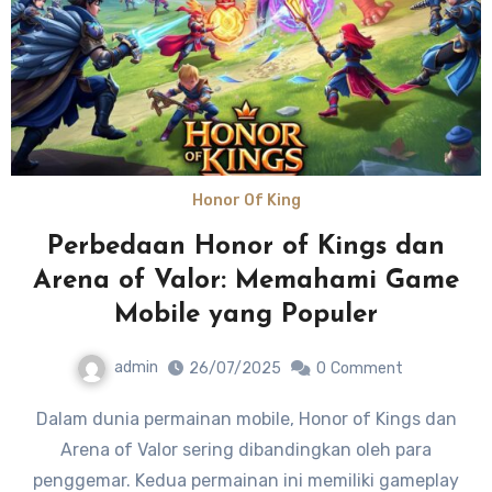
Honor Of King
Perbedaan Honor of Kings dan
Arena of Valor: Memahami Game
Mobile yang Populer
admin
26/07/2025
0
Comment
Dalam dunia permainan mobile, Honor of Kings dan
Arena of Valor sering dibandingkan oleh para
penggemar. Kedua permainan ini memiliki gameplay