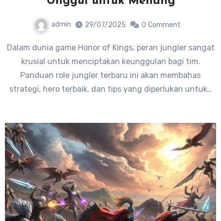
Unggul untuk Menang
admin
29/07/2025
0
Comment
Dalam dunia game Honor of Kings, peran jungler sangat
krusial untuk menciptakan keunggulan bagi tim.
Panduan role jungler terbaru ini akan membahas
strategi, hero terbaik, dan tips yang diperlukan untuk…