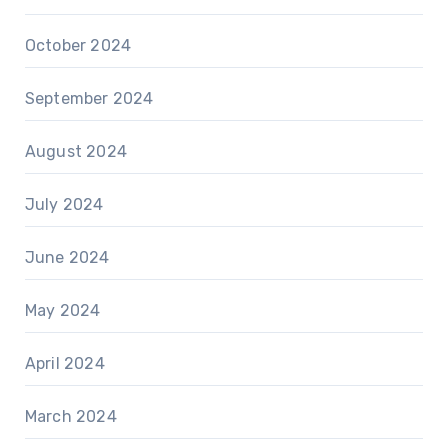
October 2024
September 2024
August 2024
July 2024
June 2024
May 2024
April 2024
March 2024