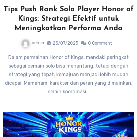
Tips Push Rank Solo Player Honor of
Kings: Strategi Efektif untuk
Meningkatkan Performa Anda
admin
25/07/2025
0
Comment
Dalam permainan Honor of Kings, mendaki peringkat
sebagai pemain solo bisa menantang, tetapi dengan
strategi yang tepat, kemajuan menjadi lebih mudah
dicapai. Memahami karakter dan peran yang dimainkan,
selain koordinasi…