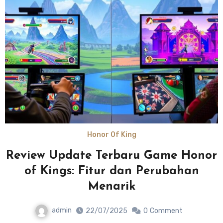
Honor Of King
Review Update Terbaru Game Honor
of Kings: Fitur dan Perubahan
Menarik
admin
22/07/2025
0
Comment