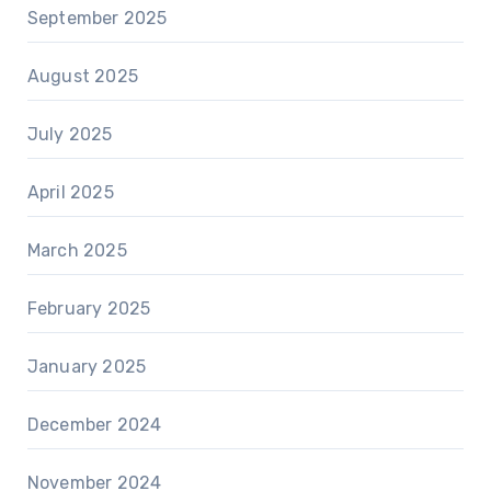
September 2025
August 2025
July 2025
April 2025
March 2025
February 2025
January 2025
December 2024
November 2024