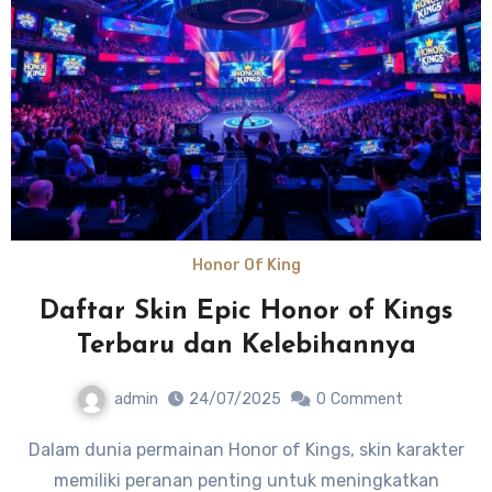
Honor Of King
Daftar Skin Epic Honor of Kings
Terbaru dan Kelebihannya
admin
24/07/2025
0
Comment
Dalam dunia permainan Honor of Kings, skin karakter
memiliki peranan penting untuk meningkatkan