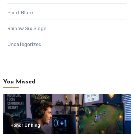
Point Blank
Raibow Six Siege
Uncategorized
You Missed
Honor Of King