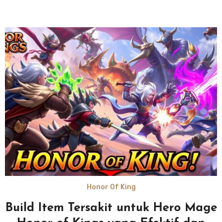
Honor Of King
Build Item Tersakit untuk Hero Mage