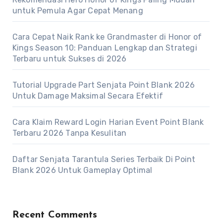
untuk Pemula Agar Cepat Menang
Cara Cepat Naik Rank ke Grandmaster di Honor of
Kings Season 10: Panduan Lengkap dan Strategi
Terbaru untuk Sukses di 2026
Tutorial Upgrade Part Senjata Point Blank 2026
Untuk Damage Maksimal Secara Efektif
Cara Klaim Reward Login Harian Event Point Blank
Terbaru 2026 Tanpa Kesulitan
Daftar Senjata Tarantula Series Terbaik Di Point
Blank 2026 Untuk Gameplay Optimal
Recent Comments