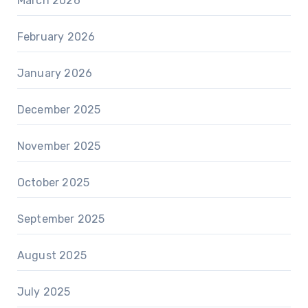
March 2026
February 2026
January 2026
December 2025
November 2025
October 2025
September 2025
August 2025
July 2025