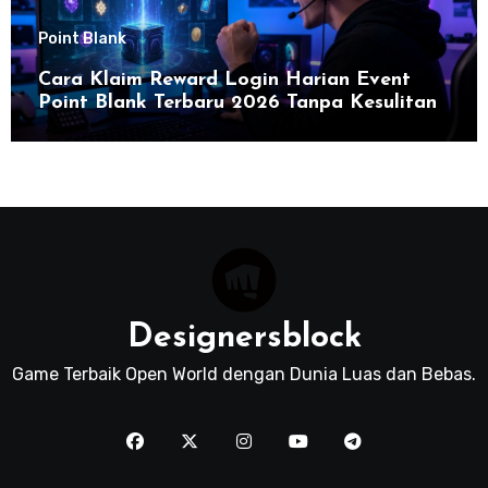
Point Blank
Cara Klaim Reward Login Harian Event
Point Blank Terbaru 2026 Tanpa Kesulitan
Designersblock
Game Terbaik Open World dengan Dunia Luas dan Bebas.