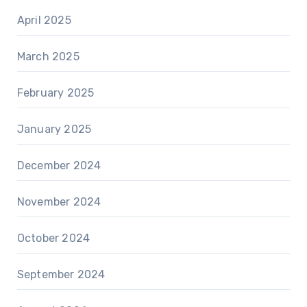
April 2025
March 2025
February 2025
January 2025
December 2024
November 2024
October 2024
September 2024