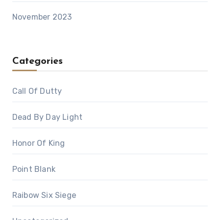
November 2023
Categories
Call Of Dutty
Dead By Day Light
Honor Of King
Point Blank
Raibow Six Siege