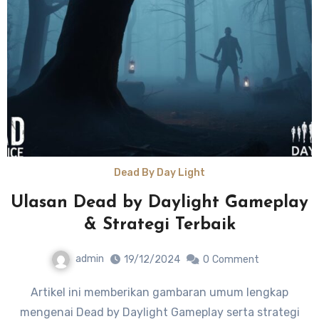
Dead By Day Light
Ulasan Dead by Daylight Gameplay
& Strategi Terbaik
admin
19/12/2024
0
Comment
Artikel ini memberikan gambaran umum lengkap
mengenai Dead by Daylight Gameplay serta strategi