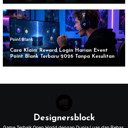
Point Blank
Cara Klaim Reward Login Harian Event
Point Blank Terbaru 2026 Tanpa Kesulitan
Designersblock
Game Terbaik Open World dengan Dunia Luas dan Bebas.