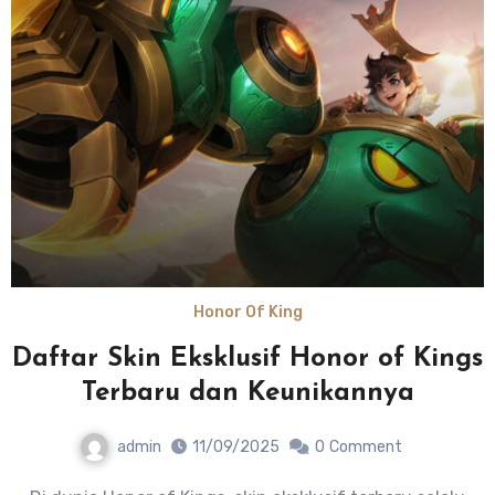
Honor Of King
Daftar Skin Eksklusif Honor of Kings
Terbaru dan Keunikannya
admin
11/09/2025
0
Comment