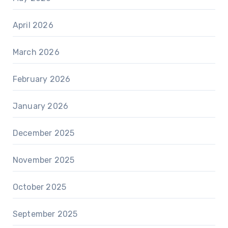
April 2026
March 2026
February 2026
January 2026
December 2025
November 2025
October 2025
September 2025