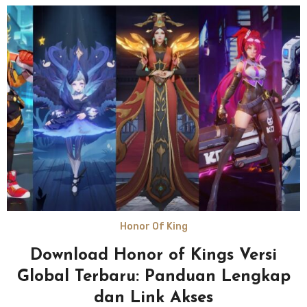
Honor Of King
Download Honor of Kings Versi
Global Terbaru: Panduan Lengkap
dan Link Akses