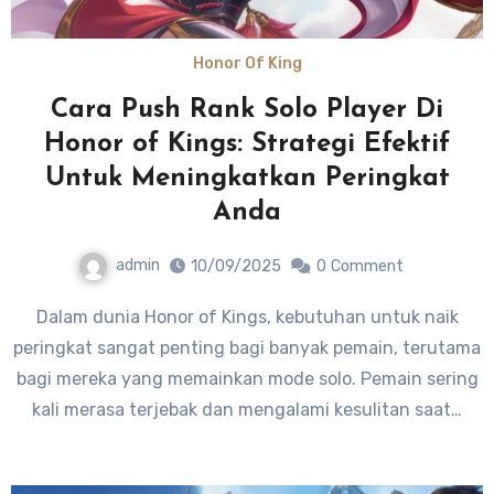
Honor Of King
Cara Push Rank Solo Player Di
Honor of Kings: Strategi Efektif
Untuk Meningkatkan Peringkat
Anda
admin
10/09/2025
0
Comment
Dalam dunia Honor of Kings, kebutuhan untuk naik
peringkat sangat penting bagi banyak pemain, terutama
bagi mereka yang memainkan mode solo. Pemain sering
kali merasa terjebak dan mengalami kesulitan saat…