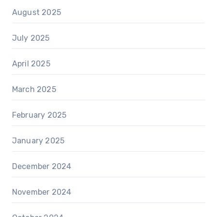
August 2025
July 2025
April 2025
March 2025
February 2025
January 2025
December 2024
November 2024