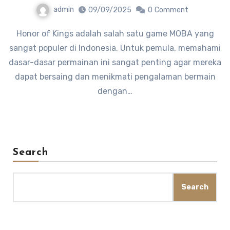
admin
09/09/2025
0
Comment
Honor of Kings adalah salah satu game MOBA yang
sangat populer di Indonesia. Untuk pemula, memahami
dasar-dasar permainan ini sangat penting agar mereka
dapat bersaing dan menikmati pengalaman bermain
dengan…
Search
Search