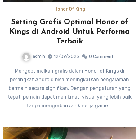
Honor Of King
Setting Grafis Optimal Honor of
Kings di Android Untuk Performa
Terbaik
admin
12/09/2025
0
Comment
Mengoptimalkan grafis dalam Honor of Kings di
perangkat Android bisa meningkatkan pengalaman
bermain secara signifikan. Dengan pengaturan yang
tepat, pemain dapat menikmati visual yang lebih baik
tanpa mengorbankan kinerja game.…