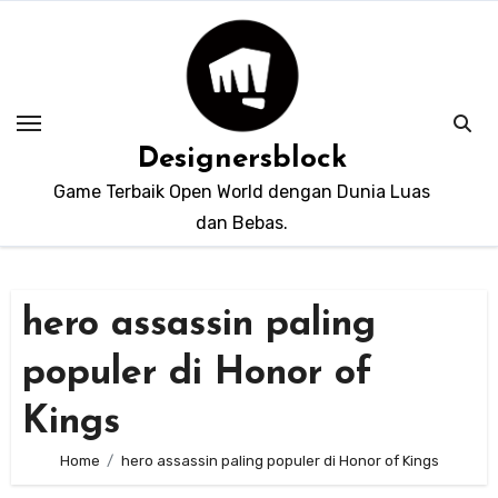
Skip
to
content
Designersblock
Game Terbaik Open World dengan Dunia Luas
dan Bebas.
hero assassin paling
populer di Honor of
Kings
Home
hero assassin paling populer di Honor of Kings