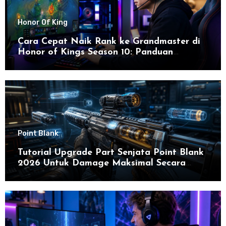
Honor Of King
Cara Cepat Naik Rank ke Grandmaster di
Honor of Kings Season 10: Panduan
Lengkap dan Strategi Terbaru untuk Sukses
di 2026
Point Blank
Tutorial Upgrade Part Senjata Point Blank
2026 Untuk Damage Maksimal Secara
Efektif