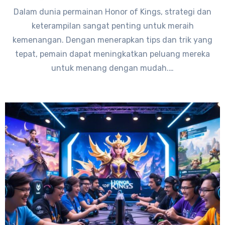
Dalam dunia permainan Honor of Kings, strategi dan
keterampilan sangat penting untuk meraih
kemenangan. Dengan menerapkan tips dan trik yang
tepat, pemain dapat meningkatkan peluang mereka
untuk menang dengan mudah.…