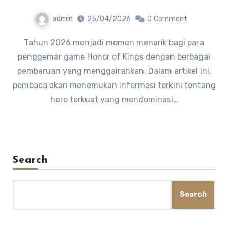
admin
25/04/2026
0
Comment
Tahun 2026 menjadi momen menarik bagi para
penggemar game Honor of Kings dengan berbagai
pembaruan yang menggairahkan. Dalam artikel ini,
pembaca akan menemukan informasi terkini tentang
hero terkuat yang mendominasi…
Search
Search