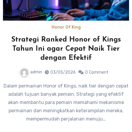
Honor Of King
Strategi Ranked Honor of Kings
Tahun Ini agar Cepat Naik Tier
dengan Efektif
admin
03/05/2026
0
Comment
Dalam permainan Honor of Kings, naik tier dengan cepat
adalah tujuan banyak pemain. Strategi yang efektif
akan membantu para pemain memahami mekanisme
permainan dan meningkatkan keterampilan mereka,
mempermudah perjalanan menuju…