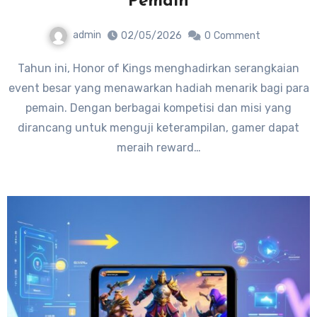
Pemain
admin
02/05/2026
0
Comment
Tahun ini, Honor of Kings menghadirkan serangkaian
event besar yang menawarkan hadiah menarik bagi para
pemain. Dengan berbagai kompetisi dan misi yang
dirancang untuk menguji keterampilan, gamer dapat
meraih reward…