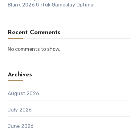
Blank 2026 Untuk Gameplay Optimal
Recent Comments
No comments to show.
Archives
August 2026
July 2026
June 2026