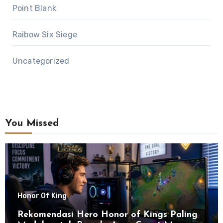
Point Blank
Raibow Six Siege
Uncategorized
You Missed
Honor Of King
Rekomendasi Hero Honor of Kings Paling