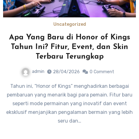
Uncategorized
Apa Yang Baru di Honor of Kings
Tahun Ini? Fitur, Event, dan Skin
Terbaru Terungkap
admin
28/04/2026
0
Comment
Tahun ini, “Honor of Kings” menghadirkan berbagai
pembaruan yang menarik bagi para pemain. Fitur baru
seperti mode permainan yang inovatif dan event
eksklusif menjanjikan pengalaman bermain yang lebih
seru dan…