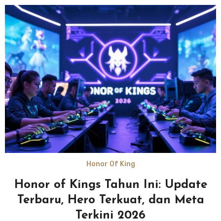
Honor Of King
Honor of Kings Tahun Ini: Update
Terbaru, Hero Terkuat, dan Meta
Terkini 2026