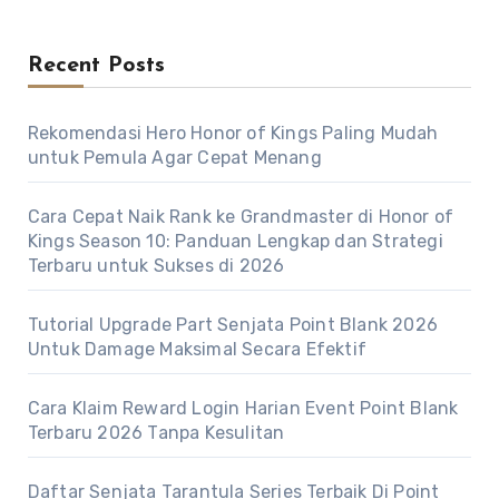
Recent Posts
Rekomendasi Hero Honor of Kings Paling Mudah
untuk Pemula Agar Cepat Menang
Cara Cepat Naik Rank ke Grandmaster di Honor of
Kings Season 10: Panduan Lengkap dan Strategi
Terbaru untuk Sukses di 2026
Tutorial Upgrade Part Senjata Point Blank 2026
Untuk Damage Maksimal Secara Efektif
Cara Klaim Reward Login Harian Event Point Blank
Terbaru 2026 Tanpa Kesulitan
Daftar Senjata Tarantula Series Terbaik Di Point