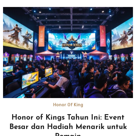
Honor Of King
Honor of Kings Tahun Ini: Event
Besar dan Hadiah Menarik untuk