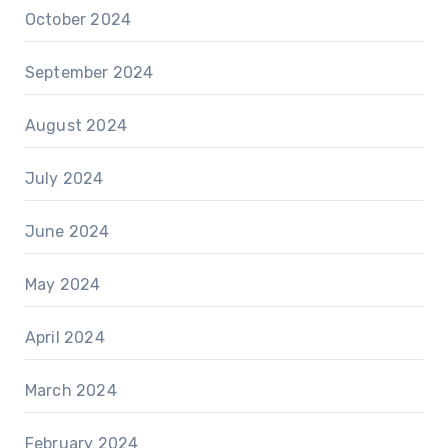
October 2024
September 2024
August 2024
July 2024
June 2024
May 2024
April 2024
March 2024
February 2024