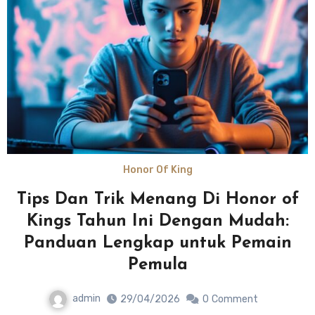
Honor Of King
Tips Dan Trik Menang Di Honor of
Kings Tahun Ini Dengan Mudah:
Panduan Lengkap untuk Pemain
Pemula
admin
29/04/2026
0
Comment