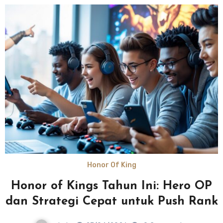
Honor Of King
Honor of Kings Tahun Ini: Hero OP
dan Strategi Cepat untuk Push Rank