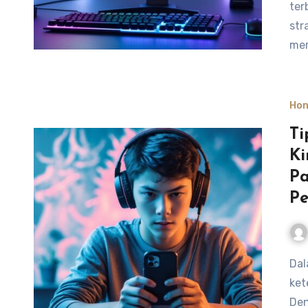
ter
str
me
Hon
Ti
Ki
P
P
Dalam dunia permainan Honor of Kings, strategi dan
ket
Den