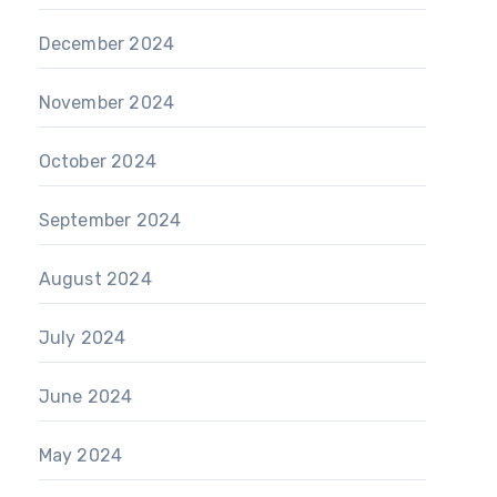
December 2024
November 2024
October 2024
September 2024
August 2024
July 2024
June 2024
May 2024