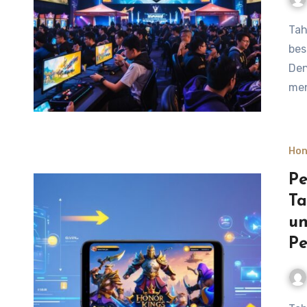
Tahun ini, Honor of Kings menghadirkan serangkaian event
bes
Den
men
Hon
Pe
Ta
un
P