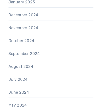
January 2025
December 2024
November 2024
October 2024
September 2024
August 2024
July 2024
June 2024
May 2024