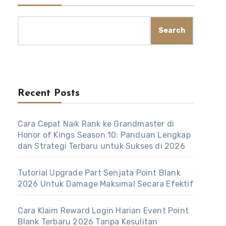
Search
Recent Posts
Cara Cepat Naik Rank ke Grandmaster di
Honor of Kings Season 10: Panduan Lengkap
dan Strategi Terbaru untuk Sukses di 2026
Tutorial Upgrade Part Senjata Point Blank
2026 Untuk Damage Maksimal Secara Efektif
Cara Klaim Reward Login Harian Event Point
Blank Terbaru 2026 Tanpa Kesulitan