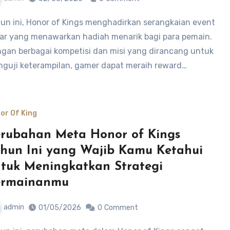
ar yang menawarkan hadiah menarik bagi para pemain.
gan berbagai kompetisi dan misi yang dirancang untuk
guji keterampilan, gamer dapat meraih reward…
or Of King
rubahan Meta Honor of Kings
hun Ini yang Wajib Kamu Ketahui
tuk Meningkatkan Strategi
ermainanmu
admin
01/05/2026
0
Comment