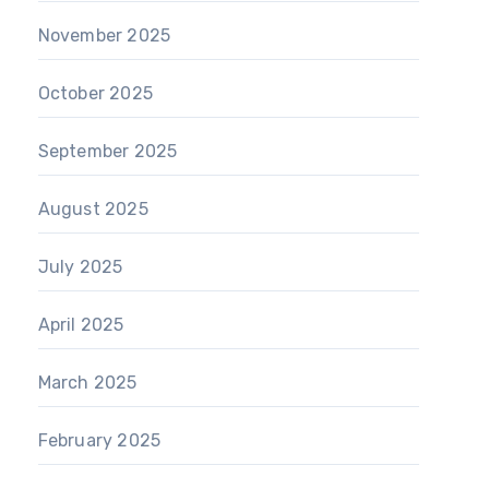
November 2025
October 2025
September 2025
August 2025
July 2025
April 2025
March 2025
February 2025