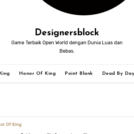
Designersblock
Game Terbaik Open World dengan Dunia Luas dan
Bebas.
King
Honor Of King
Point Blank
Dead By Day
or Of King