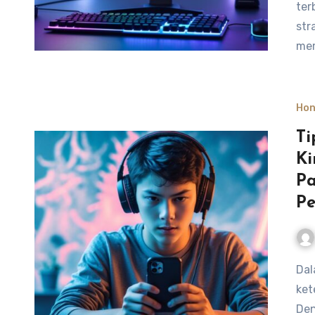
ter
str
me
Hon
Ti
Ki
P
P
Dalam dunia permainan Honor of Kings, strategi dan
ket
Den