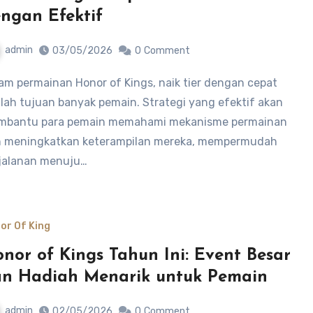
ngan Efektif
admin
03/05/2026
0
Comment
lah tujuan banyak pemain. Strategi yang efektif akan
bantu para pemain memahami mekanisme permainan
 meningkatkan keterampilan mereka, mempermudah
jalanan menuju…
or Of King
nor of Kings Tahun Ini: Event Besar
n Hadiah Menarik untuk Pemain
admin
02/05/2026
0
Comment