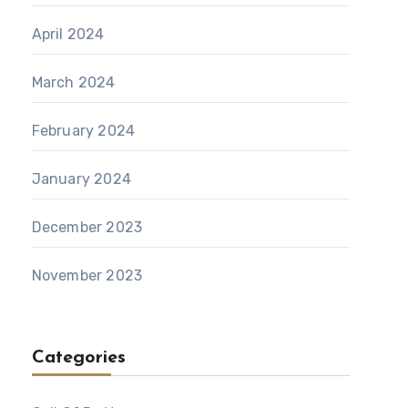
April 2024
March 2024
February 2024
January 2024
December 2023
November 2023
Categories