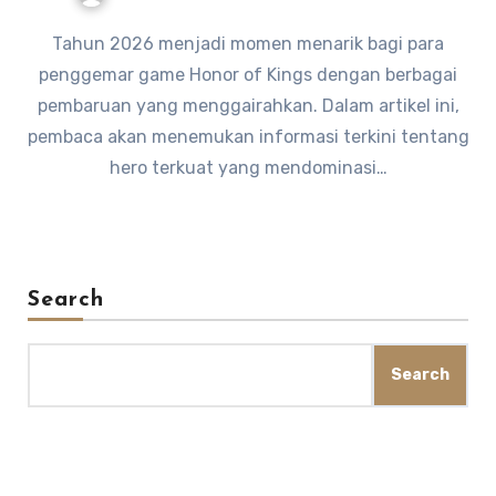
Tahun 2026 menjadi momen menarik bagi para
penggemar game Honor of Kings dengan berbagai
pembaruan yang menggairahkan. Dalam artikel ini,
pembaca akan menemukan informasi terkini tentang
hero terkuat yang mendominasi…
Search
Search