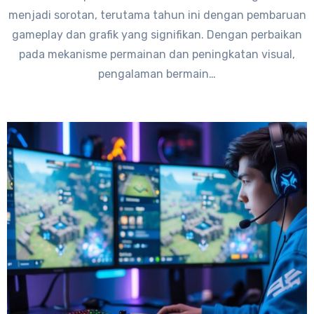
menjadi sorotan, terutama tahun ini dengan pembaruan
gameplay dan grafik yang signifikan. Dengan perbaikan
pada mekanisme permainan dan peningkatan visual,
pengalaman bermain…