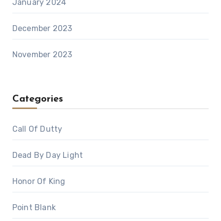
January 2024
December 2023
November 2023
Categories
Call Of Dutty
Dead By Day Light
Honor Of King
Point Blank