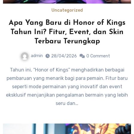
Uncategorized
Apa Yang Baru di Honor of Kings
Tahun Ini? Fitur, Event, dan Skin
Terbaru Terungkap
admin
28/04/2026
0
Comment
Tahun ini, “Honor of Kings” menghadirkan berbagai
pembaruan yang menarik bagi para pemain. Fitur baru
seperti mode permainan yang inovatif dan event
eksklusif menjanjikan pengalaman bermain yang lebih
seru dan…