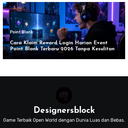
Point Blank
Cara Klaim Reward Login Harian Event
Point Blank Terbaru 2026 Tanpa Kesulitan
Designersblock
Game Terbaik Open World dengan Dunia Luas dan Bebas.