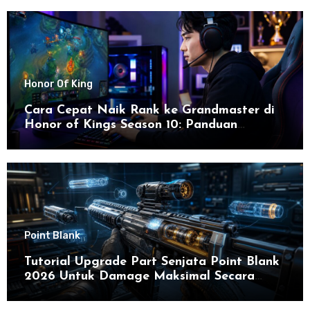
Honor Of King
Cara Cepat Naik Rank ke Grandmaster di
Honor of Kings Season 10: Panduan
Lengkap dan Strategi Terbaru untuk Sukses
di 2026
Point Blank
Tutorial Upgrade Part Senjata Point Blank
2026 Untuk Damage Maksimal Secara
Efektif