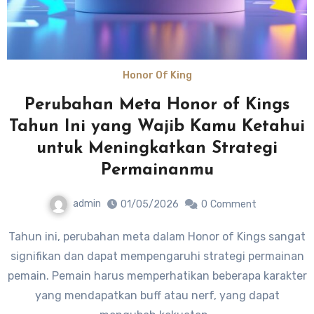
Honor Of King
Perubahan Meta Honor of Kings
Tahun Ini yang Wajib Kamu Ketahui
untuk Meningkatkan Strategi
Permainanmu
admin
01/05/2026
0
Comment
Tahun ini, perubahan meta dalam Honor of Kings sangat
signifikan dan dapat mempengaruhi strategi permainan
pemain. Pemain harus memperhatikan beberapa karakter
yang mendapatkan buff atau nerf, yang dapat