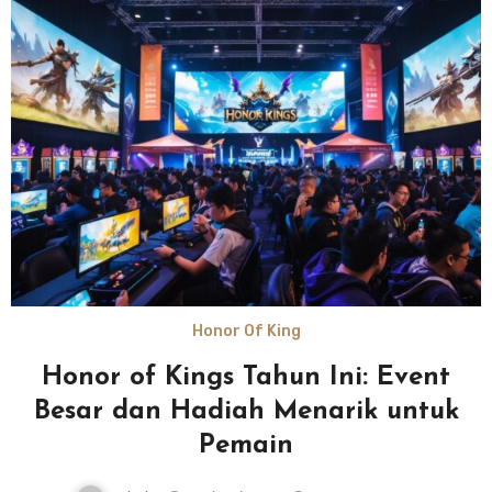
Honor Of King
Honor of Kings Tahun Ini: Event
Besar dan Hadiah Menarik untuk
Pemain