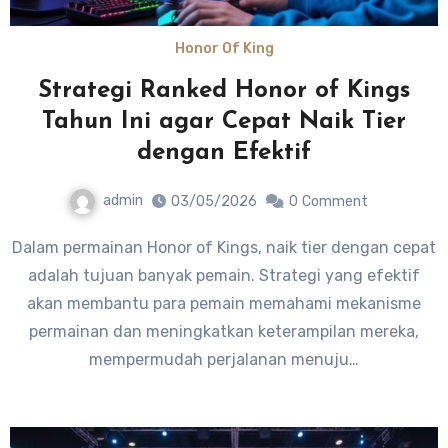
Honor Of King
Strategi Ranked Honor of Kings
Tahun Ini agar Cepat Naik Tier
dengan Efektif
admin
03/05/2026
0
Comment
Dalam permainan Honor of Kings, naik tier dengan cepat
adalah tujuan banyak pemain. Strategi yang efektif
akan membantu para pemain memahami mekanisme
permainan dan meningkatkan keterampilan mereka,
mempermudah perjalanan menuju…