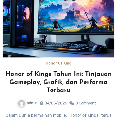
Honor Of King
Honor of Kings Tahun Ini: Tinjauan
Gameplay, Grafik, dan Performa
Terbaru
admin
04/05/2026
0
Comment
Dalam dunia permainan mobile, “Honor of Kings” terus