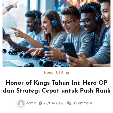
Honor Of King
Honor of Kings Tahun Ini: Hero OP
dan Strategi Cepat untuk Push Rank
admin
27/04/2026
0
Comment