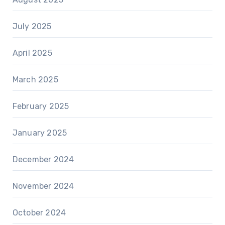
July 2025
April 2025
March 2025
February 2025
January 2025
December 2024
November 2024
October 2024